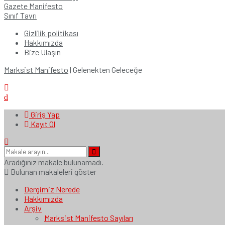
Gazete Manifesto
Sınıf Tavrı
Gizlilik politikası
Hakkımızda
Bize Ulaşın
Marksist Manifesto
| Gelenekten Geleceğe
Giriş Yap
Kayıt Ol
Aradığınız makale bulunamadı.
Bulunan makaleleri göster
Dergimiz Nerede
Hakkımızda
Arşiv
Marksist Manifesto Sayıları