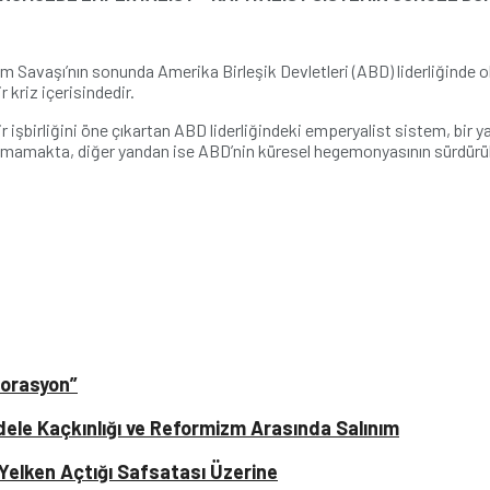
m Savaşı’nın sonunda Amerika Birleşik Devletleri (ABD) liderliğinde
 kriz içerisindedir.
r işbirliğini öne çıkartan ABD liderliğindeki emperyalist sistem, bir
olamamakta, diğer yandan ise ABD’nin küresel hegemonyasının sürdürü
torasyon”
dele Kaçkınlığı ve Reformizm Arasında Salınım
 Yelken Açtığı Safsatası Üzerine