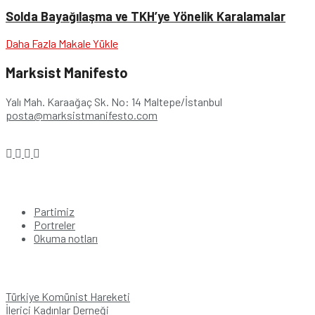
Solda Bayağılaşma ve TKH’ye Yönelik Karalamalar
Daha Fazla Makale Yükle
Marksist Manifesto
Yalı Mah. Karaağaç Sk. No: 14 Maltepe/İstanbul
posta@marksistmanifesto.com
Kategoriler
Partimiz
Portreler
Okuma notları
Bağlantılar
Türkiye Komünist Hareketi
İlerici Kadınlar Derneği