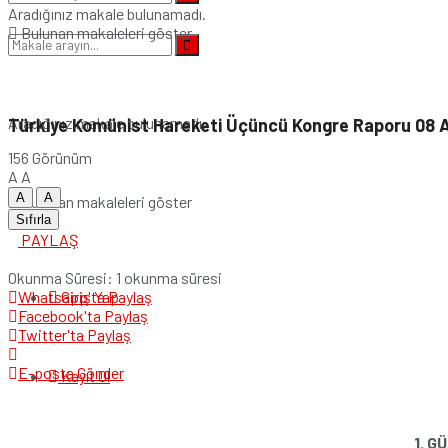
Aradığınız makale bulunamadı.
Bulunan makaleleri göster
Aradığınız makale bulunamadı.
Türkiye Komünist Hareketi Üçüncü Kongre Raporu 08 
156
Görünüm
A
A
A
A
Bulunan makaleleri göster
Sıfırla
PAYLAŞ
Okunma Süresi: 1 okunma süresi
Giriş Yap
Whatsapp'ta Paylaş
Facebook'ta Paylaş
Twitter'ta Paylaş
E-posta Gönder
Kayıt Ol
1. G