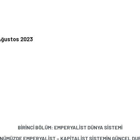
Ağustos 2023
BİRİNCİ BÖLÜM: EMPERYALİST DÜNYA SİSTEMİ
ÜNÜMÜZDE EMPERYALİST – KAPİTALİST SİSTEMİN GÜNCEL
DU