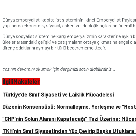
Dünya emperyalist-kapitalist sisteminin İkinci Emperyalist Paylaşı
yapılanma ekonomik, siyasal, askeri ve ideolojik açılardan önemli bir
Dünya sosyalist sistemine karşı emperyalizmin karakterine aykırı bi
ülkeler arasındaki çelişki ve çatışmaların ortaya çıkmasına engel 
direnç odaklarını aşmayı bir türlü becerememektedir.
Yazının devamını okumak için dergimizi satın alabilirsiniz…
İlgili
Makaleler
Türkiye’de Sınıf Siyaseti ve Laiklik Mücadelesi
Düzenin Konsensüsü: Normalleşme, Yerleşme ve “Res
“CHP’nin Solun Alanını Kapatacağı” Tezi Üzerine: Müca
TKH’nin Sınıf Siyasetinden Yüz Çevirip Başka Ufuklara