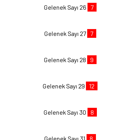
Gelenek Sayı 26
7
Gelenek Sayı 27
7
Gelenek Sayı 28
9
Gelenek Sayı 29
12
Gelenek Sayı 30
8
Gelenek Sayı 31
8