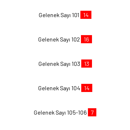
Gelenek Sayı 101
14
Gelenek Sayı 102
16
Gelenek Sayı 103
13
Gelenek Sayı 104
14
Gelenek Sayı 105-106
7