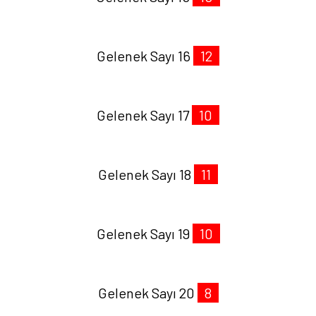
Gelenek Sayı 16
12
Gelenek Sayı 17
10
Gelenek Sayı 18
11
Gelenek Sayı 19
10
Gelenek Sayı 20
8