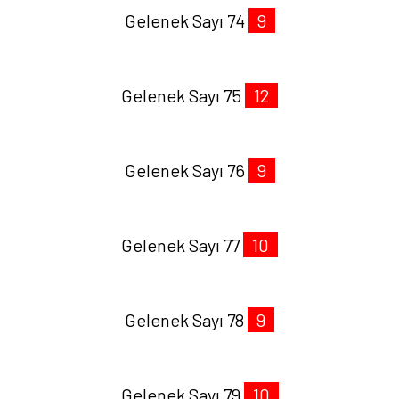
Gelenek Sayı 74
9
Gelenek Sayı 75
12
Gelenek Sayı 76
9
Gelenek Sayı 77
10
Gelenek Sayı 78
9
Gelenek Sayı 79
10