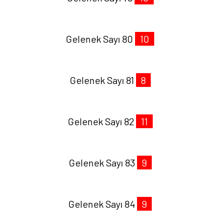
Gelenek Sayı 80
10
Gelenek Sayı 81
8
Gelenek Sayı 82
11
Gelenek Sayı 83
9
Gelenek Sayı 84
9