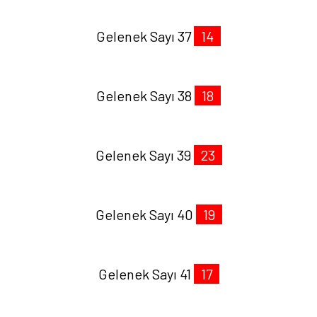
Gelenek Sayı 37
14
Gelenek Sayı 38
18
Gelenek Sayı 39
23
Gelenek Sayı 40
19
Gelenek Sayı 41
17