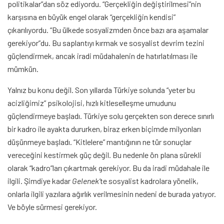
politikalar”dan söz ediyordu. “Gerçekliğin değiştirilmesi”nin
karşısına en büyük engel olarak “gerçekliğin kendisi”
çıkarılıyordu. “Bu ülkede sosyalizmden önce bazı ara aşamalar
gerekiyor”du. Bu saplantıyı kırmak ve sosyalist devrim tezini
güçlendirmek, ancak iradi müdahalenin de hatırlatılması ile
mümkün.
Yalnız bu konu değil. Son yıllarda Türkiye solunda “yeter bu
acizliğimiz” psikolojisi, hızlı kitleselleşme umudunu
güçlendirmeye başladı. Türkiye solu gerçekten son derece sınırlı
bir kadro ile ayakta dururken, biraz erken biçimde milyonları
düşünmeye başladı. “Kitlelere” mantığının ne tür sonuçlar
vereceğini kestirmek güç değil. Bu nedenle ön plana sürekli
olarak “kadro”ları çıkartmak gerekiyor. Bu da iradi müdahale ile
ilgili. Şimdiye kadar
Gelenek’
te sosyalist kadrolara yönelik,
onlarla ilgili yazılara ağırlık verilmesinin nedeni de burada yatıyor.
Ve böyle sürmesi gerekiyor.