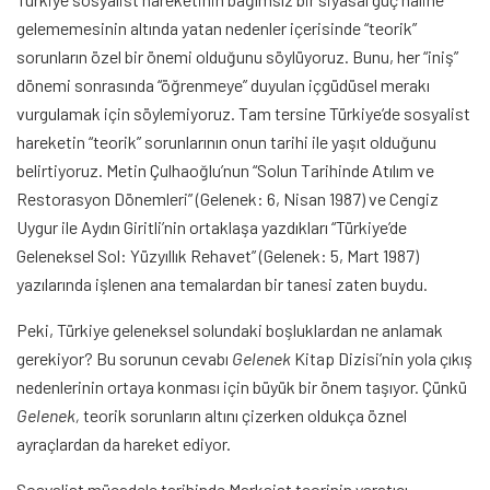
gelememesinin altında yatan nedenler içerisinde “teorik”
sorunların özel bir önemi olduğunu söylüyoruz. Bunu, her “iniş”
dönemi sonrasında “öğrenmeye” duyulan içgüdüsel merakı
vurgulamak için söylemiyoruz. Tam tersine Türkiye’de sosyalist
hareketin “teorik” sorunlarının onun tarihi ile yaşıt olduğunu
belirtiyoruz. Metin Çulhaoğlu’nun “Solun Tarihinde Atılım ve
Restorasyon Dönemleri” (Gelenek: 6, Nisan 1987) ve Cengiz
Uygur ile Aydın Giritli’nin ortaklaşa yazdıkları “Türkiye’de
Geleneksel Sol: Yüzyıllık Rehavet” (Gelenek: 5, Mart 1987)
yazılarında işlenen ana temalardan bir tanesi zaten buydu.
Peki, Türkiye geleneksel solundaki boşluklardan ne anlamak
gerekiyor? Bu sorunun cevabı
Gelenek
Kitap Dizisi’nin yola çıkış
nedenlerinin ortaya konması için büyük bir önem taşıyor. Çünkü
Gelenek,
teorik sorunların altını çizerken oldukça öznel
ayraçlardan da hareket ediyor.
Sosyalist mücadele tarihinde Marksist teorinin yaratıcı