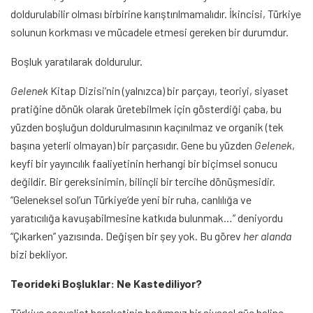
doldurulabilir olması birbirine karıştırılmamalıdır. İkincisi, Türkiye
solunun korkması ve mücadele etmesi gereken bir durumdur.
Boşluk yaratılarak doldurulur.
Gelenek
Kitap Dizisi’nin (yalnızca) bir parçayı, teoriyi, siyaset
pratiğine dönük olarak üretebilmek için gösterdiği çaba, bu
yüzden boşluğun doldurulmasının kaçınılmaz ve organik (tek
başına yeterli olmayan) bir parçasıdır. Gene bu yüzden
Gelenek
,
keyfi bir yayıncılık faaliyetinin herhangi bir biçimsel sonucu
değildir. Bir gereksinimin, bilinçli bir tercihe dönüşmesidir.
“Geleneksel sol’un Türkiye’de yeni bir ruha, canlılığa ve
yaratıcılığa kavuşabilmesine katkıda bulunmak…” deniyordu
“Çıkarken” yazısında. Değişen bir şey yok. Bu görev
her alanda
bizi bekliyor.
Teorideki Boşluklar: Ne Kastediliyor?
Türkiye sosyalist hareketinin bağımsız bir siyasal güç haline