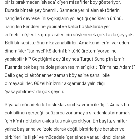
bir iz bırakmadan “elveda” diyen misafirler boy gösteriyor.
Burada bir tek şey önemli: Sahnede yerini alan aktörlerin
hangileri devresel iniş-çıkışların yol açtığı gediklerin ürünü,
hangileri kendilerine yapısal ve kalıcı boşluklarda yer
edinebilmişler. İlk gruptakiler için söylenecek çok fazla şey yok.
Belli bir kesitte önem kazanabilirler. Ama kendilerini var eden
dinamikler “tarihsel” köklerini bir türlü üretemiyorsa, ne
yapılabilir ki? Geçtiğimiz eylül ayında Turgut Sunalp’in İzmir
Fuarında tek başına dolaşırken resimleri çıktı: “Bir Yalnız Adam!”
Gelip geçici aktörler her zaman böylesine şanslı bile
olmayabilirler. Güzel bir İzmir akşamında yalnızlığı
“yaşayabilmek” de çok şeydir.
Siyasal mücadelede boşluklar, sınıf kavramı ile ilgili. Ancak bu
çok bilinen gerçeği işgüzarca zorlamayla sıradanlaştırmamak
için kimi noktaları akılda tutmak gerekiyor. En başta, sınıflar
yalnız başlarına ve izole olarak değil, birbirleriyle beraber ve
birbirleri ile ilişki ve mücadele içerisinde varlar. İkinci olarak,