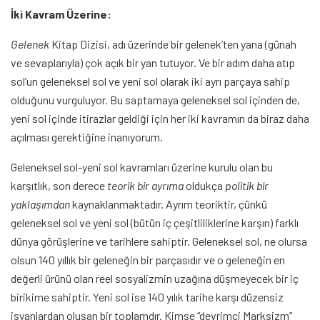
İki Kavram Üzerine:
Gelenek
Kitap Dizisi, adı üzerinde bir gelenek’ten yana (günah
ve sevaplarıyla) çok açık bir yan tutuyor. Ve bir adım daha atıp
sol’un geleneksel sol ve yeni sol olarak iki ayrı parçaya sahip
olduğunu vurguluyor. Bu saptamaya geleneksel sol içinden de,
yeni sol içinde itirazlar geldiği için her iki kavramın da biraz daha
açılması gerektiğine inanıyorum.
Geleneksel sol-yeni sol kavramları üzerine kurulu olan bu
karşıtlık, son derece
teorik bir ayrıma
oldukça
politik bir
yaklaşımdan
kaynaklanmaktadır. Ayrım teoriktir, çünkü
geleneksel sol ve yeni sol (bütün iç çeşitliliklerine karşın) farklı
dünya görüşlerine ve tarihlere sahiptir. Geleneksel sol, ne olursa
olsun 140 yıllık bir geleneğin bir parçasıdır ve o geleneğin en
değerli ürünü olan reel sosyalizmin uzağına düşmeyecek bir iç
birikime sahiptir. Yeni sol ise 140 yılık tarihe karşı düzensiz
isyanlardan oluşan bir toplamdır. Kimse “devrimci Marksizm”