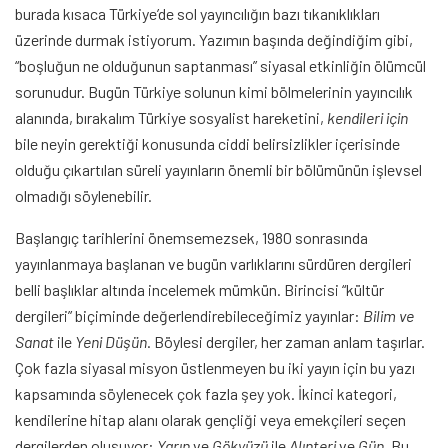
burada kısaca Türkiye’de sol yayıncılığın bazı tıkanıklıkları
üzerinde durmak istiyorum. Yazımın başında değindiğim gibi,
“boşluğun ne olduğunun saptanması” siyasal etkinliğin ölümcül
sorunudur. Bugün Türkiye solunun kimi bölmelerinin yayıncılık
alanında, bırakalım Türkiye sosyalist hareketini,
kendileri için
bile neyin gerektiği konusunda ciddi belirsizlikler içerisinde
olduğu çıkartılan süreli yayınların önemli bir bölümünün işlevsel
olmadığı söylenebilir.
Başlangıç tarihlerini önemsemezsek, 1980 sonrasında
yayınlanmaya başlanan ve bugün varlıklarını sürdüren dergileri
belli başlıklar altında incelemek mümkün. Birincisi “kültür
dergileri” biçiminde değerlendirebileceğimiz yayınlar:
Bilim ve
Sanat
ile
Yeni Düşün
. Böylesi dergiler, her zaman anlam taşırlar.
Çok fazla siyasal misyon üstlenmeyen bu iki yayın için bu yazı
kapsamında söylenecek çok fazla şey yok. İkinci kategori,
kendilerine hitap alanı olarak gençliği veya emekçileri seçen
dergilerden oluşuyor:
Yarın
ve
Gökyüzü
ile
Alınteri
ve
Gün
. Bu