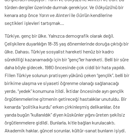
türden dergiler üzerinde durmak gerekiyor. Ve
Gökyüzü
’nü bir
kenara atıp önce
Yarın
ve
Alınteri
ile
Gün
’ün kendilerine
seçtikleri işlevleri tartışmak…
Türkiye, genç bir ülke. Yalnızca demografik olarak değil.
Çelişkilere duyarlılığın 18-35 yaş dönemlerinde doruğa çıktığı bir
ülke. Dahası, Türkiye sosyalist hareketi henüz bir kadro
sürekliliği kazanamadığı için bir “genç”ler hareketi. Belli bir süre
daha böyle gidecek. 1980 öncesinde çok ciddi bir hata yapıldı.
Fiilen Türkiye solunun pratisyen yükünü çeken “gençlik”, belli bir
birikime ulaşma ve siyaseti öğrenme olanağı sağlanacağı
yerde, “yedek” konumuna itildi. İktidar öncesinde ayrı gençlik
örgütlenmelerine gitmenin getireceği hastalıklar unutuldu. Bir
kenarda “politika kurdu” erken çirkinleşmiş delikanlılar, öte
yanda bugün “kullanıldık” diyen küskünler yığını üreten şekilsiz
örgütlenmelere gidildi. Bunlarla, kitle bağları kurulacaktı.
Akademik haklar, güncel sorunlar, kültür-sanat bunların işiydi.