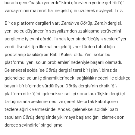
burada gene “başka yerlerde” kimi görevlerin yerine getirildiği
varsayımının mazeret haline geldiğini üzülerek söyleyebiliriz.
Bir de platform dergileri var:
Zemin
ve
Görüş
.
Zemin
dergisi,
yeni solcu düşüncenin sosyalizmden uzaklaşma serüvenini
sergileme işlevini gördü. Tırnak içerisinde “değişik seslere” yer
verdi. İlkesizliğin ilke haline geldiği, her türden tuhaflığın
postalanıp basıldığı bir Babil Kulesi oldu. Yeni solun bu
platformu, yeni solun problemleri nedeniyle başarılı olamadı.
Geleneksel solda ise
Görüş
dergisi tersi bir işlevi, biraz da
geleneksel solun iç dinamiklerindeki sağlıklılık nedeni ile oldukça
başarılı bir biçimde sürdürüyor.
Görüş
dergisinin eksikliği,
platform niteliğini, geleneksel sol içi sorunlara ilişkin dergi içi
tartışmalarla beslememesi ve genellikle ortak kabul gören
tezlere ağırlık vermesinde. Ancak, geleneksel soldaki bazı
tabuların
Görüş
dergisinde yıkılmaya başlandığını izlemek son
derece sevindirici bir gelişme.