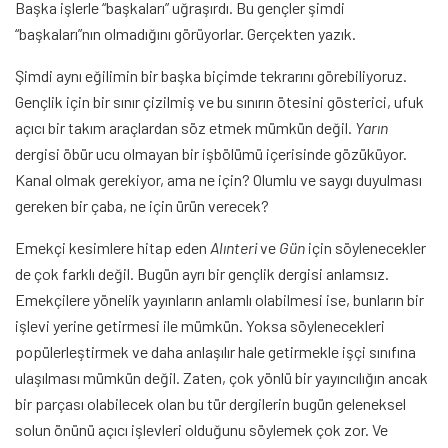
Başka işlerle “başkaları” uğraşırdı. Bu gençler şimdi
“başkaları”nın olmadığını görüyorlar. Gerçekten yazık.
Şimdi aynı eğilimin bir başka biçimde tekrarını görebiliyoruz.
Gençlik için bir sınır çizilmiş ve bu sınırın ötesini gösterici, ufuk
açıcı bir takım araçlardan söz etmek mümkün değil.
Yarın
dergisi öbür ucu olmayan bir işbölümü içerisinde gözüküyor.
Kanal olmak gerekiyor, ama ne için? Olumlu ve saygı duyulması
gereken bir çaba, ne için ürün verecek?
Emekçi kesimlere hitap eden
Alınteri
ve
Gün
için söylenecekler
de çok farklı değil. Bugün ayrı bir gençlik dergisi anlamsız.
Emekçilere yönelik yayınların anlamlı olabilmesi ise, bunların bir
işlevi yerine getirmesi ile mümkün. Yoksa söylenecekleri
popülerleştirmek ve daha anlaşılır hale getirmekle işçi sınıfına
ulaşılması mümkün değil. Zaten, çok yönlü bir yayıncılığın ancak
bir parçası olabilecek olan bu tür dergilerin bugün geleneksel
solun önünü açıcı işlevleri olduğunu söylemek çok zor. Ve