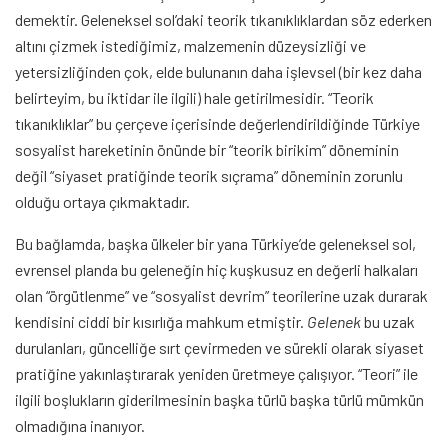
demektir. Geleneksel sol’daki teorik tıkanıklıklardan söz ederken
altını çizmek istediğimiz, malzemenin düzeysizliği ve
yetersizliğinden çok, elde bulunanın daha işlevsel (bir kez daha
belirteyim, bu iktidar ile ilgili) hale getirilmesidir. “Teorik
tıkanıklıklar” bu çerçeve içerisinde değerlendirildiğinde Türkiye
sosyalist hareketinin önünde bir “teorik birikim” döneminin
değil “siyaset pratiğinde teorik sıçrama” döneminin zorunlu
olduğu ortaya çıkmaktadır.
Bu bağlamda, başka ülkeler bir yana Türkiye’de geleneksel sol,
evrensel planda bu geleneğin hiç kuşkusuz en değerli halkaları
olan “örgütlenme” ve “sosyalist devrim” teorilerine uzak durarak
kendisini ciddi bir kısırlığa mahkum etmiştir.
Gelenek
bu uzak
durulanları, güncelliğe sırt çevirmeden ve sürekli olarak siyaset
pratiğine yakınlaştırarak yeniden üretmeye çalışıyor. “Teori” ile
ilgili boşlukların giderilmesinin başka türlü başka türlü mümkün
olmadığına inanıyor.