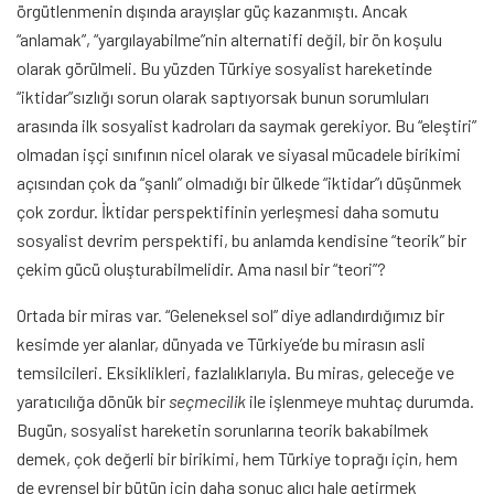
örgütlenmenin dışında arayışlar güç kazanmıştı. Ancak
“anlamak”, “yargılayabilme”nin alternatifi değil, bir ön koşulu
olarak görülmeli. Bu yüzden Türkiye sosyalist hareketinde
“iktidar”sızlığı sorun olarak saptıyorsak bunun sorumluları
arasında ilk sosyalist kadroları da saymak gerekiyor. Bu “eleştiri”
olmadan işçi sınıfının nicel olarak ve siyasal mücadele birikimi
açısından çok da “şanlı” olmadığı bir ülkede “iktidar”ı düşünmek
çok zordur. İktidar perspektifinin yerleşmesi daha somutu
sosyalist devrim perspektifi, bu anlamda kendisine “teorik” bir
çekim gücü oluşturabilmelidir. Ama nasıl bir “teori”?
Ortada bir miras var. “Geleneksel sol” diye adlandırdığımız bir
kesimde yer alanlar, dünyada ve Türkiye’de bu mirasın asli
temsilcileri. Eksiklikleri, fazlalıklarıyla. Bu miras, geleceğe ve
yaratıcılığa dönük bir
seçmecilik
ile işlenmeye muhtaç durumda.
Bugün, sosyalist hareketin sorunlarına teorik bakabilmek
demek, çok değerli bir birikimi, hem Türkiye toprağı için, hem
de evrensel bir bütün için daha sonuç alıcı hale getirmek