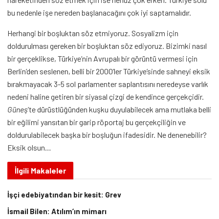
bu nedenle işe nereden başlanacağını çok iyi saptamalıdır.
Herhangi bir boşluktan söz etmiyoruz. Sosyalizm için
doldurulması gereken bir boşluktan söz ediyoruz. Bizimki nasıl
bir gerçeklikse, Türkiye’nin Avrupalı bir görüntü vermesi için
Berlin’den seslenen, belli bir 2000’ler Türkiye’sinde sahneyi eksik
bırakmayacak 3-5 sol parlamenter saplantısını neredeyse varlık
nedeni haline getiren bir siyasal çizgi de kendince gerçekçidir.
Güneş
’te dürüstlüğünden kuşku duyulabilecek ama mutlaka belli
bir eğilimi yansıtan bir garip röportaj bu gerçekçiliğin ve
doldurulabilecek başka bir boşluğun ifadesidir. Ne denenebilir?
Eksik olsun…
İlgili
Makaleler
İşçi edebiyatından bir kesit: Grev
İsmail Bilen: Atılım’ın mimarı