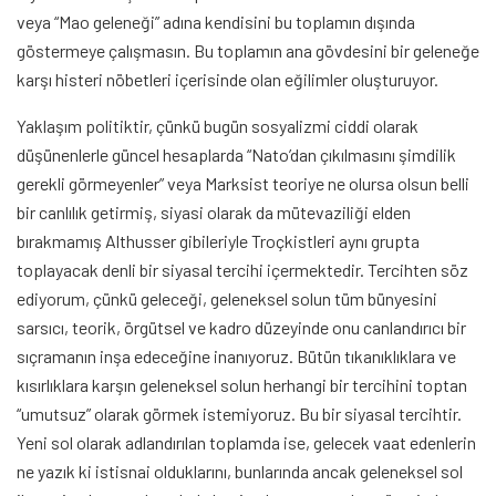
veya “Mao geleneği” adına kendisini bu toplamın dışında
göstermeye çalışmasın. Bu toplamın ana gövdesini bir geleneğe
karşı histeri nöbetleri içerisinde olan eğilimler oluşturuyor.
Yaklaşım politiktir, çünkü bugün sosyalizmi ciddi olarak
düşünenlerle güncel hesaplarda “Nato’dan çıkılmasını şimdilik
gerekli görmeyenler” veya Marksist teoriye ne olursa olsun belli
bir canlılık getirmiş, siyasi olarak da mütevaziliği elden
bırakmamış Althusser gibileriyle Troçkistleri aynı grupta
toplayacak denli bir siyasal tercihi içermektedir. Tercihten söz
ediyorum, çünkü geleceği, geleneksel solun tüm bünyesini
sarsıcı, teorik, örgütsel ve kadro düzeyinde onu canlandırıcı bir
sıçramanın inşa edeceğine inanıyoruz. Bütün tıkanıklıklara ve
kısırlıklara karşın geleneksel solun herhangi bir tercihini toptan
“umutsuz” olarak görmek istemiyoruz. Bu bir siyasal tercihtir.
Yeni sol olarak adlandırılan toplamda ise, gelecek vaat edenlerin
ne yazık ki istisnai olduklarını, bunlarında ancak geleneksel sol