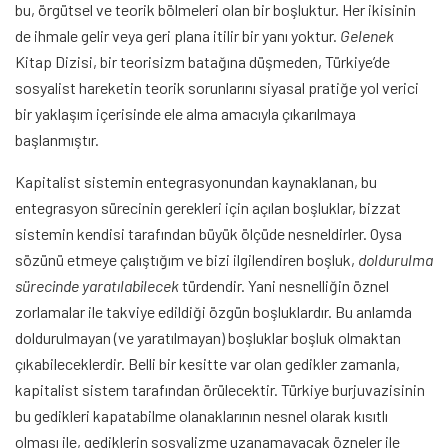
bu, örgütsel ve teorik bölmeleri olan bir boşluktur. Her ikisinin
de ihmale gelir veya geri plana itilir bir yanı yoktur.
Gelenek
Kitap Dizisi, bir teorisizm batağına düşmeden, Türkiye’de
sosyalist hareketin teorik sorunlarını siyasal pratiğe yol verici
bir yaklaşım içerisinde ele alma amacıyla çıkarılmaya
başlanmıştır.
Kapitalist sistemin entegrasyonundan kaynaklanan, bu
entegrasyon sürecinin gerekleri için açılan boşluklar, bizzat
sistemin kendisi tarafından büyük ölçüde nesneldirler. Oysa
sözünü etmeye çalıştığım ve bizi ilgilendiren boşluk,
doldurulma
sürecinde yaratılabilecek
türdendir. Yani nesnelliğin öznel
zorlamalar ile takviye edildiği özgün boşluklardır. Bu anlamda
doldurulmayan (ve yaratılmayan) boşluklar boşluk olmaktan
çıkabileceklerdir. Belli bir kesitte var olan gedikler zamanla,
kapitalist sistem tarafından örülecektir. Türkiye burjuvazisinin
bu gedikleri kapatabilme olanaklarının nesnel olarak kısıtlı
olması ile, gediklerin sosyalizme uzanamayacak özneler ile