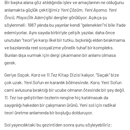
Bir başka alana göz atıldığında işlev ve amaçlarının ne olduğunu
anlamakta güçlük çektiğimiz
Yeni Çözüm, Yeni Aşama, Yeni
Öncü, Mayıs (İlk Adım)
gibi dergiler görülüyor. Açıkça şu
söylenmeli: 1987 yılında bu yayınlar kendi “gelenekleri”ni bile ifade
edemiyorlar. Aynı sayıda birbiriyle çelişik yazılar, daha önce
unutulan “teori”ye karşı ilkel bir tutku, bıçkınlığı elden bırakmama
ve bazılarında reel sosyalizme yönelik tuhaf bir kompleks.
Bunları dışa vurmak için dergi çıkarmanın bir anlamı olmasa
gerek.
Geriye
Saçak,
Kara
ve
11.Tez
Kitap Dizisi kalıyor. “Saçak” bize
çok uzak.
Yeni Sol
’un en karanlık bölmesinde.
Kara
, Yeni Sol’un
cami avlusuna bıraktığı bir ucube olmanın ötesinde bir şey değil.
11. Tez
ise geliştirilen tezlerin rengine hiç katılmasak da
saygınlığı hakeden bir çalışmanın ürünü. Yeni sol için radikal
teori üretme anlamında bir boşluğu dolduruyor.
Sol yayıncılıktaki bu gezintiden sonra şunu söyleyebiliriz: