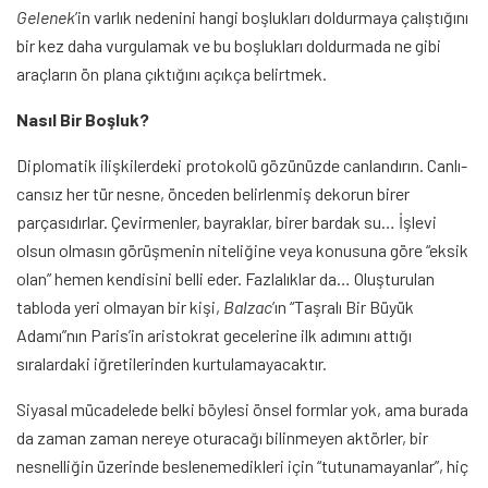
Gelenek
’in varlık nedenini hangi boşlukları doldurmaya çalıştığını
bir kez daha vurgulamak ve bu boşlukları doldurmada ne gibi
araçların ön plana çıktığını açıkça belirtmek.
Nasıl Bir Boşluk?
Diplomatik ilişkilerdeki protokolü gözünüzde canlandırın. Canlı-
cansız her tür nesne, önceden belirlenmiş dekorun birer
parçasıdırlar. Çevirmenler, bayraklar, birer bardak su… İşlevi
olsun olmasın görüşmenin niteliğine veya konusuna göre “eksik
olan” hemen kendisini belli eder. Fazlalıklar da… Oluşturulan
tabloda yeri olmayan bir kişi,
Balzac
’ın “Taşralı Bir Büyük
Adamı”nın Paris’in aristokrat gecelerine ilk adımını attığı
sıralardaki iğretilerinden kurtulamayacaktır.
Siyasal mücadelede belki böylesi önsel formlar yok, ama burada
da zaman zaman nereye oturacağı bilinmeyen aktörler, bir
nesnelliğin üzerinde beslenemedikleri için “tutunamayanlar”, hiç