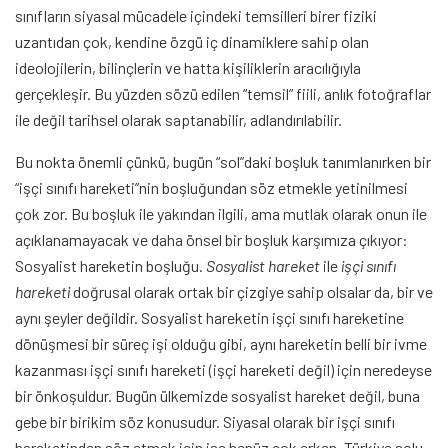
sınıfların siyasal mücadele içindeki temsilleri birer fiziki
uzantıdan çok, kendine özgü iç dinamiklere sahip olan
ideolojilerin, bilinçlerin ve hatta kişiliklerin aracılığıyla
gerçekleşir. Bu yüzden sözü edilen “temsil” fiili, anlık fotoğraflar
ile değil tarihsel olarak saptanabilir, adlandırılabilir.
Bu nokta önemli çünkü, bugün “sol”daki boşluk tanımlanırken bir
“işçi sınıfı hareketi”nin boşluğundan söz etmekle yetinilmesi
çok zor. Bu boşluk ile yakından ilgili, ama mutlak olarak onun ile
açıklanamayacak ve daha önsel bir boşluk karşımıza çıkıyor:
Sosyalist hareketin boşluğu.
Sosyalist hareket
ile
işçi sınıfı
hareketi
doğrusal olarak ortak bir çizgiye sahip olsalar da, bir ve
aynı şeyler değildir. Sosyalist hareketin işçi sınıfı hareketine
dönüşmesi bir süreç işi olduğu gibi, aynı hareketin belli bir ivme
kazanması işçi sınıfı hareketi (işçi hareketi değil) için neredeyse
bir önkoşuldur. Bugün ülkemizde sosyalist hareket değil, buna
gebe bir birikim söz konusudur. Siyasal olarak bir işçi sınıfı
hareketinden söz etmek için ise henüz çok erken. Türkiye solu