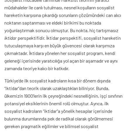
müdahaleler ile canlı tutulması, nesnel koşulların sosyalist
hareketin karşısına çıkardığı sorunların çözümündeki can alıcı
noktanın saptanması ve eldeki birikimi bu noktada
yoğunlaştırmak sonucu olmuştur. Bu nokta, hiç tartışmasız
iktidar
perspektifidir. İktidar perspektifi, sosyalist hareketin
tutuculaşmaya karşı en büyük güvencesi olarak karşımıza
çıkmaktadır. İktidara yönelen her sosyalist program, kendi
geleneği içerisinde yaratıcılığa yol açan bir aşamadır ve aynı
zamanda teoriye kalıcı bir katkıdır.
Türkiye’de ilk sosyalist kadroların kısa bir dönem dışında
“iktidar”dan teorik olarak uzaklaştıkları biliniyor. Bunda,
ülkemizin 1900’lerin ilk çeyreğindeki nesnelliğinin, işçi sınıfının
potansiyel eksiklerinin önemli rolü olmuştur. Ayrıca, ilk
sosyalist kadroların “iktidar”a yönelik hesaplar içerisinde
bulunma durumlarında pek de radikal olarak görülmemesi
gereken pragmatik eğilimler ve bilimsel sosyalist