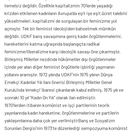
temelsiz değildir. Özellikle kapitalizmin 70’lerde yaşadığı
krizden etkilenen kadınların Avrupa’da eşit işe eşit ücret talebini
yükseltmeleri, kapitalizmi de sorgulayan bir feminizme yol
açmıştır. Tek bir feminist ideolojiden bahsetmek mümkün
değildir. UDKF barış savaşımına geniş kadın örgütlenmelerini,
hareketlerini katma uğraşında başlangıçta radikal
feminizme/liberalizme karşı ideolojik savaşı öne çıkarmıştır.
Birleşmiş Milletler nezdinde hükümetler dışı örgütlenmeler
içinde yer alan diğer feminist örgütlerle işbirliği yapmanın
yollarını aramıştır. 1972 yılında UDKF’nin 1975 yılının Dünya
Emekçi Kadınlar Yılı ilanı önerisi Birleşmiş Milletler Genel
Kurulu’nda ‘emekçi’ ibaresi çıkarılarak kabul edilmiş, 1975 yılı ve
sonraki 10 yıl ”Kadın On Yılı” olarak ilan edilmiştir.
1970’lerden itibaren komünist ve işçi partilerinin teorik
yayınlarında kadın hareketine, örgütlenmelerine ve partilerin
yaklaşımlarına daha çok yer verilmiştirBarış ve Sosyalizm
Sorunları Dergisi’nin 1973’te düzenlediği sempozyuma komünist