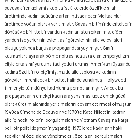
savaşa giren gelişmiş kapitalist ülkelerde özellikle silah
üretiminde kadın işgücüne artan ihtiyaç nedeniyle kadınlar
üretimde yoğun olarak yer almıştır. Savaşın bitiminde erkeklerin
dönüşüyle birlikte bir yandan kadınlar işten çıkarılmış, diğer
yandan ise yerlerinin evleri, asli görevlerinin aile ve ev işleri
olduğu yolunda burjuva propagandası yayılmıştır. Sınıfı
katmanlara ayırarak bölme noktasında usta olan emperyalizm
eliyle orta sınıf yaratma faaliyetleri artmış, Amerikan rüyasında
kadına özel bir rol biçilmiş, mutlu aile tablosu ve kadının
görevleri imrenilecek bir paket halinde sunulmuş, Hollywood
filmleriyle tüm dünya kadınlarına pompalanmıştır. Ancak bu
propagandanın emekçi kadınlara yansıması ucuz emek gücü
olarak üretim alanında yer almalarını devam ettirmesi olmuştur.
1949’da Simone de Beauvoir ve 1970’te Kate Millett’in kadının
aile içindeki rollerini sorgulamaları ve Vietnam Savaşı’na karşı
belli bir politikleşmenin yaşandığı 1970’lerde kadınların haklı
tepkilerini özel alana yöneltmeleri, özel alanı sorgulamaları