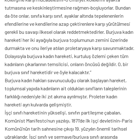
tutmasına ve keskinleştirmesine rağmen-boşluyorlar. Bundan
da öte onlar, sınıfa karşı sınıf, ayaklar altında tepelenenlerin
efendilerine ve kendilerine azap çektirenlere karşı yürütülmesi
gerekli bu savaşı ilkesel olarak reddetmektedirler. Burjuva kadın
hareketi her iki ayağıyla burjuva toplumunun zemini üzerinde
durmakta ve onu ileriye atılan proletaryaya karşı savunmaktadır.
Dolayısıyla burjuva kadın hareketi, kurtuluş özlemi çeken tüm
kadınların çıkarlarının temsilcisi, onların öncüsü değildir. O, bir
burjuva sınıf hareketidir ve öyle kalacaktır.”
Burjuva kadın hakları savunuculuğu olarak başlayan hareket,
toplumsal yapıda kadınların ait oldukları sınıfların taleplerinin
farklılığı nedeniyle iki zıt akıma ayrılmıştır. Proleter kadın
hareketi ayrı kulvarda gelişmiştir.
İşçi sınıfı hareketinin yükselişi, sınıfın partileşme çabaları,
Komünist Manifesto’nun yazılışı, 1871’de ilk işçi devletinin-Paris
Komünü’nün tarih sahnesine çıkışı 19. yüzyılın önemli tarihsel
uğraklarıdır. İşçi sınıfı ve sermaye/burjuva sınıfı arasında