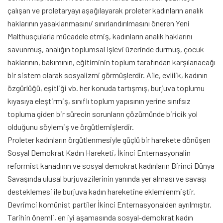
çalışan ve proletaryayı aşağılayarak proleter kadınların analık
haklarının yasaklanmasını/ sınırlandırılmasını öneren Yeni
Malthusçularla mücadele etmiş, kadınların analık haklarını
savunmuş, analığın toplumsal işlevi üzerinde durmuş, çocuk
haklarının, bakımının, eğitiminin toplum tarafından karşılanacağı
bir sistem olarak sosyalizmi görmüşlerdir. Aile, evlilik, kadının
özgürlüğü, eşitliği vb. her konuda tartışmış, burjuva toplumu
kıyasıya eleştirmiş, sınıflı toplum yapısının yerine sınıfsız
topluma giden bir sürecin sorunların çözümünde biricik yol
olduğunu söylemiş ve örgütlemişlerdir.
Proleter kadınların örgütlenmesiyle güçlü bir harekete dönüşen
Sosyal Demokrat Kadın Hareketi, İkinci Enternasyonalin
reformist kanadının ve sosyal demokrat kadınların Birinci Dünya
Savaşında ulusal burjuvazilerinin yanında yer alması ve savaşı
desteklemesi ile burjuva kadın hareketine eklemlenmiştir.
Devrimci komünist partiler İkinci Enternasyonalden ayrılmıştır.
Tarihin önemli, en iyi aşamasında sosyal-demokrat kadın