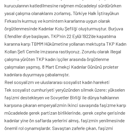
kurucularının katledilmesine rağmen mücadeleyi sürdürürken
yasal çalışma olanaklarını zorlamış, Türkiye Halk İştirayükun
Fırkası’nı kurmuş ve komintern kararlarına uygun olarak
örgütlenmesinde Kadınlar Kolu Şefliği oluşturmuştur. Burjuva
Efendiler diye başlayan, TKP’nin 22 Eylül 1922’de kapatılma
kararına karşı TBMM Hükümetine yollanan mektupta TKP Kadın
Kolları Şefi Cemile imzasına rastlıyoruz. Zorunlu olarak illegal
çalışma yürüten TKP kadın işçiler arasında örgütlenme
çalışmaları yapmış, 8 Mart Emekçi Kadınlar Gününü proleter
kadınlara duyurmaya çabalamıştır.
Reel sosyalizm ve uluslararası sosyalist kadın hareketi
Tek sosyalist cumhuriyeti yeryüzünden silmek üzere; yükselen
faşizmi destekleyen ve Sovyetler Birliği ile dünya halklarının
karşısına çıkaran emperyalizmin ikinci savaşında faşizme karşı
mücadelede gerek partizan birliklerinde, gerek cephe gerisinde
kadınlar yine ön saflarda yerlerini almış, faşizmin yenilmesinde
önemli rol oynamışlardır. Savaştan zaferle çıkan, faşizmi