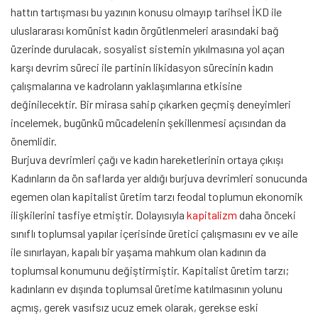
hattın tartışması bu yazının konusu olmayıp tarihsel İKD ile
uluslararası komünist kadın örgütlenmeleri arasındaki bağ
üzerinde durulacak, sosyalist sistemin yıkılmasına yol açan
karşı devrim süreci ile partinin likidasyon sürecinin kadın
çalışmalarına ve kadroların yaklaşımlarına etkisine
değinilecektir. Bir mirasa sahip çıkarken geçmiş deneyimleri
incelemek, bugünkü mücadelenin şekillenmesi açısından da
önemlidir.
Burjuva devrimleri çağı ve kadın hareketlerinin ortaya çıkışı
Kadınların da ön saflarda yer aldığı burjuva devrimleri sonucunda
egemen olan kapitalist üretim tarzı feodal toplumun ekonomik
ilişkilerini tasfiye etmiştir. Dolayısıyla
kapitalizm
daha önceki
sınıflı toplumsal yapılar içerisinde üretici çalışmasını ev ve aile
ile sınırlayan, kapalı bir yaşama mahkum olan kadının da
toplumsal konumunu değiştirmiştir. Kapitalist üretim tarzı;
kadınların ev dışında toplumsal üretime katılmasının yolunu
açmış, gerek vasıfsız ucuz emek olarak, gerekse eski