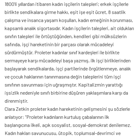
1800’li yıllardan itibaren kadın işçilerin talepleri; erkek işçilerle
birlikte sendikalara girme hakkı, eşit işe eşit ücret, 8 saatlik
çalışma ve insanca yaşam koşulları, kadın emeğinin korunması,
kapsamlı analık sigortasıdır. Kadın işçilerin talepleri, ait oldukları
sınıfın talepleri ile örtüştüğünden, kendileri gibi mülksüzlerin
safında, işçi hareketinin bir parçası olarak mücadeleyi
sürdürmüştür. Proleter kadınlar sınıf kardeşleri ile birlikte
sermayeye karşı mücadeleyi başa yazmış, ilk işçi birliklerinden
başlayarak sendikalarda, işçi partilerinde örgütlenmeye, analık
ve çocuk haklarının tanınmasına değin taleplerini tüm işçi
sınıfının savunması için uğraşmıştır. Kapitalizmin yarattığı
işsizlik nedeniyle sınıfı birbirine düşüren yaklaşımlara karşı da
direnmiştir.
Clara Zetkin proleter kadın hareketinin gelişmesini şu sözlerle
anlatıyor: “Proleter kadınların kurtuluş çabalarının ilk
başlangıcına ilkeli, açık sosyalist, sosyal-demokrat denilemez.
Kadın hakları savunucusu, ütopik, toplumsal-devrimci ve