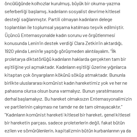
öncülüğünde kolhozlar kurulmuş, büyük bir okuma-yazma
seferberliği başlamış, kadınların sosyalist devrime kitlesel
desteği sağlanmıştır. Partili olmayan kadınların delege
toplantıları ile toplumsal yaşama katılması teşvik edilmiştir.
Üçüncü Enternasyonalde kadın sorunu ve örgütlenmesi
konusunda Lenin’in destek verdiği Clara Zetkin’in aktardığı,
1920 yılında Lenin’le yaptığı görüşmeden alıntılayalım. “İlk
proletarya diktatörlüğü kadınların haklarda gerçekten tam bir
eşitliğine yol açmaktadır. Kadınların eşitliği üzerine yığınlarca
kitaptan çok önyargıların kökünü söküp atmaktadır. Bununla
birlikte uluslararası komünist kadın hareketimiz yok ve her ne
pahasına olursa olsun buna varmalıyız. Bunun yaratılmasına
derhal başlamalıyız. Bu hareket olmaksızın Enternasyonalimizin
ve partilerinin çalışması ne tamdır ne de tam olmayacaktır.”
”Kadınların komünist hareketi kitlesel bir hareket, genel kitlesel
bir hareketin parçası, sadece proleterlerin değil, fakat bütün
ezilen ve sömürülenlerin, kapitalizmin bütün kurbanlarının ya da