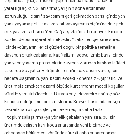
toplumsal iyileştirmelerin yapılmasında maddi zorluklar
yarattığı açıktır. Silahlanma yarışının sona erdirilmesi
zorunluluğu ile sınıf savaşımını geri çekmeden barış içinde yan
yana yaşama politikası ve sınıf savaşımının biçimine dair pek
çok yazı ve tartışma Yeni Çağ arşivlerinde bulunuyor. Eman’ın
sözleri de buna işaret etmektedir: “Daha ileri gelişme süreci
içinde -dünyanın ilerici güçleri doğru bir politika temeline
dayanan ortak çabalarla, kapitalizmi sosyalizmle barış içinde
yan yana yaşama prensiplerine uymak zorunda bırakabildikleri
takdirde Sovyetler Birliğinde Lenin’in çok önem verdiği bir
hedefe ulaşmanın, yani kadını evdeki «önemsiz», yıpratıcı ve
üretimsiz emekten azami ölçüde kurtarmanın maddi koşulları
süratle yaratılabilecektir. Burada hayli devamlı bir süreç söz
konusu olduğu için, bu dediklerimi, Sovyet basınında çokça
tekrarlanan bir görüşle, yani ev emeğini daha fazla
«toplumsallaştırma»ya yönelik çabaların yanı sıra, bu işin
üretimde çalışan karı-kocalar arasında yeni biçimde ve
arkadaşça bölünmesi yönünde sürekli çabalar harcanması