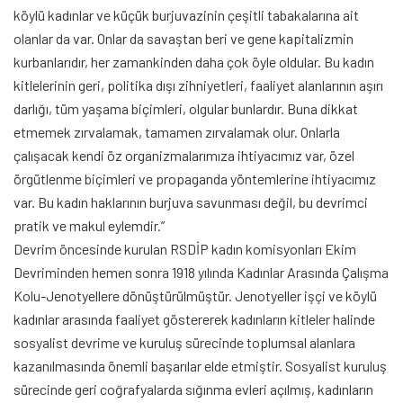
köylü kadınlar ve küçük burjuvazinin çeşitli tabakalarına ait
olanlar da var. Onlar da savaştan beri ve gene kapitalizmin
kurbanlarıdır, her zamankinden daha çok öyle oldular. Bu kadın
kitlelerinin geri, politika dışı zihniyetleri, faaliyet alanlarının aşırı
darlığı, tüm yaşama biçimleri, olgular bunlardır. Buna dikkat
etmemek zırvalamak, tamamen zırvalamak olur. Onlarla
çalışacak kendi öz organizmalarımıza ihtiyacımız var, özel
örgütlenme biçimleri ve propaganda yöntemlerine ihtiyacımız
var. Bu kadın haklarının burjuva savunması değil, bu devrimci
pratik ve makul eylemdir.”
Devrim öncesinde kurulan RSDİP kadın komisyonları Ekim
Devriminden hemen sonra 1918 yılında Kadınlar Arasında Çalışma
Kolu-Jenotyellere dönüştürülmüştür. Jenotyeller işçi ve köylü
kadınlar arasında faaliyet göstererek kadınların kitleler halinde
sosyalist devrime ve kuruluş sürecinde toplumsal alanlara
kazanılmasında önemli başarılar elde etmiştir. Sosyalist kuruluş
sürecinde geri coğrafyalarda sığınma evleri açılmış, kadınların