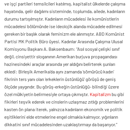
ve işçi partileri temsilcileri katılmış, kapitalist ülkelerde çalışma
hayatında, gelir dağılımı sisteminde, toplumda, ailede, kadınların
durumu tartışılmıştır. Kadınların mücadelesi ile komünistlerin
mücadelesi bölümünde ise ideolojik alanda mücadele edilmesi
gereken bir başlık olarak feminizm ele alınmıştır. ABD Komünist
Partisi MK Politik Büro üyesi, Kadınlar Arasında Çalışma Ulusal
Komisyonu Başkanı A. Baksenbaum: “Asıl sosyal çelişki sınıf
değil, cinsiyettir sloganının Amerikan burjuva propagandası
hazinesindeki araçlar arasında yer aldığını belirterek şunları
ekledi: Birleşik Amerika’da aynı zamanda ‘sömürücü kadın’
fikrinin ters yanı olan ‘erkeklerin üstünlüğü’ görüşü de geniş
ölçüde yaygındır. Bu görüş-erkeğin üstünlüğü- bilindiği üzere
özel mülkiyetin belirmesiyle ortaya çıkmıştır.
Kapitalizm
bu gibi
fikirleri teşvik ederek ve cinslerin uzlaşmaz zıtlığı problemlerini
kasten ön plana iterek, yalnızca kadınların ekonomik ve politik
eşitliklerini elde etmelerine engel olmakla kalmıyor, yığınların
dikkatini sınıf mücadelesinden uzaklaştırmayı da başarıyor.”