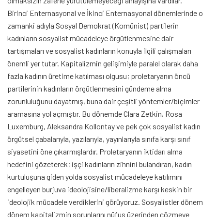
olmaksızın zaferle yürütülemeyeceği anlayışına vardılar.”
Birinci Enternasyonal ve İkinci Enternasyonal dönemlerinde o
zamanki adıyla Sosyal Demokrat (Komünist) partilerin
kadınların sosyalist mücadeleye örgütlenmesine dair
tartışmaları ve sosyalist kadınların konuyla ilgili çalışmaları
önemli yer tutar. Kapitalizmin gelişimiyle paralel olarak daha
fazla kadının üretime katılması olgusu; proletaryanın öncü
partilerinin kadınların örgütlenmesini gündeme alma
zorunluluğunu dayatmış, buna dair çeşitli yöntemler/biçimler
aramasına yol açmıştır. Bu dönemde Clara Zetkin, Rosa
Luxemburg, Aleksandra Kollontay ve pek çok sosyalist kadın
örgütsel çabalarıyla, yazılarıyla, yayınlarıyla sınıfa karşı sınıf
siyasetini öne çıkarmışlardır. Proletaryanın iktidarı alma
hedefini gözeterek; işçi kadınların zihnini bulandıran, kadın
kurtuluşuna giden yolda sosyalist mücadeleye katılımını
engelleyen burjuva ideolojisine/liberalizme karşı keskin bir
ideolojik mücadele verdiklerini görüyoruz. Sosyalistler dönem
dönem kapitalizmin sorunlarını nüfus üzerinden çözmeye