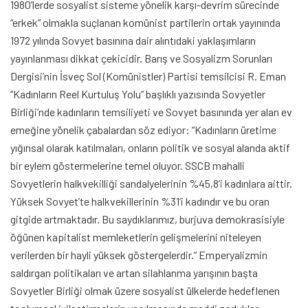
1980’lerde sosyalist sisteme yönelik karşı-devrim sürecinde
“erkek” olmakla suçlanan komünist partilerin ortak yayınında
1972 yılında Sovyet basınına dair alıntıdaki yaklaşımların
yayınlanması dikkat çekicidir. Barış ve Sosyalizm Sorunları
Dergisi’nin İsveç Sol (Komünistler) Partisi temsilcisi R. Eman
“Kadınların Reel Kurtuluş Yolu” başlıklı yazısında Sovyetler
Birliği’nde kadınların temsiliyeti ve Sovyet basınında yer alan ev
emeğine yönelik çabalardan söz ediyor: “Kadınların üretime
yığınsal olarak katılmaları, onların politik ve sosyal alanda aktif
bir eylem göstermelerine temel oluyor. SSCB mahalli
Sovyetlerin halkvekilliği sandalyelerinin %45,8’i kadınlara aittir.
Yüksek Sovyet’te halkvekillerinin %31’i kadındır ve bu oran
gitgide artmaktadır. Bu saydıklarımız, burjuva demokrasisiyle
öğünen kapitalist memleketlerin gelişmelerini niteleyen
verilerden bir hayli yüksek göstergelerdir.” Emperyalizmin
saldırgan politikaları ve artan silahlanma yarışının başta
Sovyetler Birliği olmak üzere sosyalist ülkelerde hedeflenen