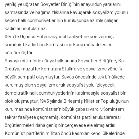
yenilgiye uğratan Sovyetler Birliği’nin anayurdun yaralarını
sarmasında ve bağımsızlıklarına kavuşarak sosyalizm yolunu
seçen halk cumhuriyetlerinin kuruluşunda azimle çalışan
kadınlar unutulamaz.
1943’te Üçüncü Enternasyonal faaliyetine son vermiş,
komünist kadın hareketi faşizme karşı mücadelesini
sürdürmüştür.
Savaşın bitiminde dünya halklarında Sovyetler Birliği’ne, Kızıl
Ordu’ya, muzaffer komutanı Stalin’e ve sosyalizme yönelik
büyük sempati oluşmuştur. Savaş öncesinde tek bir ülkede
kurulmuş olan sosyalizm artık sosyalist yolu izleyecek
demokratik halk cumhuriyetlerinin katılmasıyla sosyalist bir
blok oluşmuştur. 1945 yılında Birleşmiş Milletler Topluluğu’nun
kurulmasında komünistlerin büyük çabası vardır.Komintern
tekrar faaliyete geçmemiş, komünist partiler uluslararası
örgütlenmeleri daha geniş bir çerçevede ele almışlardır.
Komünist partilerin militan öncü kadroları kendi ülkelerinde