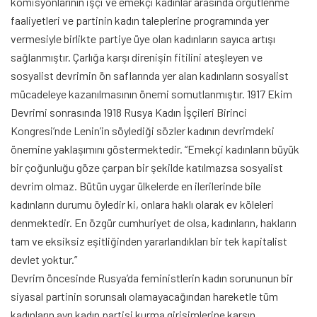
komisyonlarının işçi ve emekçi kadınlar arasında örgütlenme
faaliyetleri ve partinin kadın taleplerine programında yer
vermesiyle birlikte partiye üye olan kadınların sayıca artışı
sağlanmıştır. Çarlığa karşı direnişin fitilini ateşleyen ve
sosyalist devrimin ön saflarında yer alan kadınların sosyalist
mücadeleye kazanılmasının önemi somutlanmıştır. 1917 Ekim
Devrimi sonrasında 1918 Rusya Kadın İşçileri Birinci
Kongresi’nde Lenin’in söylediği sözler kadının devrimdeki
önemine yaklaşımını göstermektedir. “Emekçi kadınların büyük
bir çoğunluğu göze çarpan bir şekilde katılmazsa sosyalist
devrim olmaz. Bütün uygar ülkelerde en ilerilerinde bile
kadınların durumu öyledir ki, onlara haklı olarak ev köleleri
denmektedir. En özgür cumhuriyet de olsa, kadınların, hakların
tam ve eksiksiz eşitliğinden yararlandıkları bir tek kapitalist
devlet yoktur.”
Devrim öncesinde Rusya’da feministlerin kadın sorununun bir
siyasal partinin sorunsalı olamayacağından hareketle tüm
kadınların ayrı kadın partisi kurma girişimlerine karşın