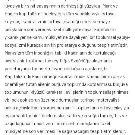
kıyasıya bir sınıf savaşımının derinleştiği yüzyılda; Marx ve
Engels kapitalizmi inceleyerek tüm yasallıklarıyla ortaya
koymuş, kapitalizmin ortaya çıkardığı emek-sermaye
çelişkisine son verecek,özel mülkiyete dayalı kapitalizmi
yıkarak yerine kamu mülkiyetine dayalı yeni bir toplumsal yapıyı-
sosyalizmi kuracak sınıfın proletarya olduğunu tespit etmiştir.
Marksizm tüm insanlığın, tabi ki kadınların da kurtulacağı
sınıfsız bir topluma, tam eşitliğe, özgürlüğe ulaşmanın
proletaryanın tarihsel misyonu olduğunu açıklamıştır.
Kapitalizmde kadın emeği, kapitalizmde iktisadi birim olarak
önemli yer tutan ailenin burjuva toplumda kutsanması, burjuva
toplumunun ikiyüzlü karakteri, ev işlerinin toplumsallaştırılması
vb. pek çok sorun üzerinde durmuşlar, tarihsel materyalist
bakış açısıyla kadın sorununun sınıflı toplumların ortaya çıkışıyla
eşzamanlı tarihini incelemişler, kadın ve erkeğin tam eşitlik ve
özgürlüğünün maddi zemininin üretim araçlarının özel
mülkiyetine son verilmesi ile sağlanacağını tespit etmişlerdir.