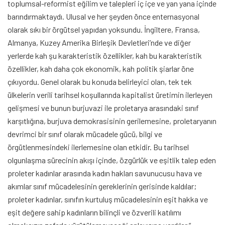
toplumsal-reformist eğilim ve talepleri iç içe ve yan yana içinde
barındırmaktaydı. Ulusal ve her şeyden önce enternasyonal
olarak sıkı bir örgütsel yapıdan yoksundu. İngiltere, Fransa,
Almanya, Kuzey Amerika Birleşik Devletleri’nde ve diğer
yerlerde kah şu karakteristik özellikler, kah bu karakteristik
özellikler, kah daha çok ekonomik, kah politik şiarlar öne
çıkıyordu. Genel olarak bu konuda belirleyici olan, tek tek
ülkelerin verili tarihsel koşullarında kapitalist üretimin ilerleyen
gelişmesi ve bunun burjuvazi ile proletarya arasındaki sınıf
karşıtlığına, burjuva demokrasisinin gerilemesine, proletaryanın
devrimci bir sınıf olarak mücadele gücü, bilgi ve
örgütlenmesindeki ilerlemesine olan etkidir. Bu tarihsel
olgunlaşma sürecinin akışı içinde, özgürlük ve eşitlik talep eden
proleter kadınlar arasında kadın hakları savunucusu hava ve
akımlar sınıf mücadelesinin gereklerinin gerisinde kaldılar;
proleter kadınlar, sınıfın kurtuluş mücadelesinin eşit hakka ve
eşit değere sahip kadınların bilinçli ve özverili katılımı