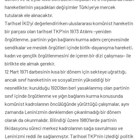
hareketlerinin yaşadıkları değişimler Türkiye’ye mercek
tutularak ele alınacaktır.
Tarihsel İKD’yi değerlendirirken uluslararası komünist hareketin
bir parçası olan tarihsel TKP’nin 1973 Atılımı –yeniden
örgütlenme, partinin yığın bağlarını kurma adımı çerçevesinde
sendikalar ve meslek örgütleri içinde birlik-dayanışma hareketi,
kadın ve gençlik örgütlenmesini de içeren bir dizi çalışması– ile
birlikte ele almak gerekir.
12 Mart 1971 darbesinin kısa bir dönem için sekteye uğrattığı,
ancak sınıf hareketinin ve sosyalizmin yükseldiği bir
nesnellikte; kurulduğu 1920’den beri yasaklanmış olan partinin
sınıf içinde örgütlenme ve yığın bağlarını kurma konusunda
komünist kadrolarının öncülüğünde yürüttüğü çalışmalar, aynı
zamanda Leninizmin denklemden çıkarılmadığı bir dönem
olarak da okunmalıdır. Bilindiği üzere 1980’lerde partinin
likidasyonu süreci merkez kadrolarının sağa savrulması ve
Leninizmi reddi ile sağlanmıştır. Tarihsel TKP’nin izlediği politik