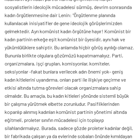
sosyalistlerin ideolojik mücadelesi sürmüş, devrim sonrasında
kadın örgütlenmesine dair Lenin: “Örgütlenme planında
kullanılacak inisiyatifler de gene ideolojik görüşlerimizden
gelmektedir. Ayrı komünist kadın örgütüne hayır! Komünist bir
kadın partinin erkeğe eşit komünist bir üyesidir, aynı hak ve
yükümlülüklere sahiptir. Bu anlamda hiçbir görüş ayrılığı olamaz.
Bununla birlikte olgulara gözümüzü kapatmamalıyız. Parti,
organizmalara, işçi grupları, komisyonlar, komiteler,
seksiyonlar -fakat bunlara verilecek adın önemi yok- geniş
kadın kitlelerini uyandırma, onları parti ile ilişkiye geçirme ve
etkisi altında tutma görevleri olacak organizmalara sahip
olmalıdır. Bu amaçla, bu kadın kitleleri yönünde sistemli büyük
bir çalışma yürütmek elbette zorunludur. Pasifliklerinden
koparılıp alınmış kadınları komünist partinin yönetimi altında
eğitmeli, proleter sınıfın mücadelesi için toplayıp
silahlandırmalıyız. Burada, sadece gözde proleter kadınlar değil,
bir fabrikada çalışan ya da evlerinde sobaları önünde kımıldayan