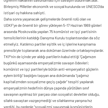
öğrenim haklarının savunulması için savaşım bulunmaktadır.
Birleşmiş Milletler ekonomik ve sosyal kurulunda ve UNESCO’da
istişari oy hakkına sahipti.
Daha sonra yaşanacak gelişmelerde önemli rolü olan ve
UDKF’ye de önemli bir görev yükleyen 5-17 Haziran 1969 günleri
arasında Moskova’da yapılan 75 komünist ve işçi partisinin
temsilcilerinin katıldığı Danışma Kurulu toplantısından da söz
etmeliyiz. Katılımcı partiler eşitlik ve iç işlerine karışmama
prensibiyle toplanarak ana doküman üzerinde ortaklaşmışlardır.
TKP’nin de içinde yer aldığı partilerin kabul ettiği ‘Çağımızın
bugünkü aşamasında emperyalizmle savaşın ödevleri;
komünist ve işçi partileriyle bütün anti-emperyalist güçlerin
eylem birliği’ başlığını taşıyan ana dokümanda “çağımız
kapitalizmden sosyalizme geçiş çağıdır” tespiti yapılarak
emperyalizmin hedefinin dünya çapında yürütülen sınıf
savaşının ayrılmaz bir parçası olan sosyalist devletler olduğu,
silahlı savaştan vazgeçmediği ve silahlanma yarışına hız
verdiği, bu nedenle “sosyalizmi savunmak komünistlerin