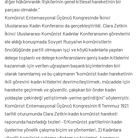
diğer hükümranlık ilişkilerinin genel kitlesel hareketinin bir
parçası olmalıdır.”
Komünist Enternasyonal Üçüncü Kongresinde İkinci
Uluslararası Kadın Konferansı da gerçekleştirildi. Clara Zetkin
İkinci Uluslararası Komünist Kadınlar Konferansının görevlerini
ele aldığı konuşmada Sovyet Rusya’nın komünistlerin
öncülüğünde partili olmayan işçi ve köylü kadınlarla yapılan
delege toplantı ve delege konferanslarını geniş kadın kitlelerini
kazanmak için verilen uğraşların başarılı biçimlerinden biri
olarak tanımlamış ve bu çalışmanın “komünist kadın hareketinin
ikili görevini-kadın kitlelerini devrimcileştirmek, mücadele için
harekete geçirmek ve güvenilir, çalışkan bir önder kadın
yoldaşlar çekirdeği yetiştirmek-yerine getirdiğini” söylemiştir.
Komünist Enternasyonal Üçüncü Kongresinin 8 Temmuz 1921
tarihli oturumunda Clara Zetkin kadın komünist hareketi
raporunda hazırladığı tezleri -1) Komünist partilerinin kadın
üyelerine yönelik çalışma biçim ve yöntemleri, 2) Kadınlara
yönelik komünist çalışma yöntem ve biçimleri- kongreye