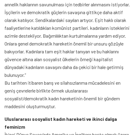
annelik haklarının savunulması için tedbirler alınmasını istiyorlar.
İşçilerin ve demokratik güçlerin savaşına gittikçe daha aktif
olarak katılıyor. Sendikalardaki sayıları artıyor. Eşit haklı olarak
faaliyetlerine katıldıkları komünist partileri. kadınların isteklerini
azimle destekliyor. Bağımlılıktan kurtulmalarına yardım ediyor.
Onlara genel demokratik hareketin önemli bir unsuru gözüyle
bakıyorlar. Kadınlara tam eşit haklar tanıyan ve bu haklarını
güvence altına alan sosyalist ülkelerin örneği kapitalist
dünyadaki kadınların savaşını daha da çekici bir hale getirmiş
bulunuyor.”
Bu tarihten itibaren barış ve silahsızlanma mücadelesini en
geniş çevrelerle birlikte örmek uluslararası
sosyalist/demokratik kadın hareketinin önemli bir gündem
maddesini oluşturmuştur.
Uluslararası sosyalist kadın hareketi ve ikinci dalga
feminizm
İkinci Dünya Savaşı’nda Amerika ve İngiltere başta olmak üzere