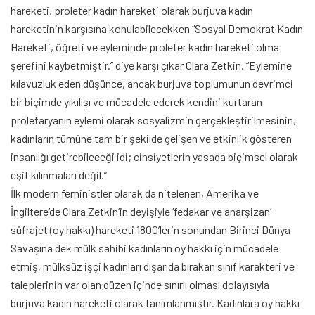
hareketi, proleter kadın hareketi olarak burjuva kadın
hareketinin karşısına konulabilecekken “Sosyal Demokrat Kadın
Hareketi, öğreti ve eyleminde proleter kadın hareketi olma
şerefini kaybetmiştir.” diye karşı çıkar Clara Zetkin. “Eylemine
kılavuzluk eden düşünce, ancak burjuva toplumunun devrimci
bir biçimde yıkılışı ve mücadele ederek kendini kurtaran
proletaryanın eylemi olarak sosyalizmin gerçekleştirilmesinin,
kadınların tümüne tam bir şekilde gelişen ve etkinlik gösteren
insanlığı getirebileceği idi; cinsiyetlerin yasada biçimsel olarak
eşit kılınmaları değil.”
İlk modern feministler olarak da nitelenen, Amerika ve
İngiltere’de Clara Zetkin’in deyişiyle ‘fedakar ve anarşizan’
süfrajet (oy hakkı) hareketi 1800’lerin sonundan Birinci Dünya
Savaşına dek mülk sahibi kadınların oy hakkı için mücadele
etmiş, mülksüz işçi kadınları dışarıda bırakan sınıf karakteri ve
taleplerinin var olan düzen içinde sınırlı olması dolayısıyla
burjuva kadın hareketi olarak tanımlanmıştır. Kadınlara oy hakkı