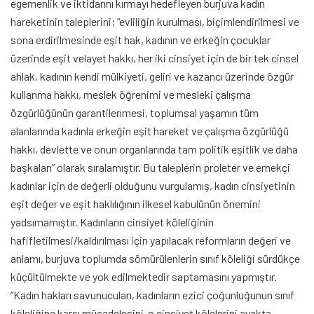
egemenlik ve iktidarını kırmayı hedefleyen burjuva kadın
hareketinin taleplerini; “evliliğin kurulması, biçimlendirilmesi ve
sona erdirilmesinde eşit hak, kadının ve erkeğin çocuklar
üzerinde eşit velayet hakkı, her iki cinsiyet için de bir tek cinsel
ahlak, kadının kendi mülkiyeti, geliri ve kazancı üzerinde özgür
kullanma hakkı, meslek öğrenimi ve mesleki çalışma
özgürlüğünün garantilenmesi, toplumsal yaşamın tüm
alanlarında kadınla erkeğin eşit hareket ve çalışma özgürlüğü
hakkı, devlette ve onun organlarında tam politik eşitlik ve daha
başkaları” olarak sıralamıştır. Bu taleplerin proleter ve emekçi
kadınlar için de değerli olduğunu vurgulamış, kadın cinsiyetinin
eşit değer ve eşit haklılığının ilkesel kabulünün önemini
yadsımamıştır. Kadınların cinsiyet köleliğinin
hafifletilmesi/kaldırılması için yapılacak reformların değeri ve
anlamı, burjuva toplumda sömürülenlerin sınıf köleliği sürdükçe
küçültülmekte ve yok edilmektedir saptamasını yapmıştır.
“Kadın hakları savunucuları, kadınların ezici çoğunluğunun sınıf
köleliğine karşı mücadelesini-o cinsiyet kölelerini ayakta