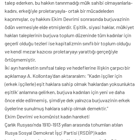
talep ederken, bu hakkın tanınmadığı mülk sahibi olmayanlarla-
kadını, erkeğiyle proletaryayla- ortak bir mücadeleden
kaçınmışlar, oy hakkını Ekim Devrimi sonrasında burjuvazinin
ödün vermesiyle elde etmişlerdir. Eşitlik, siyasi haklar, mülkiyet
hakları taleplerinin burjuva toplum düzeninde tüm kadınlar için
geçerli olduğu tezleri ise kapitalizmin sınıflı bir toplum olduğu
ve kendi mezar kazıcısı proletaryayı yarattığı gerçeğiyle
örtüşmemiştir.
İki ayrı hareketin sınıfsal talep ve hedeflerine ilişkin çarpıcı bir
açıklamayı A. Kollontay’dan aktararalım: “Kadın işçiler için
(erkek işçilerle) eşit haklara sahip olmak ‘haklardan yoksunlukta
eşitlik’ anlamına gelirken, burjuva kadınları için yeni ve daha
önce elde edilmemiş, şimdiye dek yalnızca burjuvazinin erkek
üyelerine sunulmuş haklara sahip olmak demektir.”
Ekim Devrimi ve komünist kadın hareketi
Çarlık Rusyası’nda 1910-1913 yılları arasında tohumları atılan
Rusya Sosyal Demokrat İşçi Partisi (RSDİP) kadın