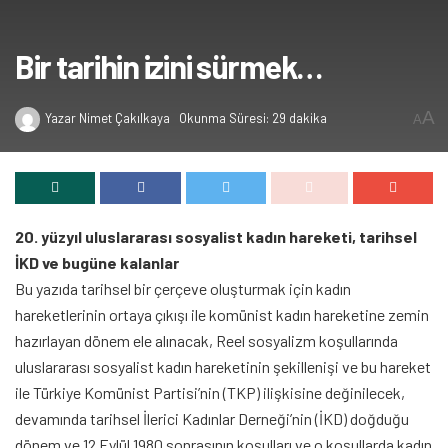
Bir tarihin izini sürmek…
A
Yazar
Nimet Çakılkaya
Okunma Süresi: 29 dakika
A
20. yüzyıl uluslararası sosyalist kadın hareketi, tarihsel
İKD ve bugüne kalanlar
Bu yazıda tarihsel bir çerçeve oluşturmak için kadın
hareketlerinin ortaya çıkışı ile komünist kadın hareketine zemin
hazırlayan dönem ele alınacak, Reel sosyalizm koşullarında
uluslararası sosyalist kadın hareketinin şekillenişi ve bu hareket
ile Türkiye Komünist Partisi’nin (TKP) ilişkisine değinilecek,
devamında tarihsel İlerici Kadınlar Derneği’nin (İKD) doğduğu
dönem ve 12 Eylül 1980 sonrasının koşulları ve o koşullarda kadın