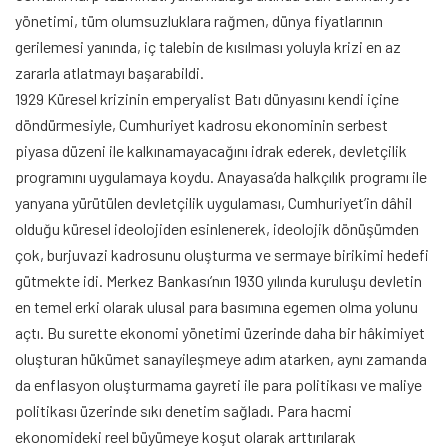
yönetimi, tüm olumsuzluklara rağmen, dünya fiyatlarının
gerilemesi yanında, iç talebin de kısılması yoluyla krizi en az
zararla atlatmayı başarabildi.
1929 Küresel krizinin emperyalist Batı dünyasını kendi içine
döndürmesiyle, Cumhuriyet kadrosu ekonominin serbest
piyasa düzeni ile kalkınamayacağını idrak ederek, devletçilik
programını uygulamaya koydu. Anayasa’da halkçılık programı ile
yanyana yürütülen devletçilik uygulaması, Cumhuriyet’in dâhil
olduğu küresel ideolojiden esinlenerek, ideolojik dönüşümden
çok, burjuvazi kadrosunu oluşturma ve sermaye birikimi hedefi
gütmekte idi. Merkez Bankası’nın 1930 yılında kuruluşu devletin
en temel erki olarak ulusal para basımına egemen olma yolunu
açtı. Bu surette ekonomi yönetimi üzerinde daha bir hâkimiyet
oluşturan hükümet sanayileşmeye adım atarken, aynı zamanda
da enflasyon oluşturmama gayreti ile para politikası ve maliye
politikası üzerinde sıkı denetim sağladı. Para hacmi
ekonomideki reel büyümeye koşut olarak arttırılarak