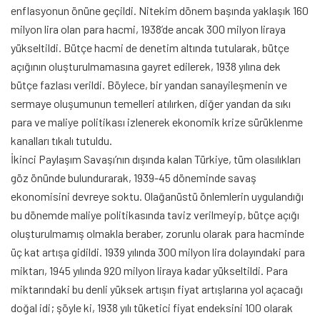
enflasyonun önüne geçildi. Nitekim dönem başında yaklaşık 160
milyon lira olan para hacmi, 1938’de ancak 300 milyon liraya
yükseltildi. Bütçe hacmi de denetim altında tutularak, bütçe
açığının oluşturulmamasına gayret edilerek, 1938 yılına dek
bütçe fazlası verildi. Böylece, bir yandan sanayileşmenin ve
sermaye oluşumunun temelleri atılırken, diğer yandan da sıkı
para ve maliye politikası izlenerek ekonomik krize sürüklenme
kanalları tıkalı tutuldu.
İkinci Paylaşım Savaşı’nın dışında kalan Türkiye, tüm olasılıkları
göz önünde bulundurarak, 1939-45 döneminde savaş
ekonomisini devreye soktu. Olağanüstü önlemlerin uygulandığı
bu dönemde maliye politikasında taviz verilmeyip, bütçe açığı
oluşturulmamış olmakla beraber, zorunlu olarak para hacminde
üç kat artışa gidildi. 1939 yılında 300 milyon lira dolayındaki para
miktarı, 1945 yılında 920 milyon liraya kadar yükseltildi. Para
miktarındaki bu denli yüksek artışın fiyat artışlarına yol açacağı
doğal idi; şöyle ki, 1938 yılı tüketici fiyat endeksini 100 olarak