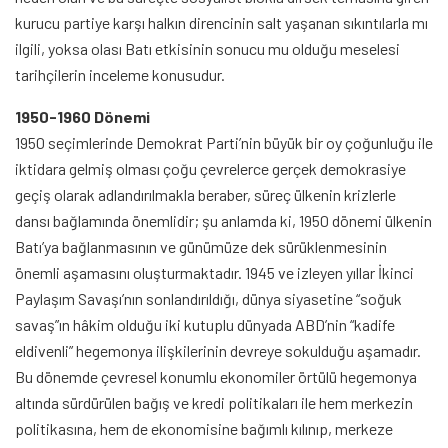
kurucu partiye karşı halkın direncinin salt yaşanan sıkıntılarla mı
ilgili, yoksa olası Batı etkisinin sonucu mu olduğu meselesi
tarihçilerin inceleme konusudur.
1950-1960 Dönemi
1950 seçimlerinde Demokrat Parti’nin büyük bir oy çoğunluğu ile
iktidara gelmiş olması çoğu çevrelerce gerçek demokrasiye
geçiş olarak adlandırılmakla beraber, süreç ülkenin krizlerle
dansı bağlamında önemlidir; şu anlamda ki, 1950 dönemi ülkenin
Batı’ya bağlanmasının ve günümüze dek sürüklenmesinin
önemli aşamasını oluşturmaktadır. 1945 ve izleyen yıllar İkinci
Paylaşım Savaşı’nın sonlandırıldığı, dünya siyasetine “soğuk
savaş”ın hâkim olduğu iki kutuplu dünyada ABD’nin “kadife
eldivenli” hegemonya ilişkilerinin devreye sokulduğu aşamadır.
Bu dönemde çevresel konumlu ekonomiler örtülü hegemonya
altında sürdürülen bağış ve kredi politikaları ile hem merkezin
politikasına, hem de ekonomisine bağımlı kılınıp, merkeze