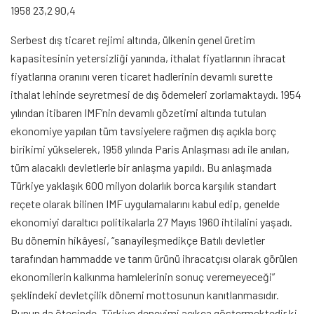
1958 23,2 90,4
Serbest dış ticaret rejimi altında, ülkenin genel üretim
kapasitesinin yetersizliği yanında, ithalat fiyatlarının ihracat
fiyatlarına oranını veren ticaret hadlerinin devamlı surette
ithalat lehinde seyretmesi de dış ödemeleri zorlamaktaydı. 1954
yılından itibaren IMF’nin devamlı gözetimi altında tutulan
ekonomiye yapılan tüm tavsiyelere rağmen dış açıkla borç
birikimi yükselerek, 1958 yılında Paris Anlaşması adı ile anılan,
tüm alacaklı devletlerle bir anlaşma yapıldı. Bu anlaşmada
Türkiye yaklaşık 600 milyon dolarlık borca karşılık standart
reçete olarak bilinen IMF uygulamalarını kabul edip, genelde
ekonomiyi daraltıcı politikalarla 27 Mayıs 1960 ihtilalini yaşadı.
Bu dönemin hikâyesi, “sanayileşmedikçe Batılı devletler
tarafından hammadde ve tarım ürünü ihracatçısı olarak görülen
ekonomilerin kalkınma hamlelerinin sonuç veremeyeceği”
şeklindeki devletçilik dönemi mottosunun kanıtlanmasıdır.
Bunun da ötesinde, Türkiye deneyimi açıkça göstermektedir ki,