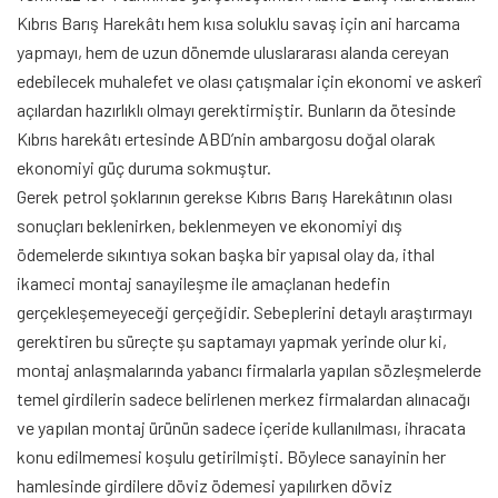
Kıbrıs Barış Harekâtı hem kısa soluklu savaş için ani harcama
yapmayı, hem de uzun dönemde uluslararası alanda cereyan
edebilecek muhalefet ve olası çatışmalar için ekonomi ve askerî
açılardan hazırlıklı olmayı gerektirmiştir. Bunların da ötesinde
Kıbrıs harekâtı ertesinde ABD’nin ambargosu doğal olarak
ekonomiyi güç duruma sokmuştur.
Gerek petrol şoklarının gerekse Kıbrıs Barış Harekâtının olası
sonuçları beklenirken, beklenmeyen ve ekonomiyi dış
ödemelerde sıkıntıya sokan başka bir yapısal olay da, ithal
ikameci montaj sanayileşme ile amaçlanan hedefin
gerçekleşemeyeceği gerçeğidir. Sebeplerini detaylı araştırmayı
gerektiren bu süreçte şu saptamayı yapmak yerinde olur ki,
montaj anlaşmalarında yabancı firmalarla yapılan sözleşmelerde
temel girdilerin sadece belirlenen merkez firmalardan alınacağı
ve yapılan montaj ürünün sadece içeride kullanılması, ihracata
konu edilmemesi koşulu getirilmişti. Böylece sanayinin her
hamlesinde girdilere döviz ödemesi yapılırken döviz