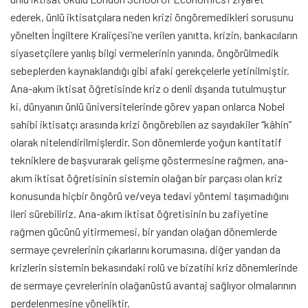
ederek, ünlü iktisatçılara neden krizi öngöremedikleri sorusunu
yönelten İngiltere Kraliçesi’ne verilen yanıtta, krizin, bankacıların
siyasetçilere yanlış bilgi vermelerinin yanında, öngörülmedik
sebeplerden kaynaklandığı gibi afaki gerekçelerle yetinilmiştir.
Ana-akım iktisat öğretisinde kriz o denli dışarıda tutulmuştur
ki, dünyanın ünlü üniversitelerinde görev yapan onlarca Nobel
sahibi iktisatçı arasında krizi öngörebilen az sayıdakiler “kâhin”
olarak nitelendirilmişlerdir. Son dönemlerde yoğun kantitatif
tekniklere de başvurarak gelişme göstermesine rağmen, ana-
akım iktisat öğretisinin sistemin olağan bir parçası olan kriz
konusunda hiçbir öngörü ve/veya tedavi yöntemi taşımadığını
ileri sürebiliriz. Ana-akım iktisat öğretisinin bu zafiyetine
rağmen gücünü yitirmemesi, bir yandan olağan dönemlerde
sermaye çevrelerinin çıkarlarını korumasına, diğer yandan da
krizlerin sistemin bekasındaki rolü ve bizatihi kriz dönemlerinde
de sermaye çevrelerinin olağanüstü avantaj sağlıyor olmalarının
perdelenmesine yöneliktir.