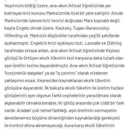
Hepimizin bildiği üzere, ana-akım iktisat öğretisinde yer
bulmayan kriz konusu Marksizm’de özel bir yere sahiptir. Ancak
Marksizm’de işlenen kriz teorisi doğrudan Marx kaynaklı değil,
başta Engels olmak üzere, Kautsky, Tugan-Baranovsky,
Hilferding vb. Marksist düşünürler tarafından çeşitli şekillerde
açıklanmıştır. Engels’in krizi açıklayıcı tezi, Lassalle ve Dühring
tarafından ortaya atılan, ana-akım iktisat öğretisinde Keynes
görüşü ile örtüşen eksik tüketim tezi karşısına daha tutarlı olan
aşırı üretim tezine dayandırılmıştır. Ana-akım iktisat öğretisinde
“konjonktür dalgaları” ya da “iş çevrimi” olarak nitelenen
yaklaşımın esası, Keynes’den kaynaklanan eksik tüketim
görüşüne dayandırılır. İlk bakışta eksik tüketim ile üretim fazlası
görüşlerinin aynı olgunun farklı cephelerinin yansıtılması olarak
algılanabilir olmakla beraber, iki görüş arasında çok ciddi bir fark
vardır. Aradaki çok temel farklılığı, aşırı üretimin sermayenin
denetlenemez büyüme dinamiğinden kaynaklandığı gerekçesi
ile kontrol altına alınamayacağı, buna karşı eksik tüketimin