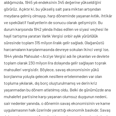
aldığımızda, 1945 yılı endeksinin 345 değerine yükseldiğini
görürüz. Açıktır ki, bu yükseliş salt para miktarı artışından
meydana gelmiş olmayıp, harp döneminde yaşanan kıtlık, ihtikâr
ve spekülatif faaliyetlerin de sonucu olarak gelişmiştir. Bu
durum karşısında 1942 yılında ihdas edilen ve siyasi veçhesi ile
hayli tartışma yaratan Varlık Vergisi onbir aylık yürürlülük
süresinde toplam 315 milyon liralık gelir sağladı. Olağanüstü
harcamaların karşılanmasında devreye sokulan ikinci vergi ise,
1944 yılında Mahsulat-ı Arziye Vergisi adı ile çıkarılan ve devlete
toplam olarak 230 milyon lira dolayında gelir sağlayan toprak
mahsulleri vergisidir. Böylece, savaş ekonomisinin yükü
borçlanma yoluyla gelecek nesillere ertelenmeden var olan
topluma yıkılarak, dış borç oluşturulmamış ve derin kriz
yaşanmadan bu dönem atlatılmış oldu. Belki de günümüzde ana
muhalefet partisine karşı yaşanan olumsuz duygunun nedeni,
sair nedenler yanında, o dönemin savaş ekonomisinin ve karne
uygulamasının halk üzerinde yarattığı ekonomik baskıdır. Savaş