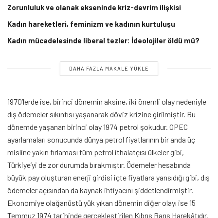
Zorunluluk ve olanak ekseninde kriz-devrim ilişkisi
Kadın hareketleri, feminizm ve kadının kurtuluşu
Kadın mücadelesinde liberal tezler: İdeolojiler öldü mü?
DAHA FAZLA MAKALE YÜKLE
1970’lerde ise, birinci dönemin aksine, iki önemli olay nedeniyle
dış ödemeler sıkıntısı yaşanarak döviz krizine girilmiştir. Bu
dönemde yaşanan birinci olay 1974 petrol şokudur. OPEC
ayarlamaları sonucunda dünya petrol fiyatlarının bir anda üç
misline yakın fırlaması tüm petrol ithalatçısı ülkeler gibi,
Türkiye’yi de zor durumda bırakmıştır. Ödemeler hesabında
büyük pay oluşturan enerji girdisi içte fiyatlara yansıdığı gibi, dış
ödemeler açısından da kaynak ihtiyacını şiddetlendirmiştir.
Ekonomiye olağanüstü yük yıkan dönemin diğer olayı ise 15
Temmuz 1974 tarihinde gerçekleştirilen Kıbrıs Barış Harekâtıdır.