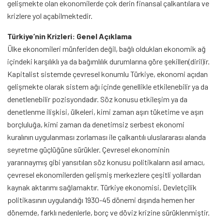
gelişmekte olan ekonomilerde çok derin finansal çalkantılara ve
krizlere yol açabilmektedir.
Türkiye’nin Krizleri: Genel Açıklama
Ülke ekonomileri münferiden değil, bağlı oldukları ekonomik ağ
içindeki karşılıklı ya da bağımlılık durumlarına göre şekillen(diril)ir.
Kapitalist sistemde çevresel konumlu Türkiye, ekonomi açıdan
gelişmekte olarak sistem ağı içinde genellikle etkilenebilir ya da
denetlenebilir pozisyondadır. Söz konusu etkileşim ya da
denetlenme ilişkisi, ülkeleri, kimi zaman aşırı tüketime ve aşırı
borçluluğa, kimi zaman da denetimsiz serbest ekonomi
kuralının uygulanması zorlaması ile çalkantılı uluslararası alanda
seyretme güçlüğüne sürükler. Çevresel ekonominin
yararınaymış gibi yansıtılan söz konusu politikaların asıl amacı,
çevresel ekonomilerden gelişmiş merkezlere çeşitli yollardan
kaynak aktarımı sağlamaktır. Türkiye ekonomisi, Devletçilik
politikasının uygulandığı 1930-45 dönemi dışında hemen her
dönemde, farklı nedenlerle, borç ve döviz krizine sürüklenmiştir.