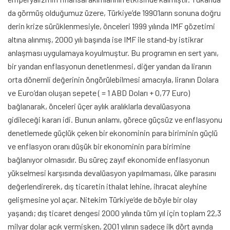
da görmüş olduğumuz üzere, Türkiye’de 1990’ların sonuna doğru
derin krize sürüklenmesiyle, önceleri 1999 yılında IMF gözetimi
altına alınmış, 2000 yılı başında ise IMF ile stand-by istikrar
anlaşması uygulamaya koyulmuştur. Bu programın en sert yanı,
bir yandan enflasyonun denetlenmesi, diğer yandan da liranın
orta dönemli değerinin öngörülebilmesi amacıyla, liranın Dolara
ve Euro’dan oluşan sepete ( = 1 ABD Doları + 0,77 Euro)
bağlanarak, önceleri üçer aylık aralıklarla devalüasyona
gidileceği kararı idi. Bunun anlamı, görece güçsüz ve enflasyonu
denetlemede güçlük çeken bir ekonominin para biriminin güçlü
ve enflasyon oranı düşük bir ekonominin para birimine
bağlanıyor olmasıdır. Bu süreç zayıf ekonomide enflasyonun
yükselmesi karşısında devalüasyon yapılmaması, ülke parasını
değerlendirerek, dış ticaretin ithalat lehine, ihracat aleyhine
gelişmesine yol açar. Nitekim Türkiye’de de böyle bir olay
yaşandı; dış ticaret dengesi 2000 yılında tüm yıl için toplam 22,3
milyar dolar açık vermişken, 2001 yılının sadece ilk dört ayında