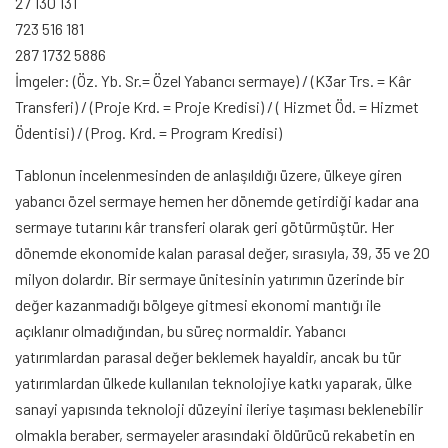
27 130 131
723 516 181
287 1732 5886
İmgeler: (Öz. Yb. Sr.= Özel Yabancı sermaye) / (K3ar Trs. = Kâr
Transferi) / (Proje Krd. = Proje Kredisi) / ( Hizmet Öd. = Hizmet
Ödentisi) / (Prog. Krd. = Program Kredisi)
Tablonun incelenmesinden de anlaşıldığı üzere, ülkeye giren
yabancı özel sermaye hemen her dönemde getirdiği kadar ana
sermaye tutarını kâr transferi olarak geri götürmüştür. Her
dönemde ekonomide kalan parasal değer, sırasıyla, 39, 35 ve 20
milyon dolardır. Bir sermaye ünitesinin yatırımın üzerinde bir
değer kazanmadığı bölgeye gitmesi ekonomi mantığı ile
açıklanır olmadığından, bu süreç normaldir. Yabancı
yatırımlardan parasal değer beklemek hayaldir, ancak bu tür
yatırımlardan ülkede kullanılan teknolojiye katkı yaparak, ülke
sanayi yapısında teknoloji düzeyini ileriye taşıması beklenebilir
olmakla beraber, sermayeler arasındaki öldürücü rekabetin en