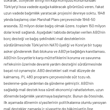
sokarak, Sovyetler Birliği’nin kapı komşusu konumundaki
Türkiye’yi kısa vadede ayağa kaldıracak görüntüsü veren, fakat
uzun vadede bağımlılık yaratacak projesini devreye soktu. 1948
yılında başlamış olan Marshall Planı çerçevesinde 1946-50
arasında, 32 milyon doları bağış olmak üzere, toplam 150 milyon
dolar kredi sağlandı. Aşağıdaki tabloda detayları verilen ABD’nin
borç desteği ve bağış şeklindeki mali desteklerinin
sürdürülmesinde Türkiye’nin NATO üyeliği ve Kore’ye bir tugay
asker göndererek Batı blokuna ve ABD’ye bağlılığını kanıtlaması,
ABD’nin Sovyetler’e karşı müttefiklerini koruma ve savunma
refleksinin üzerinde devamlı yardım desteğini sürdürmesinde
başat rol oynamıştır. ABD destekleri salt mali düzeyde de
kalmamış, PL 480 programı çerçevesinde süt tozu vb.
beslenme-gıda yardımları da gündeme gelmiştir. ABD’nin
sağladığı mali destek kısa süreli ekonomiyi rahatlatırken, uzun
dönemde bağımlılık yaratmaya başlamıştır. Bunun da ötesinde,
ilk aşamada dönemin siyasilerinin politikalarına olumlu yansıyan
mali destekler zamanla iç siyasette dış hâkimiyetin öne