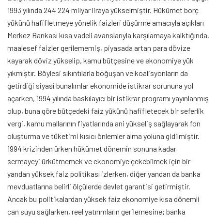
1993 yılında 244 224 milyar liraya yükselmiştir. Hükümet borç
yükünü hafifletmeye yönelik faizleri düşürme amacıyla açıkları
Merkez Bankası kısa vadeli avanslarıyla karşılamaya kalktığında,
maalesef faizler gerilememiş, piyasada artan para dövize
kayarak döviz yükselip, kamu bütçesine ve ekonomiye yük
yıkmıştır. Böylesi sıkıntılarla boğuşan ve koalisyonların da
getirdiği siyasi bunalımlar ekonomide istikrar sorununa yol
açarken, 1994 yılında baskılayıcı bir istikrar programı yayınlanmış
olup, buna göre bütçedeki faiz yükünü hafifletecek bir seferlik
vergi, kamu mallarının fiyatlarında ani yükseliş sağlayarak fon
oluşturma ve tüketimi kısıcı önlemler alma yoluna gidilmiştir.
1994 krizinden ürken hükümet dönemin sonuna kadar
sermayeyi ürkütmemek ve ekonomiye çekebilmek için bir
yandan yüksek faiz politikası izlerken, diğer yandan da banka
mevduatlarına belirli ölçülerde devlet garantisi getirmiştir.
Ancak bu politikalardan yüksek faiz ekonomiye kısa dönemli
can suyu sağlarken, reel yatırımların gerilemesine; banka