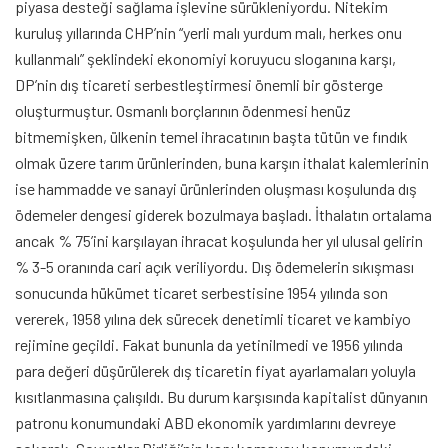
piyasa desteği sağlama işlevine sürükleniyordu. Nitekim
kuruluş yıllarında CHP’nin “yerli malı yurdum malı, herkes onu
kullanmalı” şeklindeki ekonomiyi koruyucu sloganına karşı,
DP’nin dış ticareti serbestleştirmesi önemli bir gösterge
oluşturmuştur. Osmanlı borçlarının ödenmesi henüz
bitmemişken, ülkenin temel ihracatının başta tütün ve fındık
olmak üzere tarım ürünlerinden, buna karşın ithalat kalemlerinin
ise hammadde ve sanayi ürünlerinden oluşması koşulunda dış
ödemeler dengesi giderek bozulmaya başladı. İthalatın ortalama
ancak % 75’ini karşılayan ihracat koşulunda her yıl ulusal gelirin
% 3-5 oranında cari açık veriliyordu. Dış ödemelerin sıkışması
sonucunda hükümet ticaret serbestisine 1954 yılında son
vererek, 1958 yılına dek sürecek denetimli ticaret ve kambiyo
rejimine geçildi. Fakat bununla da yetinilmedi ve 1956 yılında
para değeri düşürülerek dış ticaretin fiyat ayarlamaları yoluyla
kısıtlanmasına çalışıldı. Bu durum karşısında kapitalist dünyanın
patronu konumundaki ABD ekonomik yardımlarını devreye