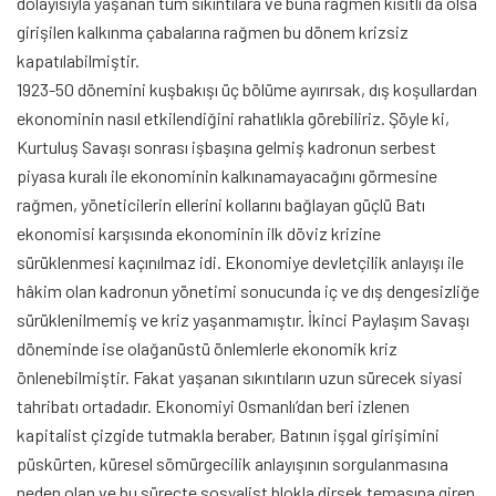
dolayısıyla yaşanan tüm sıkıntılara ve buna rağmen kısıtlı da olsa
girişilen kalkınma çabalarına rağmen bu dönem krizsiz
kapatılabilmiştir.
1923-50 dönemini kuşbakışı üç bölüme ayırırsak, dış koşullardan
ekonominin nasıl etkilendiğini rahatlıkla görebiliriz. Şöyle ki,
Kurtuluş Savaşı sonrası işbaşına gelmiş kadronun serbest
piyasa kuralı ile ekonominin kalkınamayacağını görmesine
rağmen, yöneticilerin ellerini kollarını bağlayan güçlü Batı
ekonomisi karşısında ekonominin ilk döviz krizine
sürüklenmesi kaçınılmaz idi. Ekonomiye devletçilik anlayışı ile
hâkim olan kadronun yönetimi sonucunda iç ve dış dengesizliğe
sürüklenilmemiş ve kriz yaşanmamıştır. İkinci Paylaşım Savaşı
döneminde ise olağanüstü önlemlerle ekonomik kriz
önlenebilmiştir. Fakat yaşanan sıkıntıların uzun sürecek siyasi
tahribatı ortadadır. Ekonomiyi Osmanlı’dan beri izlenen
kapitalist çizgide tutmakla beraber, Batının işgal girişimini
püskürten, küresel sömürgecilik anlayışının sorgulanmasına
neden olan ve bu süreçte sosyalist blokla dirsek temasına giren