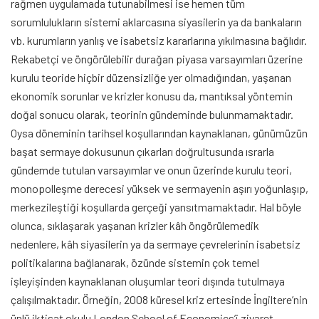
rağmen uygulamada tutunabilmesi ise hemen tüm
sorumlulukların sistemi aklarcasına siyasilerin ya da bankaların
vb. kurumların yanlış ve isabetsiz kararlarına yıkılmasına bağlıdır.
Rekabetçi ve öngörülebilir durağan piyasa varsayımları üzerine
kurulu teoride hiçbir düzensizliğe yer olmadığından, yaşanan
ekonomik sorunlar ve krizler konusu da, mantıksal yöntemin
doğal sonucu olarak, teorinin gündeminde bulunmamaktadır.
Oysa döneminin tarihsel koşullarından kaynaklanan, günümüzün
başat sermaye dokusunun çıkarları doğrultusunda ısrarla
gündemde tutulan varsayımlar ve onun üzerinde kurulu teori,
monopolleşme derecesi yüksek ve sermayenin aşırı yoğunlaşıp,
merkezileştiği koşullarda gerçeği yansıtmamaktadır. Hal böyle
olunca, sıklaşarak yaşanan krizler kâh öngörülemedik
nedenlere, kâh siyasilerin ya da sermaye çevrelerinin isabetsiz
politikalarına bağlanarak, özünde sistemin çok temel
işleyişinden kaynaklanan oluşumlar teori dışında tutulmaya
çalışılmaktadır. Örneğin, 2008 küresel kriz ertesinde İngiltere’nin
ünlü iktisat okulu London School of Economics’i ziyaret