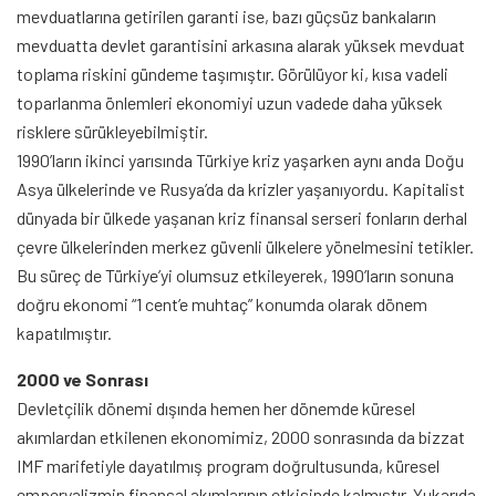
mevduatlarına getirilen garanti ise, bazı güçsüz bankaların
mevduatta devlet garantisini arkasına alarak yüksek mevduat
toplama riskini gündeme taşımıştır. Görülüyor ki, kısa vadeli
toparlanma önlemleri ekonomiyi uzun vadede daha yüksek
risklere sürükleyebilmiştir.
1990’ların ikinci yarısında Türkiye kriz yaşarken aynı anda Doğu
Asya ülkelerinde ve Rusya’da da krizler yaşanıyordu. Kapitalist
dünyada bir ülkede yaşanan kriz finansal serseri fonların derhal
çevre ülkelerinden merkez güvenli ülkelere yönelmesini tetikler.
Bu süreç de Türkiye’yi olumsuz etkileyerek, 1990’ların sonuna
doğru ekonomi “1 cent’e muhtaç” konumda olarak dönem
kapatılmıştır.
2000 ve Sonrası
Devletçilik dönemi dışında hemen her dönemde küresel
akımlardan etkilenen ekonomimiz, 2000 sonrasında da bizzat
IMF marifetiyle dayatılmış program doğrultusunda, küresel
emperyalizmin finansal akımlarının etkisinde kalmıştır. Yukarıda