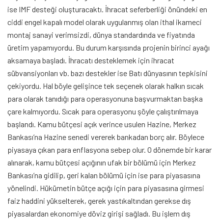
ise IMF desteği oluşturacaktı. İhracat seferberliği önündeki en
ciddi engel kapalı model olarak uygulanmış olan ithal ikameci
montaj sanayi verimsizdi, dünya standardında ve fiyatında
üretim yapamıyordu. Bu durum karşısında projenin birinci ayağı
aksamaya başladı. İhracatı desteklemek için ihracat
sübvansiyonları vb. bazı destekler ise Batı dünyasının tepkisini
çekiyordu. Hal böyle gelişince tek seçenek olarak halkın sıcak
para olarak tanıdığı para operasyonuna başvurmaktan başka
çare kalmıyordu. Sıcak para operasyonu şöyle çalıştırılmaya
başlandı. Kamu bütçesi açık verince usulen Hazine, Merkez
Bankası’na Hazine senedi vererek bankadan borç alır. Böylece
piyasaya çıkan para enflasyona sebep olur. O dönemde bir karar
alınarak, kamu bütçesi açığının ufak bir bölümü için Merkez
Bankası’na gidilip, geri kalan bölümü için ise para piyasasına
yönelindi. Hükümetin bütçe açığı için para piyasasına girmesi
faiz haddini yükselterek, gerek yastıkaltından gerekse dış
piyasalardan ekonomiye döviz girişi sağladı. Bu işlem dış