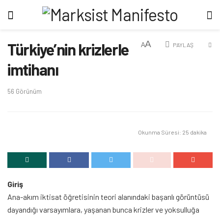
A
Türkiye’nin krizlerle
A
PAYLAŞ
imtihanı
56
Görünüm
Okunma Süresi: 25 dakika
Giriş
Ana-akım iktisat öğretisinin teori alanındaki başarılı görüntüsü
dayandığı varsayımlara, yaşanan bunca krizler ve yoksulluğa