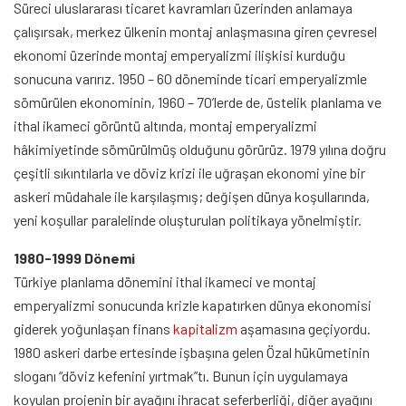
Süreci uluslararası ticaret kavramları üzerinden anlamaya
çalışırsak, merkez ülkenin montaj anlaşmasına giren çevresel
ekonomi üzerinde montaj emperyalizmi ilişkisi kurduğu
sonucuna varırız. 1950 – 60 döneminde ticari emperyalizmle
sömürülen ekonominin, 1960 – 70’lerde de, üstelik planlama ve
ithal ikameci görüntü altında, montaj emperyalizmi
hâkimiyetinde sömürülmüş olduğunu görürüz. 1979 yılına doğru
çeşitli sıkıntılarla ve döviz krizi ile uğraşan ekonomi yine bir
askeri müdahale ile karşılaşmış; değişen dünya koşullarında,
yeni koşullar paralelinde oluşturulan politikaya yönelmiştir.
1980-1999 Dönemi
Türkiye planlama dönemini ithal ikameci ve montaj
emperyalizmi sonucunda krizle kapatırken dünya ekonomisi
giderek yoğunlaşan finans
kapitalizm
aşamasına geçiyordu.
1980 askeri darbe ertesinde işbaşına gelen Özal hükümetinin
sloganı “döviz kefenini yırtmak”tı. Bunun için uygulamaya
koyulan projenin bir ayağını ihracat seferberliği, diğer ayağını