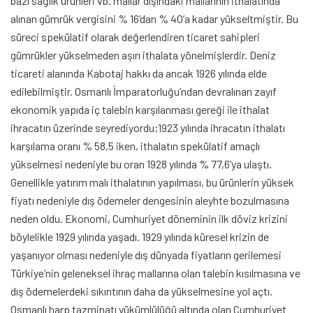
bazı sağlık ürünleri vb. mallar dışındaki mallarının ithalatında
alınan gümrük vergisini % 16’dan % 40’a kadar yükseltmiştir. Bu
süreci spekülatif olarak değerlendiren ticaret sahipleri
gümrükler yükselmeden aşırı ithalata yönelmişlerdir. Deniz
ticareti alanında Kabotaj hakkı da ancak 1926 yılında elde
edilebilmiştir. Osmanlı İmparatorluğu’ndan devralınan zayıf
ekonomik yapıda iç talebin karşılanması gereği ile ithalat
ihracatın üzerinde seyrediyordu;1923 yılında ihracatın ithalatı
karşılama oranı % 58,5 iken, ithalatın spekülatif amaçlı
yükselmesi nedeniyle bu oran 1928 yılında % 77,6’ya ulaştı.
Genellikle yatırım malı ithalatının yapılması, bu ürünlerin yüksek
fiyatı nedeniyle dış ödemeler dengesinin aleyhte bozulmasına
neden oldu. Ekonomi, Cumhuriyet döneminin ilk döviz krizini
böylelikle 1929 yılında yaşadı. 1929 yılında küresel krizin de
yaşanıyor olması nedeniyle dış dünyada fiyatların gerilemesi
Türkiye’nin geleneksel ihraç mallarına olan talebin kısılmasına ve
dış ödemelerdeki sıkıntının daha da yükselmesine yol açtı.
Osmanlı harp tazminatı yükümlülüğü altında olan Cumhuriyet