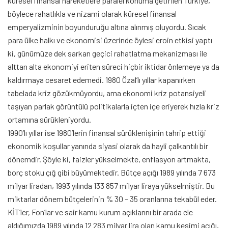
küresel finansal hareketlere paralel konuma getirilen Türkiye,
böylece rahatlıkla ve nizami olarak küresel finansal
emperyalizminin boyunduruğu altına alınmış oluyordu. Sıcak
para ülke halkı ve ekonomisi üzerinde öylesi eroin etkisi yaptı
ki, günümüze dek sarkan geçici rahatlatma mekanizması ile
alttan alta ekonomiyi eriten süreci hiçbir iktidar önlemeye ya da
kaldırmaya cesaret edemedi. 1980 Özal’lı yıllar kapanırken
tabelada kriz gözükmüyordu, ama ekonomi kriz potansiyeli
taşıyan parlak görüntülü politikalarla içten içe eriyerek hızla kriz
ortamına sürükleniyordu.
1990’lı yıllar ise 1980’lerin finansal sürüklenişinin tahrip ettiği
ekonomik koşullar yanında siyasi olarak da hayli çalkantılı bir
dönemdir. Şöyle ki, faizler yükselmekte, enflasyon artmakta,
borç stoku çığ gibi büyümektedir. Bütçe açığı 1989 yılında 7 673
milyar liradan, 1993 yılında 133 857 milyar liraya yükselmiştir. Bu
miktarlar dönem bütçelerinin % 30 – 35 oranlarına tekabül eder.
KİT’ler, Fon’lar ve sair kamu kurum açıklarını bir arada ele
aldığımızda 1989 yılında 12 283 milyar lira olan kamu kesimi açığı,