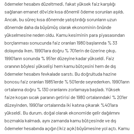
ödemeler hesabını düzeltmedi, fakat yüksek faiz karşılığı
sağlanan emanet dövizle kısa dönemli ödeme sorunları aşıldı.
Ancak, bu süreç kısa dönemde yatıştırdığı sorunların uzun
dönemde daha da büyümüş olarak ekonominin önünde
yükselmesine neden oldu. Kamu kesiminin para piyasasından
borçlanması sonucunda faiz oranları 1980 başlarında % 33
dolayında iken, 1990’lara doğru % 70’lerin de üzerine çıkıp,
1990’ların sonunda % 95’ler düzeyine kadar yükseldi. Faiz
oranının böylesi yükselişi hem kamu bütçesini hem de dış
ödemeler hesabını fevkalade sarstı. Bu doğrultuda hazine
bonosu faiz oranları 1985’lerde % 50’lerde seyrederken, 1990’ların
ortalarına doğru % 130 oranlarını zorlamaya başladı. Yüksek
faize koşan sıcak paranın getirisi de 1980 ortalarındaki % 20’ler
düzeyinden, 1990’lar ortalarında iki katına çıkarak %40’lara
yükseldi. Bu durum, doğal olarak ekonomide gelir dağılımını
bozmakla kalmadı, aynı zamanda kamu bütçesinde ve dış
ödemeler hesabında açığın (ikiz açık) büyümesine yol açtı. Kamu