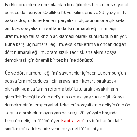
Farklı dönemlerde öne çıkarılan bu eğilimler, birden çok siyasal
sonucu da içeriyor. Özellikle 19. yüzyılın sonu ve 20. yüzyılın ilk
başına doğru dönerken emperyalizm olgusunun öne çıkışıyla
birlikte, sosyalizmin saflarında iki numaralı eğilimin, aşırı
üretim, kapitalist krizin açıklaması olarak sunulduğu biliniyor.
Buna karşı üç numaralı eğilim, eksik tüketim ve ondan doğan
dört numaralı eğilim, orantısızlık teorisi, ana akım sosyal
demokrasi için önemli bir tez haline dönüştü.
Üç ve dört numaralı eğilimi savunanlar içinden Luxemburg’un
sosyalizm mücadelesi için arayışını bir kenara bırakacak
olursak, kapitalizmin reforma tabi tutularak aksaklıkların
giderilebileceği tezinin gelişmiş olması şaşırtıcı değil. Sosyal
demokrasinin, emperyalist tekelleri sosyalizmin gelişiminin ön
koşulu olarak olumlayan yanına karşı, 20. yüzyılın başında
Lenin’in geliştirdiği “çürüyen
kapitalizm
” tezinin bugün dahi
sınıflar mücadelesinde kendine yer ettiği biliniyor.