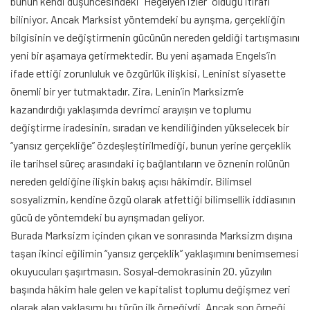
bunun kendi düşüncesindeki “Hegelyen izler” olduğu itirafı
biliniyor. Ancak Marksist yöntemdeki bu ayrışma, gerçekliğin
bilgisinin ve değiştirmenin gücünün nereden geldiği tartışmasını
yeni bir aşamaya getirmektedir. Bu yeni aşamada Engels’in
ifade ettiği zorunluluk ve özgürlük ilişkisi, Leninist siyasette
önemli bir yer tutmaktadır. Zira, Lenin’in Marksizm’e
kazandırdığı yaklaşımda devrimci arayışın ve toplumu
değiştirme iradesinin, sıradan ve kendiliğinden yükselecek bir
“yansız gerçekliğe” özdeşleştirilmediği, bunun yerine gerçeklik
ile tarihsel süreç arasındaki iç bağlantıların ve öznenin rolünün
nereden geldiğine ilişkin bakış açısı hâkimdir. Bilimsel
sosyalizmin, kendine özgü olarak atfettiği bilimsellik iddiasının
gücü de yöntemdeki bu ayrışmadan geliyor.
Burada Marksizm içinden çıkan ve sonrasında Marksizm dışına
taşan ikinci eğilimin “yansız gerçeklik” yaklaşımını benimsemesi
okuyucuları şaşırtmasın. Sosyal-demokrasinin 20. yüzyılın
başında hâkim hale gelen ve kapitalist toplumu değişmez veri
olarak alan yaklaşımı bu türün ilk örneğiydi. Ancak son örneği