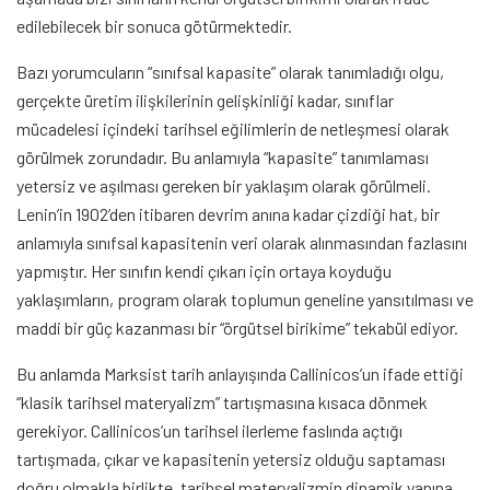
edilebilecek bir sonuca götürmektedir.
Bazı yorumcuların “sınıfsal kapasite” olarak tanımladığı olgu,
gerçekte üretim ilişkilerinin gelişkinliği kadar, sınıflar
mücadelesi içindeki tarihsel eğilimlerin de netleşmesi olarak
görülmek zorundadır. Bu anlamıyla “kapasite” tanımlaması
yetersiz ve aşılması gereken bir yaklaşım olarak görülmeli.
Lenin’in 1902’den itibaren devrim anına kadar çizdiği hat, bir
anlamıyla sınıfsal kapasitenin veri olarak alınmasından fazlasını
yapmıştır. Her sınıfın kendi çıkarı için ortaya koyduğu
yaklaşımların, program olarak toplumun geneline yansıtılması ve
maddi bir güç kazanması bir “örgütsel birikime” tekabül ediyor.
Bu anlamda Marksist tarih anlayışında Callinicos’un ifade ettiği
“klasik tarihsel materyalizm” tartışmasına kısaca dönmek
gerekiyor. Callinicos’un tarihsel ilerleme faslında açtığı
tartışmada, çıkar ve kapasitenin yetersiz olduğu saptaması
doğru olmakla birlikte, tarihsel materyalizmin dinamik yanına