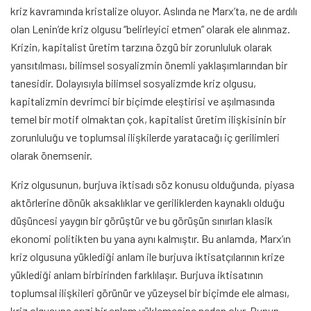
kriz kavramında kristalize oluyor. Aslında ne Marx’ta, ne de ardılı
olan Lenin’de kriz olgusu “belirleyici etmen” olarak ele alınmaz.
Krizin, kapitalist üretim tarzına özgü bir zorunluluk olarak
yansıtılması, bilimsel sosyalizmin önemli yaklaşımlarından bir
tanesidir. Dolayısıyla bilimsel sosyalizmde kriz olgusu,
kapitalizmin devrimci bir biçimde eleştirisi ve aşılmasında
temel bir motif olmaktan çok, kapitalist üretim ilişkisinin bir
zorunluluğu ve toplumsal ilişkilerde yaratacağı iç gerilimleri
olarak önemsenir.
Kriz olgusunun, burjuva iktisadı söz konusu olduğunda, piyasa
aktörlerine dönük aksaklıklar ve geriliklerden kaynaklı olduğu
düşüncesi yaygın bir görüştür ve bu görüşün sınırları klasik
ekonomi politikten bu yana aynı kalmıştır. Bu anlamda, Marx’ın
kriz olgusuna yüklediği anlam ile burjuva iktisatçılarının krize
yüklediği anlam birbirinden farklılaşır. Burjuva iktisatının
toplumsal ilişkileri görünür ve yüzeysel bir biçimde ele alması,
kriz olgusuna arızi bir anlam yüklemesine neden olur. Bunun