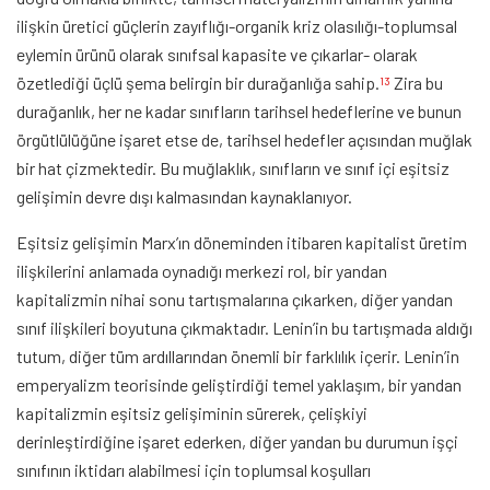
ilişkin üretici güçlerin zayıflığı-organik kriz olasılığı-toplumsal
eylemin ürünü olarak sınıfsal kapasite ve çıkarlar- olarak
özetlediği üçlü şema belirgin bir durağanlığa sahip.
Zira bu
13
durağanlık, her ne kadar sınıfların tarihsel hedeflerine ve bunun
örgütlülüğüne işaret etse de, tarihsel hedefler açısından muğlak
bir hat çizmektedir. Bu muğlaklık, sınıfların ve sınıf içi eşitsiz
gelişimin devre dışı kalmasından kaynaklanıyor.
Eşitsiz gelişimin Marx’ın döneminden itibaren kapitalist üretim
ilişkilerini anlamada oynadığı merkezi rol, bir yandan
kapitalizmin nihai sonu tartışmalarına çıkarken, diğer yandan
sınıf ilişkileri boyutuna çıkmaktadır. Lenin’in bu tartışmada aldığı
tutum, diğer tüm ardıllarından önemli bir farklılık içerir. Lenin’in
emperyalizm teorisinde geliştirdiği temel yaklaşım, bir yandan
kapitalizmin eşitsiz gelişiminin sürerek, çelişkiyi
derinleştirdiğine işaret ederken, diğer yandan bu durumun işçi
sınıfının iktidarı alabilmesi için toplumsal koşulları