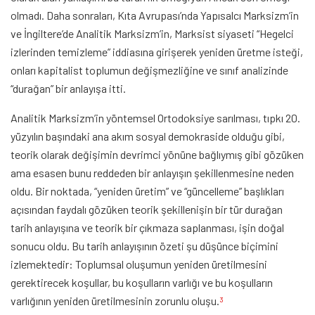
olmadı. Daha sonraları, Kıta Avrupası’nda Yapısalcı Marksizm’in
ve İngiltere’de Analitik Marksizm’in, Marksist siyaseti “Hegelci
izlerinden temizleme” iddiasına girişerek yeniden üretme isteği,
onları kapitalist toplumun değişmezliğine ve sınıf analizinde
“durağan” bir anlayışa itti.
Analitik Marksizm’in yöntemsel Ortodoksiye sarılması, tıpkı 20.
yüzyılın başındaki ana akım sosyal demokraside olduğu gibi,
teorik olarak değişimin devrimci yönüne bağlıymış gibi gözüken
ama esasen bunu reddeden bir anlayışın şekillenmesine neden
oldu. Bir noktada, “yeniden üretim” ve “güncelleme” başlıkları
açısından faydalı gözüken teorik şekillenişin bir tür durağan
tarih anlayışına ve teorik bir çıkmaza saplanması, işin doğal
sonucu oldu. Bu tarih anlayışının özeti şu düşünce biçimini
izlemektedir: Toplumsal oluşumun yeniden üretilmesini
gerektirecek koşullar, bu koşulların varlığı ve bu koşulların
varlığının yeniden üretilmesinin zorunlu oluşu.
3