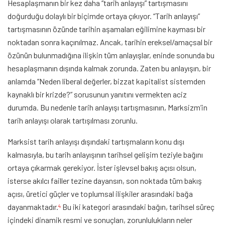
Hesaplaşmanın bir kez daha “tarih anlayışı” tartışmasını
doğurduğu dolaylı bir biçimde ortaya çıkıyor. “Tarih anlayışı”
tartışmasının özünde tarihin aşamaları eğilimine kayması bir
noktadan sonra kaçınılmaz. Ancak, tarihin ereksel/amaçsal bir
özünün bulunmadığına ilişkin tüm anlayışlar, eninde sonunda bu
hesaplaşmanın dışında kalmak zorunda. Zaten bu anlayışın, bir
anlamda “Neden liberal değerler, bizzat kapitalist sistemden
kaynaklı bir krizde?” sorusunun yanıtını vermekten aciz
durumda. Bu nedenle tarih anlayışı tartışmasının, Marksizm’in
tarih anlayışı olarak tartışılması zorunlu.
Marksist tarih anlayışı dışındaki tartışmaların konu dışı
kalmasıyla, bu tarih anlayışının tarihsel gelişim teziyle bağını
ortaya çıkarmak gerekiyor. İster işlevsel bakış açısı olsun,
isterse akılcı failler tezine dayansın, son noktada tüm bakış
açısı, üretici güçler ve toplumsal ilişkiler arasındaki bağa
dayanmaktadır.
Bu iki kategori arasındaki bağın, tarihsel süreç
4
içindeki dinamik resmi ve sonuçları, zorunlulukların neler