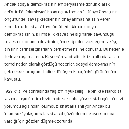
Ancak sosyal demokrasinin emperyalizme dönük olarak
geliştirdiği “olumlayıcı” bakış açısı, tam da 1. Dünya Savaşı’nın
öngününde “savaş kredilerinin onaylanmasına” izin veren
zincirleme bir siyasi tavrı örgütledi. Alman sosyal
demokrasisinin, bilimsellik kisvesine sığınarak savunduğu
tezler, en sonunda devrimin güncelliğinden vazgeçme ve işçi
sınıfının tarihsel çıkarlarını terk etme haline dönüştü. Bu nedenle
ilerleyen aşamalarda, Keynes’in kapitalist krizin altında yatan
temel neden olarak gördüğü nedenler, sosyal demokrasinin
geleneksel programı haline dönüşerek bugünkü görünümüne
kavuştu.
1929 krizi ve sonrasında faşizmin yükselişi ile birlikte Marksist
yazında aşırı üretim tezinin bir kez daha yükselişi, bugün bir dizi
yorumcu açısından “olumsuz” sıfatlarla anılıyor. Ancak bu
“olumsuz” yakıştırmalar, siyasal çözümlemede aynı sonuca
vardığı için gözden düşmek zorunda.