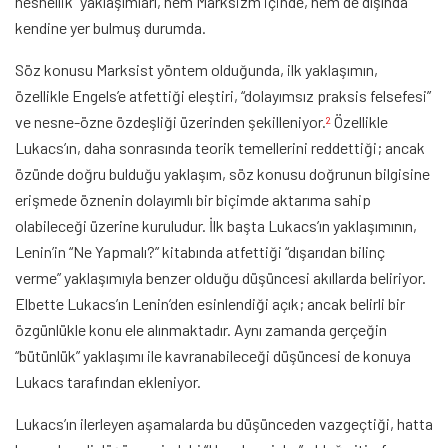
nesnellik” yaklaşımları, hem Marksizm içinde, hem de dışında
kendine yer bulmuş durumda.
Söz konusu Marksist yöntem olduğunda, ilk yaklaşımın,
özellikle Engels’e atfettiği eleştiri, “dolayımsız praksis felsefesi”
ve nesne-özne özdeşliği üzerinden şekilleniyor.
Özellikle
2
Lukacs’ın, daha sonrasında teorik temellerini reddettiği; ancak
özünde doğru bulduğu yaklaşım, söz konusu doğrunun bilgisine
erişmede öznenin dolayımlı bir biçimde aktarıma sahip
olabileceği üzerine kuruludur. İlk başta Lukacs’ın yaklaşımının,
Lenin’in “Ne Yapmalı?” kitabında atfettiği “dışarıdan bilinç
verme” yaklaşımıyla benzer olduğu düşüncesi akıllarda beliriyor.
Elbette Lukacs’ın Lenin’den esinlendiği açık; ancak belirli bir
özgünlükle konu ele alınmaktadır. Aynı zamanda gerçeğin
“bütünlük” yaklaşımı ile kavranabileceği düşüncesi de konuya
Lukacs tarafından ekleniyor.
Lukacs’ın ilerleyen aşamalarda bu düşünceden vazgeçtiği, hatta