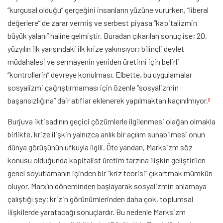
“kurgusal olduğu” gerçeğini insanların yüzüne vururken, “liberal
değerlere” de zarar vermiş ve serbest piyasa “kapitalizmin
büyük yalanı” haline gelmiştir. Buradan çıkarılan sonuç ise; 20.
yüzyılın ilk yarısındaki ilk krize yakınsıyor; bilinçli devlet
müdahalesi ve sermayenin yeniden üretimi için belirli
“kontrollerin” devreye konulması. Elbette, bu uygulamalar
sosyalizmi çağrıştırmaması için özenle “sosyalizmin
başarısızlığına” dair atıflar eklenerek yapılmaktan kaçınılmıyor.
8
Burjuva iktisadının geçici çözümlerle ilgilenmesi olağan olmakla
birlikte, krize ilişkin yalnızca anlık bir açılım sunabilmesi onun
dünya görüşünün ufkuyla ilgili. Öte yandan, Marksizm söz
konusu olduğunda kapitalist üretim tarzına ilişkin geliştirilen
genel soyutlamanın içinden bir “kriz teorisi” çıkartmak mümkün
oluyor. Marx’ın döneminden başlayarak sosyalizmin anlamaya
çalıştığı şey; krizin görünümlerinden daha çok, toplumsal
ilişkilerde yaratacağı sonuçlardır. Bu nedenle Marksizm