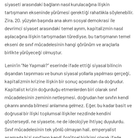
siyaseti arasındaki bağların nasıl kurulacağına ilişkin
tartışmanın ekseninde yürümesi gerektiği rahatlıkla söylenebilir.
Zira, 20. yüzyılın başında ana akım sosyal demokrasi ile
devrimci siyaset arasındaki temel ayrım, kapitalizmin nasıl
aşılacağına ilişkin tartışmadan türediyse, bu tartışmanın temel
ekseni de sınıf mücadelesinin hangi görünüm ve araçlarla
birlikte yürüyeceği olmuştur.
Lenin’in “Ne Yapmalı?” eserinde ifade ettiği siyasal bilincin
dışarıdan taşınması ve bunun siyasal yollarla yapılması gerçeği,
kapitalizmin krizine ilişkin bir sonuç açısından da doğrudur.
Kapitalist krizin doğurduğu etmenlerden biri olarak sınıf
mücadelesinin zeminin netleşmesi, doğrudan her sınıfın kendi
çıkarını anında bilmesi anlamına gelmez. Eğer, bu kadar basit ve
doğrusal bir ilişki toplumsal ilişkiler nezdinde kendini
gösterseydi, ne siyasete, ne de ideolojiye ihtiyaç duyulurdu.
Sınıf mücadelesinin tek yönlü olmayan hali, emperyalist
aşamada bizi sınıfların kendi örgütsel birikimi olarak ifade