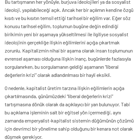
Bu tartışmanın her yönüyle, burjuva ideolojileri ya da sosyalist
ideoloji, yapılabileceği açık. Ancak her bir açılımın kendine özgü
kısıtı ve bu kısıtın temsil ettiği tarihsel bir eğilim var. Eğer söz
konusu tarihsel eğilim, toplumun bugüne değin edindiği
birikimin yeni bir aşamaya yükseltilmesi ile ilgiliyse sosyalist
ideolojinin gerçekliğe ilişkin eğilimlerini açığa çıkartmak
zorunlu. Kapitalizmin nihai bir aşama olarak insan toplumunun
evrensel aşaması olduğuna ilişkin inanç, bugünlerde fazlasıyla
sorgulanırken, bu sorgulamanın geldiği aşamanın “liberal
değerlerin krizi” olarak adlandırılması bir hayli eksikli.
O nedenle, kapitalist üretim tarzına ilişkin eğilimlerin açığa
çıkartılmasında, günümüzdeki “liberal değerlerin krizi”
tartışmasına dönük olarak da açıklayıcı bir yan bulunuyor. Tabi
bu açıklama işleminin salt bir eğitsel yön içermediği, aynı
zamanda emperyalist-kapitalist sistemin düğümünün çözümü
için devrimci bir yönelime sahip olduğunu bir kenara not olarak
düşmek gerekiyor.