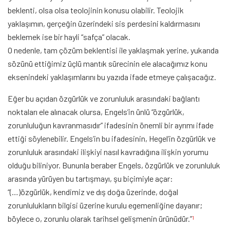
beklenti, olsa olsa teolojinin konusu olabilir. Teolojik
yaklaşımın, gerçeğin üzerindeki sis perdesini kaldırmasını
beklemek ise bir hayli “safça” olacak.
O nedenle, tam çözüm beklentisi ile yaklaşmak yerine, yukarıda
sözünü ettiğimiz üçlü mantık sürecinin ele alacağımız konu
eksenindeki yaklaşımlarını bu yazıda ifade etmeye çalışacağız.
Eğer bu açıdan özgürlük ve zorunluluk arasındaki bağlantı
noktaları ele alınacak olursa, Engels’in ünlü “özgürlük,
zorunluluğun kavranmasıdır” ifadesinin önemli bir ayrımı ifade
ettiği söylenebilir. Engels’in bu ifadesinin, Hegel’in özgürlük ve
zorunluluk arasındaki ilişkiyi nasıl kavradığına ilişkin yorumu
olduğu biliniyor. Bununla beraber Engels, özgürlük ve zorunluluk
arasında yürüyen bu tartışmayı, şu biçimiyle açar:
“(…)özgürlük, kendimiz ve dış doğa üzerinde, doğal
zorunlulukların bilgisi üzerine kurulu egemenliğine dayanır;
böylece o, zorunlu olarak tarihsel gelişmenin ürünüdür.”
1