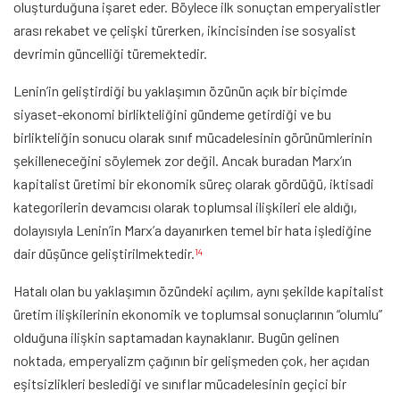
oluşturduğuna işaret eder. Böylece ilk sonuçtan emperyalistler
arası rekabet ve çelişki türerken, ikincisinden ise sosyalist
devrimin güncelliği türemektedir.
Lenin’in geliştirdiği bu yaklaşımın özünün açık bir biçimde
siyaset-ekonomi birlikteliğini gündeme getirdiği ve bu
birlikteliğin sonucu olarak sınıf mücadelesinin görünümlerinin
şekilleneceğini söylemek zor değil. Ancak buradan Marx’ın
kapitalist üretimi bir ekonomik süreç olarak gördüğü, iktisadi
kategorilerin devamcısı olarak toplumsal ilişkileri ele aldığı,
dolayısıyla Lenin’in Marx’a dayanırken temel bir hata işlediğine
dair düşünce geliştirilmektedir.
14
Hatalı olan bu yaklaşımın özündeki açılım, aynı şekilde kapitalist
üretim ilişkilerinin ekonomik ve toplumsal sonuçlarının “olumlu”
olduğuna ilişkin saptamadan kaynaklanır. Bugün gelinen
noktada, emperyalizm çağının bir gelişmeden çok, her açıdan
eşitsizlikleri beslediği ve sınıflar mücadelesinin geçici bir