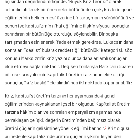
açısından değerlendirildiğinde, “Büyük Kriz Teorisi” olarak
adlandırılabilecek bir önermeler bütününden çok, krizlerin genel
eğilimlerinin belirlenmesi üzerine bir tartışmanın yürüdüğünü ve
bunun ise kapitalizmin nihai eğilimine ilişkin siyasal sonuçlar
barındıran bir bütünlüğe oturduğu söylenebilir. Bir başka
tartışmadan esinlenerek ifade etmek gerekirse, Lukacs’ın daha
sonraları “idealist” bularak reddettiği “bütünlük” kategorisi, söz
konusu Marksizm’in kriz yazını olunca daha anlamlı sonuçlar
elde etmeyi sağlamaktadır. Değişen tonlarıyla Marx’tan itibaren
bilimsel sosyalizmin kapitalist üretim tarzından elde ettiği
sonuçlar, “kriz başlığı” ele alındığında iki noktada toparlanabilir:
Kriz, kapitalist üretim tarzının her aşamasındaki genel
eğilimlerinden kaynaklanan içsel bir olgudur. Kapitalist üretim
tarzına hâkim olan ve sonraları emperyalizm aşamasında
berraklaşan çelişki, değerin üretiminden bağımsız olarak,
üretici güçlerin gelişimine yönelik eğilimi barındır.
Kriz olgusu
9
bu nedenle kapitalizmde üretici güçlerin yıkımı ile yeniden