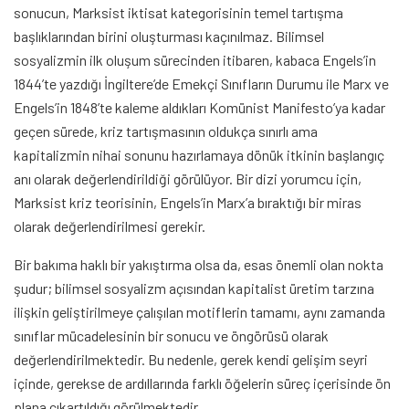
sonucun, Marksist iktisat kategorisinin temel tartışma
başlıklarından birini oluşturması kaçınılmaz. Bilimsel
sosyalizmin ilk oluşum sürecinden itibaren, kabaca Engels’in
1844’te yazdığı İngiltere’de Emekçi Sınıfların Durumu ile Marx ve
Engels’in 1848’te kaleme aldıkları Komünist Manifesto’ya kadar
geçen sürede, kriz tartışmasının oldukça sınırlı ama
kapitalizmin nihai sonunu hazırlamaya dönük itkinin başlangıç
anı olarak değerlendirildiği görülüyor. Bir dizi yorumcu için,
Marksist kriz teorisinin, Engels’in Marx’a bıraktığı bir miras
olarak değerlendirilmesi gerekir.
Bir bakıma haklı bir yakıştırma olsa da, esas önemli olan nokta
şudur; bilimsel sosyalizm açısından kapitalist üretim tarzına
ilişkin geliştirilmeye çalışılan motiflerin tamamı, aynı zamanda
sınıflar mücadelesinin bir sonucu ve öngörüsü olarak
değerlendirilmektedir. Bu nedenle, gerek kendi gelişim seyri
içinde, gerekse de ardıllarında farklı öğelerin süreç içerisinde ön
plana çıkartıldığı görülmektedir.