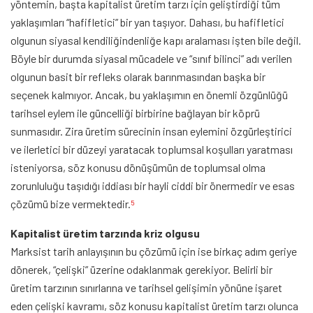
yöntemin, başta kapitalist üretim tarzı için geliştirdiği tüm
yaklaşımları “hafifletici” bir yan taşıyor. Dahası, bu hafifletici
olgunun siyasal kendiliğindenliğe kapı aralaması işten bile değil.
Böyle bir durumda siyasal mücadele ve “sınıf bilinci” adı verilen
olgunun basit bir refleks olarak barınmasından başka bir
seçenek kalmıyor. Ancak, bu yaklaşımın en önemli özgünlüğü
tarihsel eylem ile güncelliği birbirine bağlayan bir köprü
sunmasıdır. Zira üretim sürecinin insan eylemini özgürleştirici
ve ilerletici bir düzeyi yaratacak toplumsal koşulları yaratması
isteniyorsa, söz konusu dönüşümün de toplumsal olma
zorunluluğu taşıdığı iddiası bir hayli ciddi bir önermedir ve esas
çözümü bize vermektedir.
5
Kapitalist üretim tarzında kriz olgusu
Marksist tarih anlayışının bu çözümü için ise birkaç adım geriye
dönerek, “çelişki” üzerine odaklanmak gerekiyor. Belirli bir
üretim tarzının sınırlarına ve tarihsel gelişimin yönüne işaret
eden çelişki kavramı, söz konusu kapitalist üretim tarzı olunca