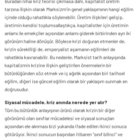
Buradan nihai kriz teorisi çıkmasa dahi, kapitalist üretim
tarzına ilişkin olarak Marksizm’in genel yaklaşımının hangi eğilim
içinde olduğu rahatlıkla söylenebilir. Üretim ilişkileri gelişip,
üretimin kendisi toplumsallaştıkça, kapitalistler için üretimin
anlamı ile emekçiler açısından anlamı giderek birbirinden ayrı iki
görünüm haline dönüşür. Böylece krizi doğuran etmenler de,
krizin sürekliliği de, emperyalist aşamanın eğilimleri de
rahatlıkla kavranabilir. Bu nedenle, Marksist tarih anlayışında
kapitalizmin krizine ilişkin geliştirilen önermelerin bir
bütünlüğünden söz etmek ve iç ağırlık açısından biri tarihsel
eğilim, diğeri ise güncel eğilim olarak bir yaklaşım sunmak en
doğrusudur.
Siyasal mücadele, kriz anında nerede yer alır?
Tüm bu bütünlük anlayışının ürünü olarak krizin bir diğer
görünümü olan sınıflar mücadelesi ve siyasal sonuçları
açısından ele alınması bizi yukarıda ifade edilen ikinci sonuca
götürüyor. İkinci sonucun başından itibaren “sınıf bilinci” ve