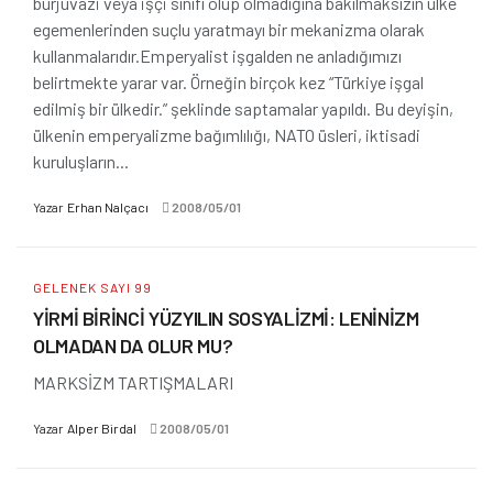
burjuvazi veya işçi sınıfı olup olmadığına bakılmaksızın ülke
egemenlerinden suçlu yaratmayı bir mekanizma olarak
kullanmalarıdır.Emperyalist işgalden ne anladığımızı
belirtmekte yarar var. Örneğin birçok kez “Türkiye işgal
edilmiş bir ülkedir.” şeklinde saptamalar yapıldı. Bu deyişin,
ülkenin emperyalizme bağımlılığı, NATO üsleri, iktisadi
kuruluşların...
Yazar
Erhan Nalçacı
2008/05/01
GELENEK SAYI 99
YİRMİ BİRİNCİ YÜZYILIN SOSYALİZMİ: LENİNİZM
OLMADAN DA OLUR MU?
MARKSİZM TARTIŞMALARI
Yazar
Alper Birdal
2008/05/01