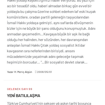
Hakkı yoldaşı kaybettiğimizi haber veriyordu. Bu yazı için
acı bir tesadüf oldu, haberi almadan birkaç gün evvel bir
yoldaşla bu çalışma üzerine sohbet ederken laf eski kuşak
komünistlere, oradan partili geleneğin taşıyıcılarından
İsmail Hakkı yoldaşa gelmişti, aynı saflarda dövüşmenin
bizler için ne büyük bir şans olduğunu konuşmuştuk. Adını
anmadan geçemedim…Kavgaya büyük bir aşk ile bağlı
olduğu her halinden, her sözünden, her davranışından
anlaşılan İsmail Hakkı Çıtak yoldaş sosyalist iktidar
kavgasının sıra neferlerinden birisiydi, anısını
mücadelemizde yaşatmak adını geleceğe taşımak
hepimizin borcudur… “...Bir sosyalist devlet olarak...
Yazar
H. Meriç Algün
2008/05/01
GELENEK SAYI 99
YENİ BATILILAŞMA
Türkiye Cumhuriyeti'nin seksen yılı aşkın tarihi boyunca