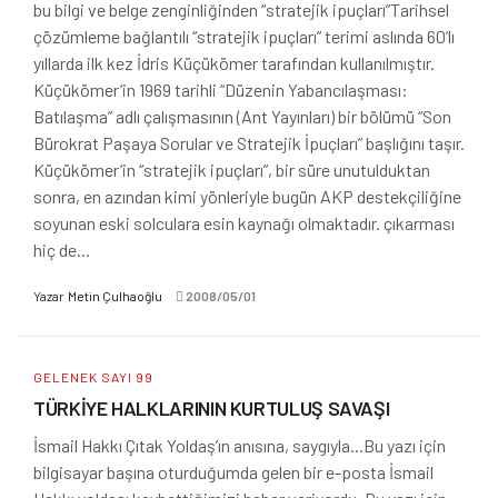
bu bilgi ve belge zenginliğinden “stratejik ipuçları”Tarihsel
çözümleme bağlantılı “stratejik ipuçları” terimi aslında 60’lı
yıllarda ilk kez İdris Küçükömer tarafından kullanılmıştır.
Küçükömer’in 1969 tarihli “Düzenin Yabancılaşması:
Batılaşma” adlı çalışmasının (Ant Yayınları) bir bölümü “Son
Bürokrat Paşaya Sorular ve Stratejik İpuçları” başlığını taşır.
Küçükömer’in “stratejik ipuçları”, bir süre unutulduktan
sonra, en azından kimi yönleriyle bugün AKP destekçiliğine
soyunan eski solculara esin kaynağı olmaktadır. çıkarması
hiç de...
Yazar
Metin Çulhaoğlu
2008/05/01
GELENEK SAYI 99
TÜRKİYE HALKLARININ KURTULUŞ SAVAŞI
İsmail Hakkı Çıtak Yoldaş’ın anısına, saygıyla...Bu yazı için
bilgisayar başına oturduğumda gelen bir e-posta İsmail