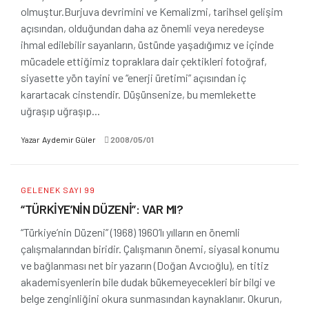
olmuştur.Burjuva devrimini ve Kemalizmi, tarihsel gelişim
açısından, olduğundan daha az önemli veya neredeyse
ihmal edilebilir sayanların, üstünde yaşadığımız ve içinde
mücadele ettiğimiz topraklara dair çektikleri fotoğraf,
siyasette yön tayini ve “enerji üretimi” açısından iç
karartacak cinstendir. Düşünsenize, bu memlekette
uğraşıp uğraşıp...
Yazar
Aydemir Güler
2008/05/01
GELENEK SAYI 99
“TÜRKİYE’NİN DÜZENİ”: VAR MI?
“Türkiye’nin Düzeni” (1968) 1960’lı yılların en önemli
çalışmalarından biridir. Çalışmanın önemi, siyasal konumu
ve bağlanması net bir yazarın (Doğan Avcıoğlu), en titiz
akademisyenlerin bile dudak bükemeyecekleri bir bilgi ve
belge zenginliğini okura sunmasından kaynaklanır. Okurun,