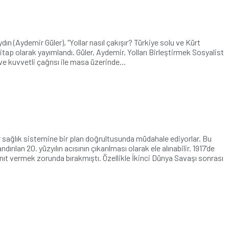
ın (Aydemir Güler), “Yollar nasıl çakışır? Türkiye solu ve Kürt
 kitap olarak yayımlandı. Güler, Aydemir, Yolları Birleştirmek Sosyalist
e kuvvetli çağrısı ile masa üzerinde...
r sağlık sistemine bir plan doğrultusunda müdahale ediyorlar. Bu
rılan 20. yüzyılın acısının çıkarılması olarak ele alınabilir. 1917’de
yanıt vermek zorunda bırakmıştı. Özellikle İkinci Dünya Savaşı sonrası