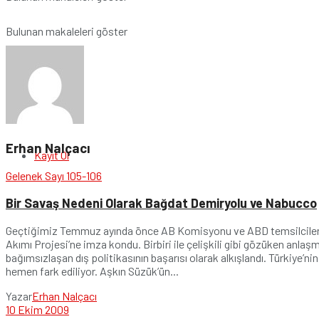
Bulunan makaleleri göster
Giriş Yap
Erhan Nalçacı
Kayıt Ol
Gelenek Sayı 105-106
Bir Savaş Nedeni Olarak Bağdat Demiryolu ve Nabucco
Geçtiğimiz Temmuz ayında önce AB Komisyonu ve ABD temsilcilerini
Akımı Projesi’ne imza kondu. Birbiri ile çelişkili gibi gözüken anla
bağımsızlaşan dış politikasının başarısı olarak alkışlandı. Türkiye’n
hemen fark ediliyor. Aşkın Süzük’ün...
Yazar
Erhan Nalçacı
10 Ekim 2009