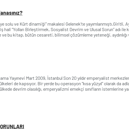
Yanasınız?
e solu ve Kürt dinamiği” makalesi Gelenek’te yayımlanmıştı.Giritli, Ayd
iş hali “Yolları Birleştirmek, Sosyalist Devrim ve Ulusal Sorun” adı ile
 ve bu kitap, bütün cesareti, bilimsel çözümleme yeteneği, aydınlığı v
lama Yayınevi Mart 2009, İstanbul Son 20 yıldır emperyalist merkezle
eleri de kapsıyor. Bir yerde bu operasyon “kısa yüzyıl” olarak da adlandı
ok ülkede devrim olasılığı, emperyalizmi emekçi sınıfların istemlerine 
SORUNLARI