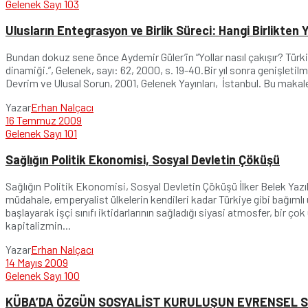
Gelenek Sayı 103
Ulusların Entegrasyon ve Birlik Süreci: Hangi Birlikten 
Bundan dokuz sene önce Aydemir Güler’in “Yollar nasıl çakışır? Türkiy
dinamiği.”, Gelenek, sayı: 62, 2000, s. 19-40.Bir yıl sonra genişletilm
Devrim ve Ulusal Sorun, 2001, Gelenek Yayınları, İstanbul. Bu makale
Yazar
Erhan Nalçacı
16 Temmuz 2009
Gelenek Sayı 101
Sağlığın Politik Ekonomisi, Sosyal Devletin Çöküşü
Sağlığın Politik Ekonomisi, Sosyal Devletin Çöküşü İlker Belek Yazı
müdahale, emperyalist ülkelerin kendileri kadar Türkiye gibi bağımlı ülk
başlayarak işçi sınıfı iktidarlarının sağladığı siyasi atmosfer, bir ç
kapitalizmin...
Yazar
Erhan Nalçacı
14 Mayıs 2009
Gelenek Sayı 100
KÜBA’DA ÖZGÜN SOSYALİST KURULUŞUN EVRENSEL 