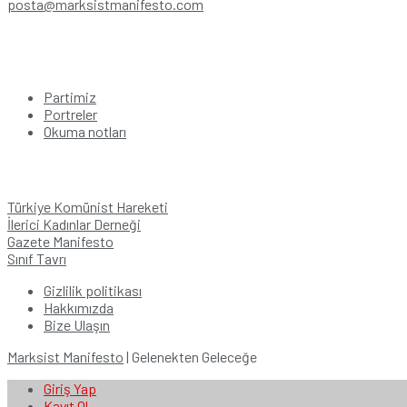
posta@marksistmanifesto.com
Kategoriler
Partimiz
Portreler
Okuma notları
Bağlantılar
Türkiye Komünist Hareketi
İlerici Kadınlar Derneği
Gazete Manifesto
Sınıf Tavrı
Gizlilik politikası
Hakkımızda
Bize Ulaşın
Marksist Manifesto
| Gelenekten Geleceğe
Giriş Yap
Kayıt Ol