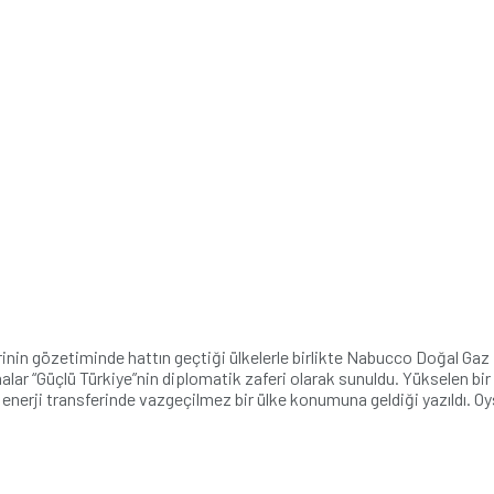
n gözetiminde hattın geçtiği ülkelerle birlikte Nabucco Doğal Gaz 
şmalar “Güçlü Türkiye”nin diplomatik zaferi olarak sunuldu. Yükselen b
in enerji transferinde vazgeçilmez bir ülke konumuna geldiği yazıldı. 