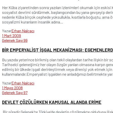
Her Küba ziyaretinden sonra yazılan izlenimleri okumak için eskisi k
sosyalist devrimi sürdürmek, başlangıcından bu yana gevşeyip derin
nedenle Küba birçok cephede yoksullukla, kısıtlarla boğuştu, ama öte
sosyalizmi kuranların insanlık adına...
Yazar
Erhan Nalçacı
1 Mart 2009
Gelenek Sayı 99
BİR EMPERYALİST İŞGAL MEKANİZMASI: EGEMENLER
Bu yazıda yeterince birikmiş olan tekil olaylardan tarihe ilişkin bir 
Tarihselci geleneğimiz her olayın özgün yanları olmasına karşın genel
edilmiş bir ülkede işgali derinleştirmek veya direnişi yok etmek içi
kullanmalarıdır.Emperyalist işgalden ne anladığımızı belirtmekte yarar
Yazar
Erhan Nalçacı
1 Mayıs 2008
Gelenek Sayı 97
DEVLET ÇÖZÜLÜRKEN KAMUSAL ALANDA ERİME
Bir süredir Gelenek’te Türkiye’de devletin çözülmekte olduğuna iliş