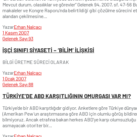
Mevcut durum, olasılıklar ve görevler” Gelenek 94, 2007, sf. 47-56
makaleler ve Kongre Raporu’nda belirtildiği gibi çözülme sürecini et
alandan çekilmesine...
Yazar
Erhan Nalçacı
1 Kasım 2007
Gelenek Sayı 93
İŞÇİ SINIFI SİYASETİ – ‘BİLİM’ İLİŞKİSİ
BİLGİ ÜRETME SÜRECİ OLARAK
Yazar
Erhan Nalçacı
1 Ocak 2007
Gelenek Sayı 88
TÜRKİYE’DE ABD KARŞITLIĞININ OMURGASI VAR MI?
Türkiye’de bir ABD karşıtlığıdır gidiyor. Anketlere göre Türkiye dün
(Amerikan Pew’un araştırmasına göre ABD için olumlu görüş bildirenler
bilmiyoruz. Ancak etrafına bakan herkes ABD’ye karşı olumsuzluğu hi
asmayacak otoriter bir...
Yazar
Erhan Nalçacı