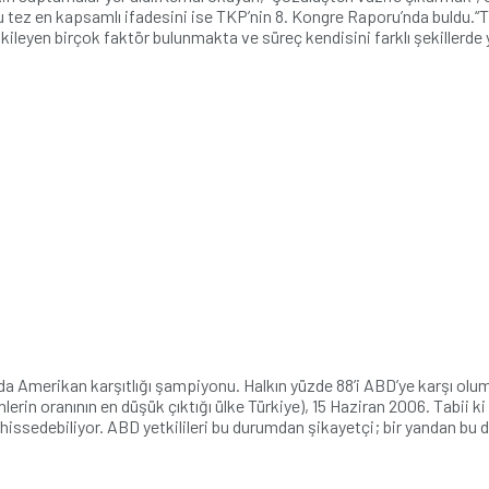
 Bu tez en kapsamlı ifadesini ise TKP’nin 8. Kongre Raporu’nda buldu
kileyen birçok faktör bulunmakta ve süreç kendisini farklı şekillerde
yada Amerikan karşıtlığı şampiyonu. Halkın yüzde 88’i ABD’ye karşı olu
in oranının en düşük çıktığı ülke Türkiye), 15 Haziran 2006. Tabii ki b
ssedebiliyor. ABD yetkilileri bu durumdan şikayetçi; bir yandan bu d