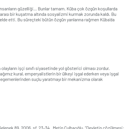
 insanların güzelliği... Bunlar tamam. Küba çok özgün koşullarda
arası bir kuşatma altında sosyalizmi kurmak zorunda kaldı. Bu
r elde etti. Bu süreçteki bütün özgün yanlarına rağmen Küba’da
layların işçi sınıfı siyasetinde yol gösterici olması zordur.
ğımız kural, emperyalistlerin bir ülkeyi işgal ederken veya işgal
ülke egemenlerinden suçlu yaratmayı bir mekanizma olarak
Gelenek 89, 2006, sf. 23-34. Metin Çulhaoğlu, “Devletin çözülmesi: