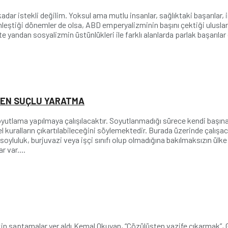
adar istekli değilim. Yoksul ama mutlu insanlar, sağlıktaki başarılar,
leştiği dönemler de olsa, ABD emperyalizminin başını çektiği uluslar
 yandan sosyalizmin üstünlükleri ile farklı alanlarda parlak başarıla
DEN SUÇLU YARATMA
soyutlama yapılmaya çalışılacaktır. Soyutlanmadığı sürece kendi başına o
 kuralların çıkartılabileceğini söylemektedir. Burada üzerinde çalışaca
n soyluluk, burjuvazi veya işçi sınıfı olup olmadığına bakılmaksızın 
 var....
kin saptamalar yer aldı.Kemal Okuyan, “Çözülüşten vazife çıkarmak”, 