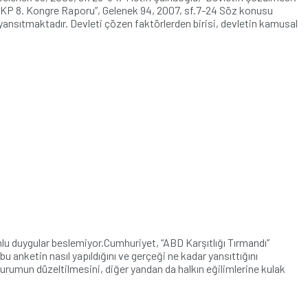
.“TKP 8. Kongre Raporu”, Gelenek 94, 2007, sf.7-24 Söz konusu
 yansıtmaktadır. Devleti çözen faktörlerden birisi, devletin kamusal
mlu duygular beslemiyor.Cumhuriyet, “ABD Karşıtlığı Tırmandı”
u anketin nasıl yapıldığını ve gerçeği ne kadar yansıttığını
urumun düzeltilmesini, diğer yandan da halkın eğilimlerine kulak