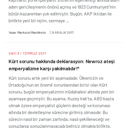
adım gericileşmenin önünü açmış ve 1923 Cumhuriyeti’nin
bütün kazanımları yok edilmiştir. Bugün, AKP iktidarı ile
birlikte yeni bir rejim, sermaye ...
Yazar
Marksist Manifesto
8 ARALIK 2017
SAYI 3 / TEMMUZ 2017
Kürt sorunu hakkında deklarasyon: Newroz ateşi
emperyalizme karşı yakılmalıdır!*
Kürt sorunu artık yeni bir aşamadadır. Ülkemizin ve
Ortadoğu’nun en önemli sorunlarından birisi olan Kürt
sorunu, bugün emperyalizmin müdahalesi altında yeni bir
aşamaya geçmiştir. Bu aşama, Kuzey Irak’ta, ABD başta
olmak üzere emperyalist güçlerin desteği ve koruması
altında bir devletleşme sürecine girilmiş olmasıdır. Bu
sürecin nasıl bir zaman zarfında, nasıl şekilleneceği ve
sonuçlanıp sonuçlanmayacağı belirsiz olmakla birlikte,