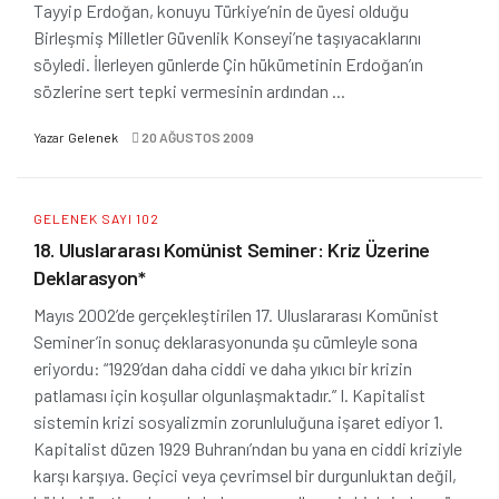
Tayyip Erdoğan, konuyu Türkiye’nin de üyesi olduğu
Birleşmiş Milletler Güvenlik Konseyi’ne taşıyacaklarını
söyledi. İlerleyen günlerde Çin hükümetinin Erdoğan’ın
sözlerine sert tepki vermesinin ardından ...
Yazar
Gelenek
20 AĞUSTOS 2009
GELENEK SAYI 102
18. Uluslararası Komünist Seminer: Kriz Üzerine
Deklarasyon*
Mayıs 2002’de gerçekleştirilen 17. Uluslararası Komünist
Seminer’in sonuç deklarasyonunda şu cümleyle sona
eriyordu: “1929’dan daha ciddi ve daha yıkıcı bir krizin
patlaması için koşullar olgunlaşmaktadır.” I. Kapitalist
sistemin krizi sosyalizmin zorunluluğuna işaret ediyor 1.
Kapitalist düzen 1929 Buhranı’ndan bu yana en ciddi kriziyle
karşı karşıya. Geçici veya çevrimsel bir durgunluktan değil,