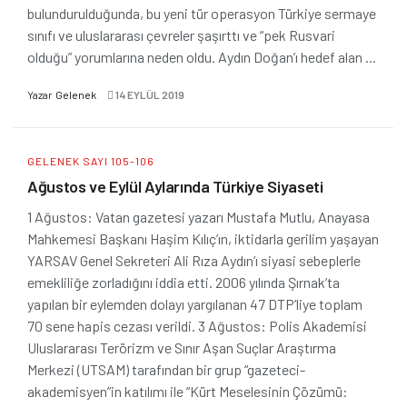
bulundurulduğunda, bu yeni tür operasyon Türkiye sermaye
sınıfı ve uluslararası çevreler şaşırttı ve “pek Rusvari
olduğu” yorumlarına neden oldu. Aydın Doğan’ı hedef alan ...
Yazar
Gelenek
14 EYLÜL 2019
GELENEK SAYI 105-106
Ağustos ve Eylül Aylarında Türkiye Siyaseti
1 Ağustos: Vatan gazetesi yazarı Mustafa Mutlu, Anayasa
Mahkemesi Başkanı Haşim Kılıç’ın, iktidarla gerilim yaşayan
YARSAV Genel Sekreteri Ali Rıza Aydın’ı siyasi sebeplerle
emekliliğe zorladığını iddia etti. 2006 yılında Şırnak’ta
yapılan bir eylemden dolayı yargılanan 47 DTP’liye toplam
70 sene hapis cezası verildi. 3 Ağustos: Polis Akademisi
Uluslararası Terörizm ve Sınır Aşan Suçlar Araştırma
Merkezi (UTSAM) tarafından bir grup “gazeteci-
akademisyen”in katılımı ile “Kürt Meselesinin Çözümü: