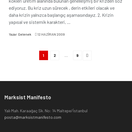
kökleri üretim alanında bulunan genelleşmiş bir krizden söz
ediyoruz. Bu kriz uzun sürecek , derin etkileri olacak ve
daha krizin yalnızca başlangıç aşamasındayız. 2. Krizin
yapısal ve sistemik karakteri, ...
Yazar
Gelenek
12 HAZIRAN 2009
1
2
…
9
Marksist Manifesto
Yalı Mah. Karaağaç Sk. No: 14 Maltepe/İstanbul
posta@marksistmanifesto.com