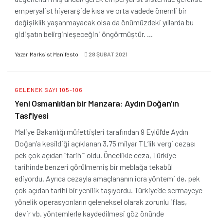
emperyalist hiyerarşide kısa ve orta vadede önemli bir
değişiklik yaşanmayacak olsa da önümüzdeki yıllarda bu
gidişatın belirginleşeceğini öngörmüştür. ...
Yazar
Marksist Manifesto
28 ŞUBAT 2021
GELENEK SAYI 105-106
Yeni Osmanlı’dan bir Manzara: Aydın Doğan’ın
Tasfiyesi
Maliye Bakanlığı müfettişleri tarafından 9 Eylül’de Aydın
Doğan’a kesildiği açıklanan 3,75 milyar TL’lik vergi cezası
pek çok açıdan “tarihi” oldu. Öncelikle ceza, Türkiye
tarihinde benzeri görülmemiş bir meblağa tekabül
ediyordu. Ayrıca cezayla amaçlananın icra yöntemi de, pek
çok açıdan tarihi bir yenilik taşıyordu. Türkiye’de sermayeye
yönelik operasyonların geleneksel olarak zorunlu iflas,
devir vb. yöntemlerle kaydedilmesi göz önünde