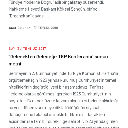
Türkiye Modeline Doğru” adlı bir çalıştay düzenlendi.
Mahkeme Heyeti Başkanı Köksal Şengün, birinci
“Ergenekon” davası ...
Yazar
Gelenek
14 EYLÜL 2019
SAYI 3 / TEMMUZ 2017
“Gelenekten Geleceğe TKP Konferansı” sonuç
metni
Sermayenin 2. Cumhuriyeti’nde Türkiye Komünist Partisi’ni
örgütlemek için 1923 yılında kurulmuş Cumhuriyet’in temel
niteliklerinin değiştiği yeni bir aşamadayız. Tarihsel
ilerleme olarak görülmesi gereken 1923 Cumhuriyeti’nin
başta laiklik olmak üzere kazanımlarının ortadan kaldırıldığı
bu yeni dönem, sermaye diktatörlüğünün siyasal
dönüşümüne tekabül etmekle birlikte sınıf karakteri
açısından ise tam bir sürekliliğe sahiptir. 1923 yılında girilen
kapitalist yol emperyalist sistemin egemenliği altında adım