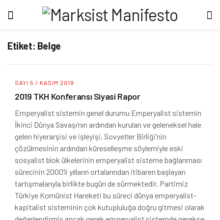
Etiket:
Belge
SAYI 5 / KASIM 2019
2019 TKH Konferansı Siyasi Rapor
Emperyalist sistemin genel durumu Emperyalist sistemin
İkinci Dünya Savaşı’nın ardından kurulan ve geleneksel hale
gelen hiyerarşisi ve işleyişi, Sovyetler Birliği’nin
çözülmesinin ardından küreselleşme söylemiyle eski
sosyalist blok ülkelerinin emperyalist sisteme bağlanması
sürecinin 2000’li yılların ortalarından itibaren başlayan
tartışmalarıyla birlikte bugün de sürmektedir. Partimiz
Türkiye Komünist Hareketi bu süreci dünya emperyalist-
kapitalist sisteminin çok kutupluluğa doğru gitmesi olarak
değerlendirmiş ancak gerek emperyalist sistemde gerekse