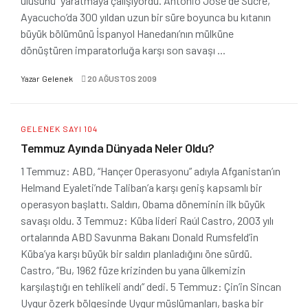
ulusunu” yaratmaya çalışıyordu. Antonio José de Sucre,
Ayacucho’da 300 yıldan uzun bir süre boyunca bu kıtanın
büyük bölümünü İspanyol Hanedanı’nın mülküne
dönüştüren imparatorluğa karşı son savaşı ...
Yazar
Gelenek
20 AĞUSTOS 2009
GELENEK SAYI 104
Temmuz Ayında Dünyada Neler Oldu?
1 Temmuz: ABD, “Hançer Operasyonu” adıyla Afganistan’ın
Helmand Eyaleti’nde Taliban’a karşı geniş kapsamlı bir
operasyon başlattı. Saldırı, Obama döneminin ilk büyük
savaşı oldu. 3 Temmuz: Küba lideri Raúl Castro, 2003 yılı
ortalarında ABD Savunma Bakanı Donald Rumsfeld’in
Küba’ya karşı büyük bir saldırı planladığını öne sürdü.
Castro, “Bu, 1962 füze krizinden bu yana ülkemizin
karşılaştığı en tehlikeli andı” dedi. 5 Temmuz: Çin’in Sincan
Uygur özerk bölgesinde Uygur müslümanları, başka bir