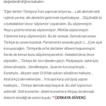
değerlendirdiğine bakalım:
“Eğer birileri Türkiye’yi İran yapmak istiyorsa… Laik demokratik
rejimin yerine, din devletini getirmek niyetindeyse… Düşündük ki,
o kafadakileri önce “söylemle” caydıralım. Bu söylenmiştir.
Meşru platformlarda söylenmiştir. MGK’da söylenmiştir.
Yüzlerine karşı söylenmiştir. Bu bir sınavdı. Demokrasi sınavı.
Türkiye bu sınavı kazandı. Parlamento sınavda geçti. (…) Çok açık
konuşacağım, Türkiye’de artık darbeler dönemi kapanmıştır.
İlerde de kimse bunu düşünmeyecektir. Sebebini biraz önce
söyledim… Türkiye bir tecrübeden geçti. Medyasıyla, askeriyle,
üniversitesiyle…Sendikasıyla…İşveren kuruluşlarıyla…
Esnafıyla…Akşam saat 21.00’de ışıkları söndüren halkıyla…
Atatürkçü dernekleriyle… İrticaya karşı yürüyüş yapan
kadınıyla… Türkiye demokrasiyi başardı. Bu sivil toplumun
zaferidir. Sivil kuvvetler, silahlı kuvvetlere ihtiyaç bırakmadı.
Askerin istediği de zaten buydu.”
[ERKAYA GÜVEN]
5