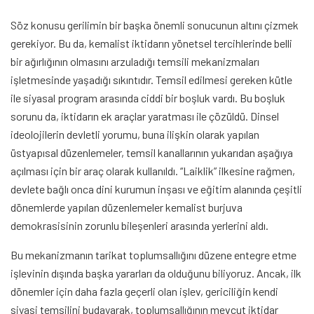
Söz konusu gerilimin bir başka önemli sonucunun altını çizmek
gerekiyor. Bu da, kemalist iktidarın yönetsel tercihlerinde belli
bir ağırlığının olmasını arzuladığı temsili mekanizmaları
işletmesinde yaşadığı sıkıntıdır. Temsil edilmesi gereken kütle
ile siyasal program arasında ciddi bir boşluk vardı. Bu boşluk
sorunu da, iktidarın ek araçlar yaratması ile çözüldü. Dinsel
ideolojilerin devletli yorumu, buna ilişkin olarak yapılan
üstyapısal düzenlemeler, temsil kanallarının yukarıdan aşağıya
açılması için bir araç olarak kullanıldı. “Laiklik” ilkesine rağmen,
devlete bağlı onca dini kurumun inşası ve eğitim alanında çeşitli
dönemlerde yapılan düzenlemeler kemalist burjuva
demokrasisinin zorunlu bileşenleri arasında yerlerini aldı.
Bu mekanizmanın tarikat toplumsallığını düzene entegre etme
işlevinin dışında başka yararları da olduğunu biliyoruz. Ancak, ilk
dönemler için daha fazla geçerli olan işlev, gericiliğin kendi
siyasi temsilini budayarak, toplumsallığının mevcut iktidar