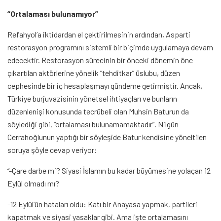
“Ortalaması bulunamıyor”
Refahyol’a iktidardan el çektirilmesinin ardından, Asparti
restorasyon programını sistemli bir biçimde uygulamaya devam
edecektir. Restorasyon sürecinin bir önceki dönemin öne
çıkartılan aktörlerine yönelik “tehditkar” üslubu, düzen
cephesinde bir iç hesaplaşmayı gündeme getirmiştir. Ancak,
Türkiye burjuvazisinin yönetsel ihtiyaçları ve bunların
düzenlenişi konusunda tecrübeli olan Muhsin Baturun da
söylediği gibi, “ortalaması bulunamamaktadır”. Nilgün
Cerrahoğlunun yaptığı bir söyleşide Batur kendisine yöneltilen
soruya şöyle cevap veriyor:
“-Çare darbe mi? Siyasi İslamın bu kadar büyümesine yolaçan 12
Eylül olmadı mı?
-12 Eylül’ün hataları oldu: Katı bir Anayasa yapmak, partileri
kapatmak ve siyasi yasaklar gibi. Ama işte ortalamasını