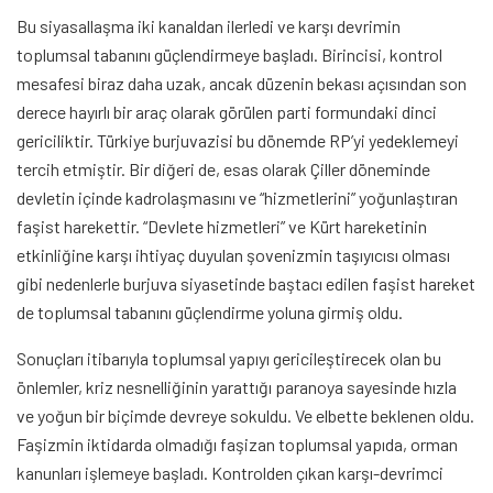
Bu siyasallaşma iki kanaldan ilerledi ve karşı devrimin
toplumsal tabanını güçlendirmeye başladı. Birincisi, kontrol
mesafesi biraz daha uzak, ancak düzenin bekası açısından son
derece hayırlı bir araç olarak görülen parti formundaki dinci
gericiliktir. Türkiye burjuvazisi bu dönemde RP’yi yedeklemeyi
tercih etmiştir. Bir diğeri de, esas olarak Çiller döneminde
devletin içinde kadrolaşmasını ve “hizmetlerini” yoğunlaştıran
faşist harekettir. “Devlete hizmetleri” ve Kürt hareketinin
etkinliğine karşı ihtiyaç duyulan şovenizmin taşıyıcısı olması
gibi nedenlerle burjuva siyasetinde baştacı edilen faşist hareket
de toplumsal tabanını güçlendirme yoluna girmiş oldu.
Sonuçları itibarıyla toplumsal yapıyı gericileştirecek olan bu
önlemler, kriz nesnelliğinin yarattığı paranoya sayesinde hızla
ve yoğun bir biçimde devreye sokuldu. Ve elbette beklenen oldu.
Faşizmin iktidarda olmadığı faşizan toplumsal yapıda, orman
kanunları işlemeye başladı. Kontrolden çıkan karşı-devrimci