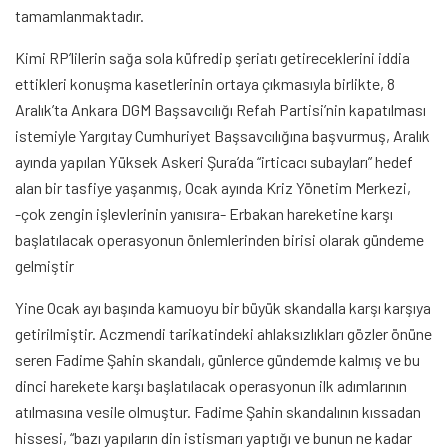
tamamlanmaktadır.
Kimi RP’lilerin sağa sola küfredip şeriatı getireceklerini iddia
ettikleri konuşma kasetlerinin ortaya çıkmasıyla birlikte, 8
Aralık’ta Ankara DGM Başsavcılığı Refah Partisi’nin kapatılması
istemiyle Yargıtay Cumhuriyet Başsavcılığına başvurmuş, Aralık
ayında yapılan Yüksek Askeri Şura’da “irticacı subayları” hedef
alan bir tasfiye yaşanmış, Ocak ayında Kriz Yönetim Merkezi,
-çok zengin işlevlerinin yanısıra- Erbakan hareketine karşı
başlatılacak operasyonun önlemlerinden birisi olarak gündeme
gelmiştir
Yine Ocak ayı başında kamuoyu bir büyük skandalla karşı karşıya
getirilmiştir. Aczmendi tarikatindeki ahlaksızlıkları gözler önüne
seren Fadime Şahin skandalı, günlerce gündemde kalmış ve bu
dinci harekete karşı başlatılacak operasyonun ilk adımlarının
atılmasına vesile olmuştur. Fadime Şahin skandalının kıssadan
hissesi, “bazı yapıların din istismarı yaptığı ve bunun ne kadar