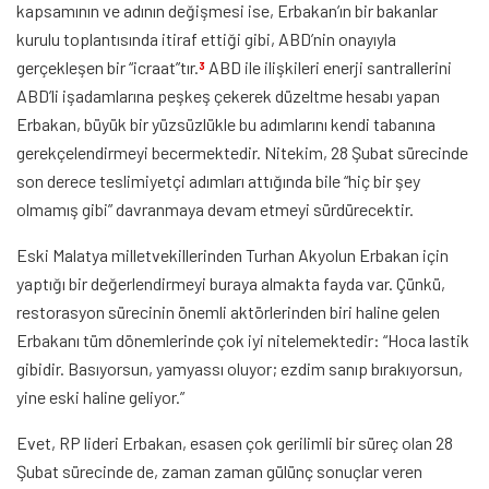
kapsamının ve adının değişmesi ise, Erbakan’ın bir bakanlar
kurulu toplantısında itiraf ettiği gibi, ABD’nin onayıyla
gerçekleşen bir “icraat”tır.
ABD ile ilişkileri enerji santrallerini
3
ABD’li işadamlarına peşkeş çekerek düzeltme hesabı yapan
Erbakan, büyük bir yüzsüzlükle bu adımlarını kendi tabanına
gerekçelendirmeyi becermektedir. Nitekim, 28 Şubat sürecinde
son derece teslimiyetçi adımları attığında bile “hiç bir şey
olmamış gibi” davranmaya devam etmeyi sürdürecektir.
Eski Malatya milletvekillerinden Turhan Akyolun Erbakan için
yaptığı bir değerlendirmeyi buraya almakta fayda var. Çünkü,
restorasyon sürecinin önemli aktörlerinden biri haline gelen
Erbakanı tüm dönemlerinde çok iyi nitelemektedir: “Hoca lastik
gibidir. Basıyorsun, yamyassı oluyor; ezdim sanıp bırakıyorsun,
yine eski haline geliyor.”
Evet, RP lideri Erbakan, esasen çok gerilimli bir süreç olan 28
Şubat sürecinde de, zaman zaman gülünç sonuçlar veren