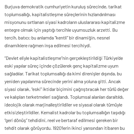
Burjuva demokratik cumhuriyetin kuruluş sürecinde, tarikat
toplumsallığı, kapitalistleşme süreçlerinin hızlandırılması
misyonunu sırtlanan siyasi kadroların uluslararası kapitalizme
entegre olmak için yaptığı tercihle uyumsuzluk arzetti. Bu
tercih, batıcı; bu anlamda “kentli” bir dinamiğin, nesnel
dinamiklere rağmen inşa edilmesi tercihiydi.
“Devlet eliyle kapitalistleşme”nin gerçekleştirildiği Türkiye’de
eski yapılar süreç içinde çözülerek genç kapitalizme uyum
sağladılar. Tarikat toplumsallığı da kimi direnişler dışında, bu
yeniden yapılanma sürecinde yerini alma yoluna gitti. Ancak
siyasi olarak, “eski” iktidar biçimini çağrıştıracak her türlü değer
ve kalıpları terketmeleri sağlandı. Toplumsal alanları daraltıldı,
ideolojik olarak marjinalleştirildiler ve siyasal olarak tümüyle
etkisizleştirildiler. Kemalist kadrolar bu toplumsallığın taşıdığı
“geri dönüş” tehdidini, reel ve bertaraf edilmesi gereken bir
tehdit olarak görüyordu. 1920’lerin ikinci yarısından itibaren bu