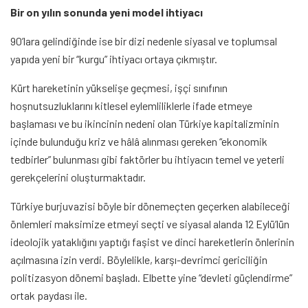
Bir on yılın sonunda yeni model ihtiyacı
90’lara gelindiğinde ise bir dizi nedenle siyasal ve toplumsal
yapıda yeni bir “kurgu” ihtiyacı ortaya çıkmıştır.
Kürt hareketinin yükselişe geçmesi, işçi sınıfının
hoşnutsuzluklarını kitlesel eylemliliklerle ifade etmeye
başlaması ve bu ikincinin nedeni olan Türkiye kapitalizminin
içinde bulunduğu kriz ve hâlâ alınması gereken “ekonomik
tedbirler” bulunması gibi faktörler bu ihtiyacın temel ve yeterli
gerekçelerini oluşturmaktadır.
Türkiye burjuvazisi böyle bir dönemeçten geçerken alabileceği
önlemleri maksimize etmeyi seçti ve siyasal alanda 12 Eylü’lün
ideolojik yataklığını yaptığı faşist ve dinci hareketlerin önlerinin
açılmasına izin verdi. Böylelikle, karşı-devrimci gericiliğin
politizasyon dönemi başladı. Elbette yine “devleti güçlendirme”
ortak paydası ile.