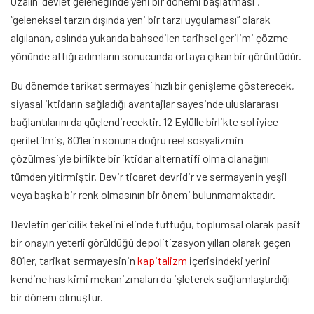
Özalın “devlet geleneğinde yeni bir dönemi başlatması”,
“geleneksel tarzın dışında yeni bir tarzı uygulaması” olarak
algılanan, aslında yukarıda bahsedilen tarihsel gerilimi çözme
yönünde attığı adımların sonucunda ortaya çıkan bir görüntüdür.
Bu dönemde tarikat sermayesi hızlı bir genişleme gösterecek,
siyasal iktidarın sağladığı avantajlar sayesinde uluslararası
bağlantılarını da güçlendirecektir. 12 Eylülle birlikte sol iyice
geriletilmiş, 80’lerin sonuna doğru reel sosyalizmin
çözülmesiyle birlikte bir iktidar alternatifi olma olanağını
tümden yitirmiştir. Devir ticaret devridir ve sermayenin yeşil
veya başka bir renk olmasının bir önemi bulunmamaktadır.
Devletin gericilik tekelini elinde tuttuğu, toplumsal olarak pasif
bir onayın yeterli görüldüğü depolitizasyon yılları olarak geçen
80’ler, tarikat sermayesinin
kapitalizm
içerisindeki yerini
kendine has kimi mekanizmaları da işleterek sağlamlaştırdığı
bir dönem olmuştur.