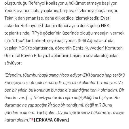
oluşturduğu Refahyol koalisyonu, hükümet etmeye başlıyor.
Yedek oyuncu sahaya çıkmış, burjuvazi izlemeye başlamıştır.
Teknik danışman ise, daha dikkatlice izlemektedir. Evet,
askerler Refahyol iktidarının ikinci ayına denk gelen MGK
toplantısında, RPy’e gözlerinin üzerinde olduğu mesajını vermek
için “irtica”dan bahsetmeye başlıyorlar. 1996 Ağustosu’nda
yapılan MGK toplantısında, dönemin Deniz Kuvvetleri Komutanı
Oramiral Güven Erkaya, toplantının başında söz alarak şunları
söylüyor:
“Efendim, (Cumhurbaşkanına hitap ediyor-ZK) burada hep terörü
konuşuyoruz. Ancak bir süredir aşırı dinci akımlar tırmanıyor. Ve
ben bir yıldır, bu konunun burada ele alındığına tanık olmadım. Bir
önerim var. (…) Televizyonlarda rejim değişikliği tartışılıyor. Bu
durumda ne yapacağız ?İrtica bir tehdit mi, değil mi? Bunu
gündeme alalım. Tartışalım. Uygun görürseniz hükümete tavsiye
kararı alalım.”
[ERKAYA Güven]
2