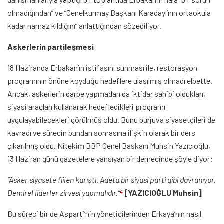
olmadığından” ve “Genelkurmay Başkanı Karadayı’nın ortaokula
kadar namaz kıldığını” anlattığından sözediliyor.
Askerlerin partileşmesi
18 Haziranda Erbakan’ın istifasını sunması ile, restorasyon
programının önüne koyduğu hedeflere ulaşılmış olmadı elbette.
Ancak, askerlerin darbe yapmadan da iktidar sahibi oldukları,
siyasi araçları kullanarak hedefledikleri programı
uygulayabilecekleri görülmüş oldu. Bunu burjuva siyasetçileri de
kavradı ve sürecin bundan sonrasına ilişkin olarak bir ders
çıkarılmış oldu. Nitekim BBP Genel Başkanı Muhsin Yazıcıoğlu,
13 Haziran günü gazetelere yansıyan bir demecinde şöyle diyor:
“Asker siyasete fiilen karıştı. Adeta bir siyasi parti gibi davranıyor.
Demirel liderler zirvesi yapmalıdır.”
[YAZICIOĞLU Muhsin]
4
Bu süreci bir de Asparti’nin yöneticilerinden Erkaya’nın nasıl