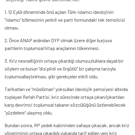
1. 12 Eylül döneminde önü açılan Türk-islamcı ideolojinin
“islamcı” bölmesinin yetkili ve parti formundaki tek temsilcisi
olması,
2. Önce ANAP ardından DYP olmak üzere diğer burjuva
partilerin toplumsal hitap araçlarının tükenmesi,
3. Kriz nesnelliğinin ortaya çıkardığı olumsuzluklara dayalı bir
söylem ve bunun “disiplinli ve örgütlü” bir çalışma tarzıyla
toplumsallaştırılması, gibi gerekçeler etkili oldu.
Tarikatları ve “müslüman” yoksulları ideolojik şemsiyesi altında
toplayan Refah Partisi, kriz sürecinde ortaya çıkan/çıkartılan
karşı devrimci toplumsal tabanın sözcülüğünü üstlenebilecek
“yüzdelere” ulaşmış oldu.
Bundan sonra, RP yedek kabininden sahaya çıkacak, ancak kriz
yönetiminin ortaya çıkardığı yukarıda tarif edilen yeni kriz