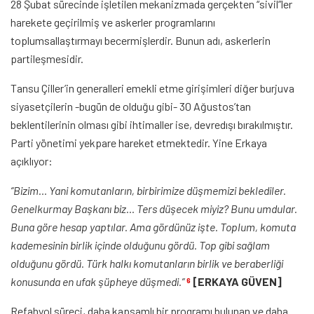
28 Şubat sürecinde işletilen mekanizmada gerçekten “sivil”ler
harekete geçirilmiş ve askerler programlarını
toplumsallaştırmayı becermişlerdir. Bunun adı, askerlerin
partileşmesidir.
Tansu Çiller’in generalleri emekli etme girişimleri diğer burjuva
siyasetçilerin -bugün de olduğu gibi- 30 Ağustos’tan
beklentilerinin olması gibi ihtimaller ise, devredışı bırakılmıştır.
Parti yönetimi yekpare hareket etmektedir. Yine Erkaya
açıklıyor:
“Bizim… Yani komutanların, birbirimize düşmemizi beklediler.
Genelkurmay Başkanı biz… Ters düşecek miyiz? Bunu umdular.
Buna göre hesap yaptılar. Ama gördünüz işte. Toplum, komuta
kademesinin birlik içinde olduğunu gördü. Top gibi sağlam
olduğunu gördü. Türk halkı komutanların birlik ve beraberliği
konusunda en ufak şüpheye düşmedi.”
[ERKAYA GÜVEN]
6
Refahyol süreci, daha kapsamlı bir programı bulunan ve daha