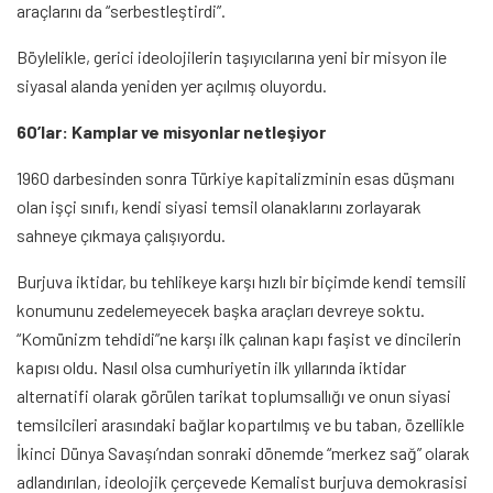
araçlarını da “serbestleştirdi”.
Böylelikle, gerici ideolojilerin taşıyıcılarına yeni bir misyon ile
siyasal alanda yeniden yer açılmış oluyordu.
60’lar: Kamplar ve misyonlar netleşiyor
1960 darbesinden sonra Türkiye kapitalizminin esas düşmanı
olan işçi sınıfı, kendi siyasi temsil olanaklarını zorlayarak
sahneye çıkmaya çalışıyordu.
Burjuva iktidar, bu tehlikeye karşı hızlı bir biçimde kendi temsili
konumunu zedelemeyecek başka araçları devreye soktu.
“Komünizm tehdidi”ne karşı ilk çalınan kapı faşist ve dincilerin
kapısı oldu. Nasıl olsa cumhuriyetin ilk yıllarında iktidar
alternatifi olarak görülen tarikat toplumsallığı ve onun siyasi
temsilcileri arasındaki bağlar kopartılmış ve bu taban, özellikle
İkinci Dünya Savaşı’ndan sonraki dönemde “merkez sağ” olarak
adlandırılan, ideolojik çerçevede Kemalist burjuva demokrasisi