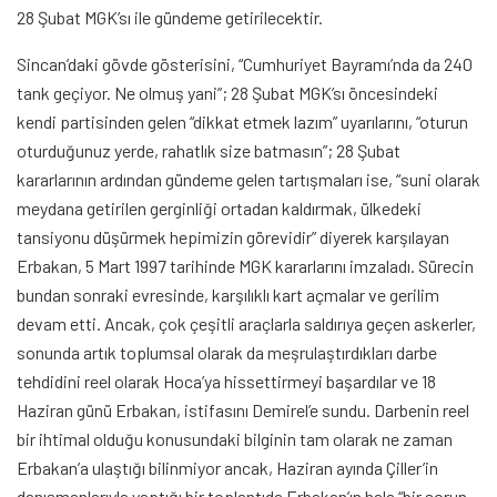
28 Şubat MGK’sı ile gündeme getirilecektir.
Sincan’daki gövde gösterisini, “Cumhuriyet Bayramı’nda da 240
tank geçiyor. Ne olmuş yani”; 28 Şubat MGK’sı öncesindeki
kendi partisinden gelen “dikkat etmek lazım” uyarılarını, “oturun
oturduğunuz yerde, rahatlık size batmasın”; 28 Şubat
kararlarının ardından gündeme gelen tartışmaları ise, “suni olarak
meydana getirilen gerginliği ortadan kaldırmak, ülkedeki
tansiyonu düşürmek hepimizin görevidir” diyerek karşılayan
Erbakan, 5 Mart 1997 tarihinde MGK kararlarını imzaladı. Sürecin
bundan sonraki evresinde, karşılıklı kart açmalar ve gerilim
devam etti. Ancak, çok çeşitli araçlarla saldırıya geçen askerler,
sonunda artık toplumsal olarak da meşrulaştırdıkları darbe
tehdidini reel olarak Hoca’ya hissettirmeyi başardılar ve 18
Haziran günü Erbakan, istifasını Demirel’e sundu. Darbenin reel
bir ihtimal olduğu konusundaki bilginin tam olarak ne zaman
Erbakan’a ulaştığı bilinmiyor ancak, Haziran ayında Çiller’in
danışmanlarıyla yaptığı bir toplantıda Erbakan’ın hala “bir sorun