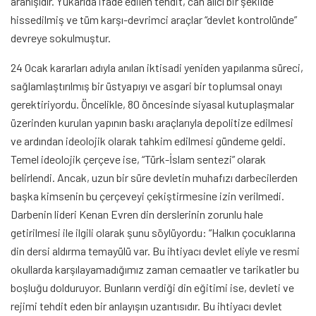
aranışıdır. Yukarıda ifade edilen tehdit, can alıcı bir şekilde
hissedilmiş ve tüm karşı-devrimci araçlar “devlet kontrolünde”
devreye sokulmuştur.
24 Ocak kararları adıyla anılan iktisadi yeniden yapılanma süreci,
sağlamlaştırılmış bir üstyapıyı ve asgari bir toplumsal onayı
gerektiriyordu. Öncelikle, 80 öncesinde siyasal kutuplaşmalar
üzerinden kurulan yapının baskı araçlarıyla depolitize edilmesi
ve ardından ideolojik olarak tahkim edilmesi gündeme geldi.
Temel ideolojik çerçeve ise, “Türk-İslam sentezi” olarak
belirlendi. Ancak, uzun bir süre devletin muhafızı darbecilerden
başka kimsenin bu çerçeveyi çekiştirmesine izin verilmedi.
Darbenin lideri Kenan Evren din derslerinin zorunlu hale
getirilmesi ile ilgili olarak şunu söylüyordu: “Halkın çocuklarına
din dersi aldırma temayülü var. Bu ihtiyacı devlet eliyle ve resmi
okullarda karşılayamadığımız zaman cemaatler ve tarikatler bu
boşluğu dolduruyor. Bunların verdiği din eğitimi ise, devleti ve
rejimi tehdit eden bir anlayışın uzantısıdır. Bu ihtiyacı devlet