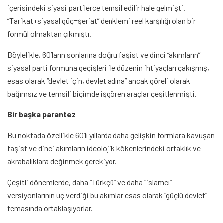
içerisindeki siyasi partilerce temsil edilir hale gelmişti.
“Tarikat+siyasal güç=şeriat” denklemi reel karşılığı olan bir
formül olmaktan çıkmıştı.
Böylelikle, 60’ların sonlarına doğru faşist ve dinci “akımların”
siyasal parti formuna geçişleri ile düzenin ihtiyaçları çakışmış,
esas olarak “devlet için, devlet adına” ancak göreli olarak
bağımsız ve temsili biçimde işgören araçlar çeşitlenmişti.
Bir başka parantez
Bu noktada özellikle 60’lı yıllarda daha gelişkin formlara kavuşan
faşist ve dinci akımların ideolojik kökenlerindeki ortaklık ve
akrabalıklara değinmek gerekiyor.
Çeşitli dönemlerde, daha “Türkçü” ve daha “islamcı”
versiyonlarının uç verdiği bu akımlar esas olarak “güçlü devlet”
temasında ortaklaşıyorlar.