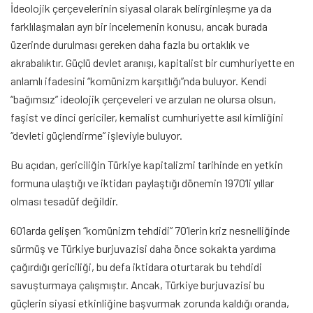
İdeolojik çerçevelerinin siyasal olarak belirginleşme ya da
farklılaşmaları ayrı bir incelemenin konusu, ancak burada
üzerinde durulması gereken daha fazla bu ortaklık ve
akrabalıktır. Güçlü devlet aranışı, kapitalist bir cumhuriyette en
anlamlı ifadesini “komünizm karşıtlığı”nda buluyor. Kendi
“bağımsız” ideolojik çerçeveleri ve arzuları ne olursa olsun,
faşist ve dinci gericiler, kemalist cumhuriyette asıl kimliğini
“devleti güçlendirme” işleviyle buluyor.
Bu açıdan, gericiliğin Türkiye kapitalizmi tarihinde en yetkin
formuna ulaştığı ve iktidarı paylaştığı dönemin 1970’li yıllar
olması tesadüf değildir.
60’larda gelişen “komünizm tehdidi” 70’lerin kriz nesnelliğinde
sürmüş ve Türkiye burjuvazisi daha önce sokakta yardıma
çağırdığı gericiliği, bu defa iktidara oturtarak bu tehdidi
savuşturmaya çalışmıştır. Ancak, Türkiye burjuvazisi bu
güçlerin siyasi etkinliğine başvurmak zorunda kaldığı oranda,