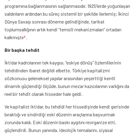
programına bağlanmasının sağlanmasıdır. 1925’lerde yoğunlaşan
saldırıların ardından bu süreç sistemli bir şekilde ilerlemiş; İkinci
Dünya Savaşı sonrası döneme gelindiğinde, tarikat
toplumsallığının artık kendi “temsili mekanizmaları” ortadan
kalkmıştır
.
1
Bir başka tehdit
İktidar kadrolarının tek kaygısı, “eskiye dönüş” özlemlilerinin
tehdidinden ibaret değildi elbette. Türkiye kapitalizmi
sözkonusu geleneksel yapılar arasından yeşerttiği kentli
dinamik güçlendiği ölçüde, bunun mezar kazıcılarının varlığını da
reel bir tehdit olarak hisseder hale geldi.
Ve kapitalist iktidar, bu tehdidi her hissedişinde kendi gerisinde
bıraktığı ve sindirdiği eski düzenin araçlarına başvurmak
zorunda kaldı. Eski düzenin baskı aygıtını reorganize etti,
güçlendirdi. Bunun yanında, ideolojik temalarını, siyasal