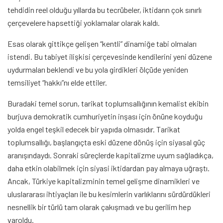
tehdidin reel olduğu yıllarda bu tecrübeler, iktidarın çok sınırlı
çerçevelere hapsettiği yoklamalar olarak kaldı.
Esas olarak gittikçe gelişen “kentli” dinamiğe tabi olmaları
istendi. Bu tabiyet ilişkisi çerçevesinde kendilerini yeni düzene
uydurmaları beklendi ve bu yola girdikleri ölçüde yeniden
temsiliyet “hakkı”nı elde ettiler.
Buradaki temel sorun, tarikat toplumsallığının kemalist ekibin
burjuva demokratik cumhuriyetin inşası için önüne koyduğu
yolda engel teşkil edecek bir yapıda olmasıdır. Tarikat
toplumsallığı, başlangıçta eski düzene dönüş için siyasal güç
aranışındaydı. Sonraki süreçlerde kapitalizme uyum sağladıkça,
daha etkin olabilmek için siyasi iktidardan pay almaya uğraştı.
Ancak, Türkiye kapitalizminin temel gelişme dinamikleri ve
uluslararası ihtiyaçları ile bu kesimlerin varlıklarını sürdürdükleri
nesnellik bir türlü tam olarak çakışmadı ve bu gerilim hep
varoldu.