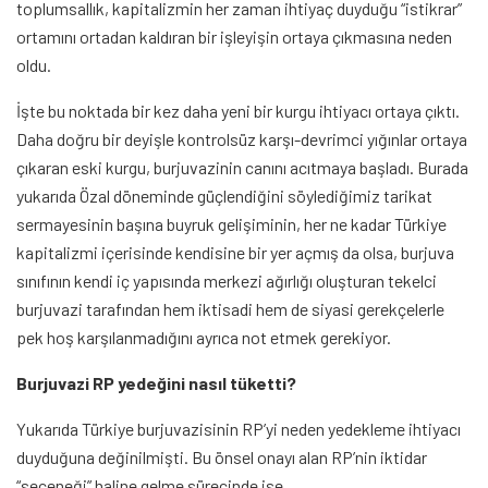
toplumsallık, kapitalizmin her zaman ihtiyaç duyduğu “istikrar”
ortamını ortadan kaldıran bir işleyişin ortaya çıkmasına neden
oldu.
İşte bu noktada bir kez daha yeni bir kurgu ihtiyacı ortaya çıktı.
Daha doğru bir deyişle kontrolsüz karşı-devrimci yığınlar ortaya
çıkaran eski kurgu, burjuvazinin canını acıtmaya başladı. Burada
yukarıda Özal döneminde güçlendiğini söylediğimiz tarikat
sermayesinin başına buyruk gelişiminin, her ne kadar Türkiye
kapitalizmi içerisinde kendisine bir yer açmış da olsa, burjuva
sınıfının kendi iç yapısında merkezi ağırlığı oluşturan tekelci
burjuvazi tarafından hem iktisadi hem de siyasi gerekçelerle
pek hoş karşılanmadığını ayrıca not etmek gerekiyor.
Burjuvazi RP yedeğini nasıl tüketti?
Yukarıda Türkiye burjuvazisinin RP’yi neden yedekleme ihtiyacı
duyduğuna değinilmişti. Bu önsel onayı alan RP’nin iktidar
“seçeneği” haline gelme sürecinde ise,