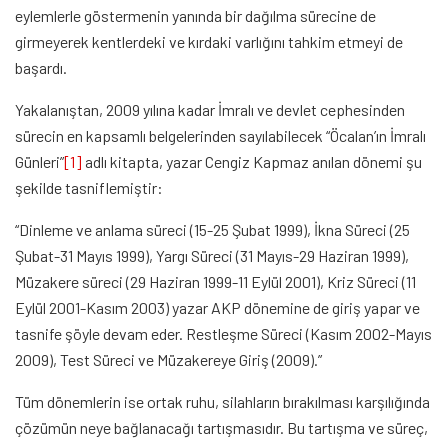
eylemlerle göstermenin yanında bir dağılma sürecine de
girmeyerek kentlerdeki ve kırdaki varlığını tahkim etmeyi de
başardı.
Yakalanıştan, 2009 yılına kadar İmralı ve devlet cephesinden
sürecin en kapsamlı belgelerinden sayılabilecek “Öcalan’ın İmralı
Günleri”
[1]
adlı kitapta, yazar Cengiz Kapmaz anılan dönemi şu
şekilde tasniflemiştir:
“Dinleme ve anlama süreci (15-25 Şubat 1999), İkna Süreci (25
Şubat-31 Mayıs 1999), Yargı Süreci (31 Mayıs-29 Haziran 1999),
Müzakere süreci (29 Haziran 1999-11 Eylül 2001), Kriz Süreci (11
Eylül 2001-Kasım 2003) yazar AKP dönemine de giriş yapar ve
tasnife şöyle devam eder. Restleşme Süreci (Kasım 2002-Mayıs
2009), Test Süreci ve Müzakereye Giriş (2009).”
Tüm dönemlerin ise ortak ruhu, silahların bırakılması karşılığında
çözümün neye bağlanacağı tartışmasıdır. Bu tartışma ve süreç,