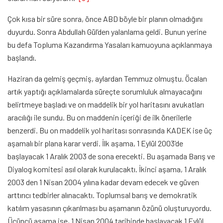
Çok kısa bir süre sonra, önce ABD böyle bir planın olmadığını
duyurdu. Sonra Abdullah Gül’den yalanlama geldi. Bunun yerine
bu defa Topluma Kazandırma Yasaları kamuoyuna açıklanmaya
başlandı.
Haziran da gelmiş geçmiş, aylardan Temmuz olmuştu. Öcalan
artık yaptığı açıklamalarda süreçte sorumluluk almayacağını
belirtmeye başladı ve on maddelik bir yol haritasını avukatları
aracılığı ile sundu. Bu on maddenin içeriği de ilk önerilerle
benzerdi. Bu on maddelik yol haritası sonrasında KADEK ise üç
aşamalı bir plana karar verdi. İlk aşama, 1 Eylül 2003’de
başlayacak 1 Aralık 2003 de sona erecekti. Bu aşamada Barış ve
Diyalog komitesi asıl olarak kurulacaktı. İkinci aşama, 1 Aralık
2003 den 1 Nisan 2004 yılına kadar devam edecek ve güven
arttırıcı tedbirler alınacaktı. Toplumsal barış ve demokratik
katılım yasasının çıkarılması bu aşamanın özünü oluşturuyordu.
Üçüncü aşama ise, 1 Nisan 2004 tarihinde başlayacak 1 Eylül