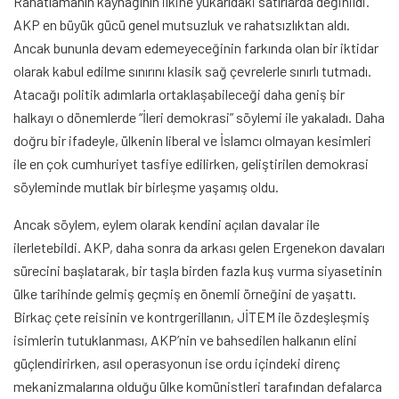
Rahatlamanın kaynağının ilkine yukarıdaki satırlarda değinildi.
AKP en büyük gücü genel mutsuzluk ve rahatsızlıktan aldı.
Ancak bununla devam edemeyeceğinin farkında olan bir iktidar
olarak kabul edilme sınırını klasik sağ çevrelerle sınırlı tutmadı.
Atacağı politik adımlarla ortaklaşabileceği daha geniş bir
halkayı o dönemlerde “İleri demokrasi” söylemi ile yakaladı. Daha
doğru bir ifadeyle, ülkenin liberal ve İslamcı olmayan kesimleri
ile en çok cumhuriyet tasfiye edilirken, geliştirilen demokrasi
söyleminde mutlak bir birleşme yaşamış oldu.
Ancak söylem, eylem olarak kendini açılan davalar ile
ilerletebildi. AKP, daha sonra da arkası gelen Ergenekon davaları
sürecini başlatarak, bir taşla birden fazla kuş vurma siyasetinin
ülke tarihinde gelmiş geçmiş en önemli örneğini de yaşattı.
Birkaç çete reisinin ve kontrgerillanın, JİTEM ile özdeşleşmiş
isimlerin tutuklanması, AKP’nin ve bahsedilen halkanın elini
güçlendirirken, asıl operasyonun ise ordu içindeki direnç
mekanizmalarına olduğu ülke komünistleri tarafından defalarca