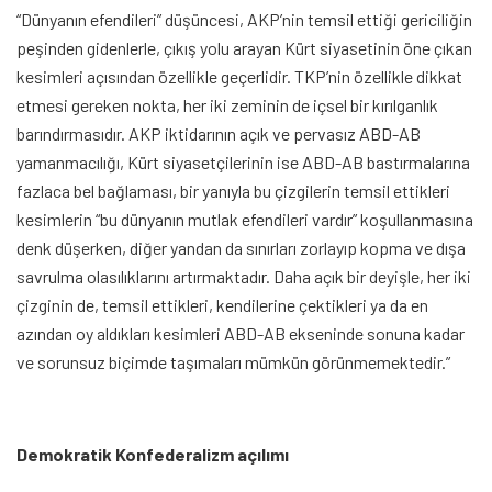
“Dünyanın efendileri” düşüncesi, AKP’nin temsil ettiği gericiliğin
peşinden gidenlerle, çıkış yolu arayan Kürt siyasetinin öne çıkan
kesimleri açısından özellikle geçerlidir. TKP’nin özellikle dikkat
etmesi gereken nokta, her iki zeminin de içsel bir kırılganlık
barındırmasıdır. AKP iktidarının açık ve pervasız ABD-AB
yamanmacılığı, Kürt siyasetçilerinin ise ABD-AB bastırmalarına
fazlaca bel bağlaması, bir yanıyla bu çizgilerin temsil ettikleri
kesimlerin “bu dünyanın mutlak efendileri vardır” koşullanmasına
denk düşerken, diğer yandan da sınırları zorlayıp kopma ve dışa
savrulma olasılıklarını artırmaktadır. Daha açık bir deyişle, her iki
çizginin de, temsil ettikleri, kendilerine çektikleri ya da en
azından oy aldıkları kesimleri ABD-AB ekseninde sonuna kadar
ve sorunsuz biçimde taşımaları mümkün görünmemektedir.”
Demokratik Konfederalizm açılımı