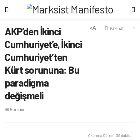
A
AKP’den İkinci
A
PAYLAŞ
Cumhuriyet’e, İkinci
Cumhuriyet’ten
Kürt sorununa: Bu
paradigma
değişmeli
96
Görünüm
Okunma Süresi: 39 dakika