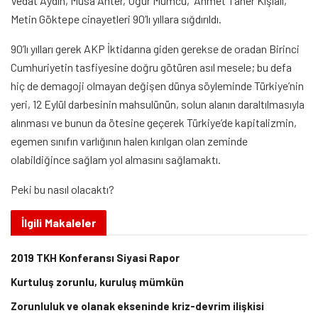
Vedat Aydın, Musa Anter, Uğur Mumcu, Ahmet Taner Kışlalı,
Metin Göktepe cinayetleri 90’lı yıllara sığdırıldı.
90’lı yılları gerek AKP İktidarına giden gerekse de oradan Birinci
Cumhuriyetin tasfiyesine doğru götüren asıl mesele; bu defa
hiç de demagoji olmayan değişen dünya söyleminde Türkiye’nin
yeri, 12 Eylül darbesinin mahsulünün, solun alanın daraltılmasıyla
alınması ve bunun da ötesine geçerek Türkiye’de kapitalizmin,
egemen sınıfın varlığının halen kırılgan olan zeminde
olabildiğince sağlam yol almasını sağlamaktı.
Peki bu nasıl olacaktı?
İlgili
Makaleler
2019 TKH Konferansı Siyasi Rapor
Kurtuluş zorunlu, kuruluş mümkün
Zorunluluk ve olanak ekseninde kriz-devrim ilişkisi