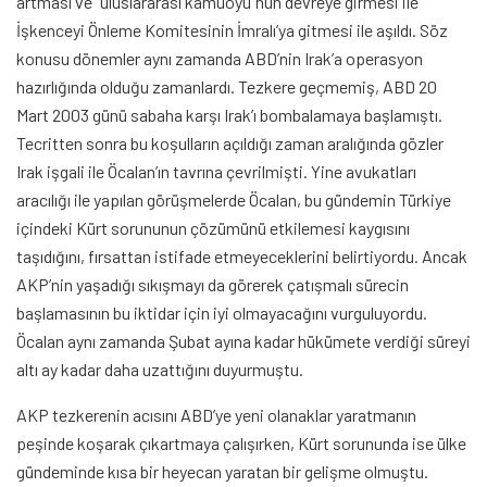
artması ve “uluslararası kamuoyu”nun devreye girmesi ile
İşkenceyi Önleme Komitesinin İmralı’ya gitmesi ile aşıldı. Söz
konusu dönemler aynı zamanda ABD’nin Irak’a operasyon
hazırlığında olduğu zamanlardı. Tezkere geçmemiş, ABD 20
Mart 2003 günü sabaha karşı Irak’ı bombalamaya başlamıştı.
Tecritten sonra bu koşulların açıldığı zaman aralığında gözler
Irak işgali ile Öcalan’ın tavrına çevrilmişti. Yine avukatları
aracılığı ile yapılan görüşmelerde Öcalan, bu gündemin Türkiye
içindeki Kürt sorununun çözümünü etkilemesi kaygısını
taşıdığını, fırsattan istifade etmeyeceklerini belirtiyordu. Ancak
AKP’nin yaşadığı sıkışmayı da görerek çatışmalı sürecin
başlamasının bu iktidar için iyi olmayacağını vurguluyordu.
Öcalan aynı zamanda Şubat ayına kadar hükümete verdiği süreyi
altı ay kadar daha uzattığını duyurmuştu.
AKP tezkerenin acısını ABD’ye yeni olanaklar yaratmanın
peşinde koşarak çıkartmaya çalışırken, Kürt sorununda ise ülke
gündeminde kısa bir heyecan yaratan bir gelişme olmuştu.