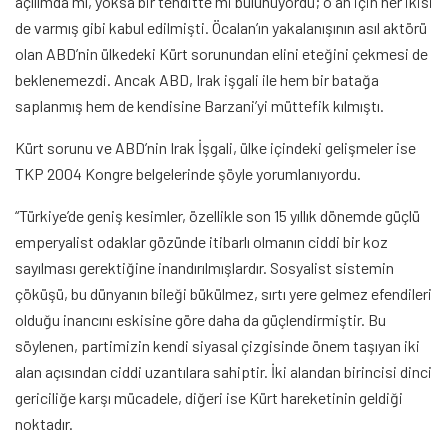
açılımda mı, yoksa bir tehditte mi bulunuyordu; o an için her ikisi
de varmış gibi kabul edilmişti. Öcalan’ın yakalanışının asıl aktörü
olan ABD’nin ülkedeki Kürt sorunundan elini eteğini çekmesi de
beklenemezdi. Ancak ABD, Irak işgali ile hem bir batağa
saplanmış hem de kendisine Barzani’yi müttefik kılmıştı.
Kürt sorunu ve ABD’nin Irak İşgali, ülke içindeki gelişmeler ise
TKP 2004 Kongre belgelerinde şöyle yorumlanıyordu.
“Türkiye’de geniş kesimler, özellikle son 15 yıllık dönemde güçlü
emperyalist odaklar gözünde itibarlı olmanın ciddi bir koz
sayılması gerektiğine inandırılmışlardır. Sosyalist sistemin
çöküşü, bu dünyanın bileği bükülmez, sırtı yere gelmez efendileri
olduğu inancını eskisine göre daha da güçlendirmiştir. Bu
söylenen, partimizin kendi siyasal çizgisinde önem taşıyan iki
alan açısından ciddi uzantılara sahiptir. İki alandan birincisi dinci
gericiliğe karşı mücadele, diğeri ise Kürt hareketinin geldiği
noktadır.