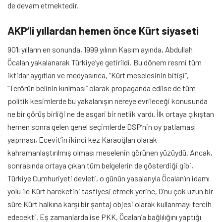
de devam etmektedir.
AKP’li yıllardan hemen önce Kürt siyaseti
90’lı yılların en sonunda, 1999 yılının Kasım ayında, Abdullah
Öcalan yakalanarak Türkiye’ye getirildi. Bu dönem resmi tüm
iktidar aygıtları ve medyasınca, “Kürt meselesinin bitişi”,
“Terörün belinin kırılması” olarak propaganda edilse de tüm
politik kesimlerde bu yakalanışın nereye evrileceği konusunda
ne bir görüş birliği ne de asgari bir netlik vardı. İlk ortaya çıkıştan
hemen sonra gelen genel seçimlerde DSP’nin oy patlaması
yapması, Ecevit’in ikinci kez Karaoğlan olarak
kahramanlaştırılmış olması meselenin görünen yüzüydü. Ancak,
sonrasında ortaya çıkan tüm belgelerin de gösterdiği gibi,
Türkiye Cumhuriyeti devleti, o günün yasalarıyla Öcalan’ın idamı
yolu ile Kürt hareketini tasfiyesi etmek yerine, O’nu çok uzun bir
süre Kürt halkına karşı bir şantaj objesi olarak kullanmayı tercih
edecekti. Eş zamanlarda ise PKK, Öcalan’a bağlılığını yaptığı