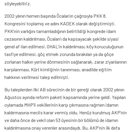
söyleyebiliriz.
2002 yılının hemen başında Öcalan’ın çağrısıyla PKK 8.
Kongresini toplamış ve adını KADEK olarak değiştirmişti.
PKK’nin varlığını tamamladığının belirtildiği kongrede idam
cezasının kaldırılması, Öcalan’ı da kapsayacak şekilde siyasi
genel af ilan edilmesi, OHAL’in kaldırılması, köy koruculuğunun
tasfiye edilmesi, göç etmek zorunda bırakılan ya da göçe
zorlanan halkın yerine dönmesinin sağlanarak, zarar ziyanlarının
karşılanması, Kürt kimliğinin tanınması, anadilde eğitim
hakkının verilmesi talep edilmişti.
Bu taleplerden ilki AB sürecinin de bir gereği olarak 2002 yılının
Ağustos ayında reform paketi kapsamında yerine geldi. Yapılan
oylamada MHP’li vekillerinin karşı çıkmasına rağmen idamın
kaldırmasına meclis karar vermiş oldu. Henüz kurulmuş AKP’nin
ve daha önce de vekil olan 53 üyesinin bir bölümü de idamın
kaldırılmasına onay verenler arasındaydı. Bu, AKP’nin ilk defa