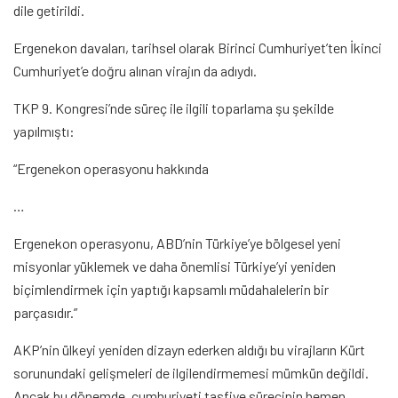
dile getirildi.
Ergenekon davaları, tarihsel olarak Birinci Cumhuriyet’ten İkinci
Cumhuriyet’e doğru alınan virajın da adıydı.
TKP 9. Kongresi’nde süreç ile ilgili toparlama şu şekilde
yapılmıştı:
“Ergenekon operasyonu hakkında
…
Ergenekon operasyonu, ABD’nin Türkiye’ye bölgesel yeni
misyonlar yüklemek ve daha önemlisi Türkiye’yi yeniden
biçimlendirmek için yaptığı kapsamlı müdahalelerin bir
parçasıdır.”
AKP’nin ülkeyi yeniden dizayn ederken aldığı bu virajların Kürt
sorunundaki gelişmeleri de ilgilendirmemesi mümkün değildi.
Ancak bu dönemde, cumhuriyeti tasfiye sürecinin hemen