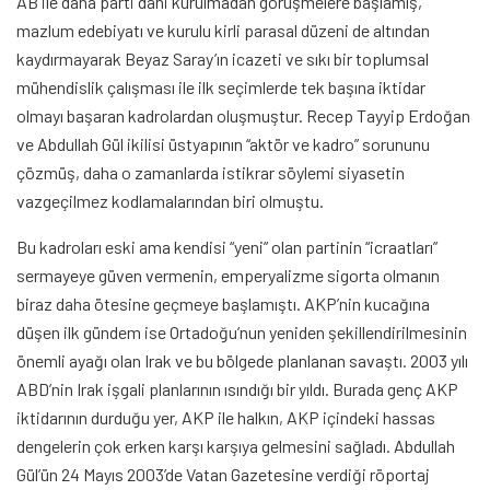
AB ile daha parti dahi kurulmadan görüşmelere başlamış,
mazlum edebiyatı ve kurulu kirli parasal düzeni de altından
kaydırmayarak Beyaz Saray’ın icazeti ve sıkı bir toplumsal
mühendislik çalışması ile ilk seçimlerde tek başına iktidar
olmayı başaran kadrolardan oluşmuştur. Recep Tayyip Erdoğan
ve Abdullah Gül ikilisi üstyapının “aktör ve kadro” sorununu
çözmüş, daha o zamanlarda istikrar söylemi siyasetin
vazgeçilmez kodlamalarından biri olmuştu.
Bu kadroları eski ama kendisi “yeni” olan partinin “icraatları”
sermayeye güven vermenin, emperyalizme sigorta olmanın
biraz daha ötesine geçmeye başlamıştı. AKP’nin kucağına
düşen ilk gündem ise Ortadoğu’nun yeniden şekillendirilmesinin
önemli ayağı olan Irak ve bu bölgede planlanan savaştı. 2003 yılı
ABD’nin Irak işgali planlarının ısındığı bir yıldı. Burada genç AKP
iktidarının durduğu yer, AKP ile halkın, AKP içindeki hassas
dengelerin çok erken karşı karşıya gelmesini sağladı. Abdullah
Gül’ün 24 Mayıs 2003’de Vatan Gazetesine verdiği röportaj