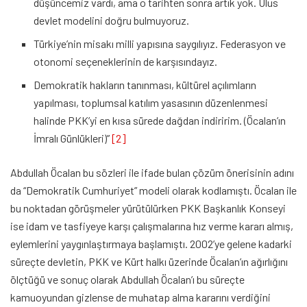
düşüncemiz vardı, ama o tarihten sonra artık yok. Ulus
devlet modelini doğru bulmuyoruz.
Türkiye’nin misakı milli yapısına saygılıyız. Federasyon ve
otonomi seçeneklerinin de karşısındayız.
Demokratik hakların tanınması, kültürel açılımların
yapılması, toplumsal katılım yasasının düzenlenmesi
halinde PKK’yi en kısa sürede dağdan indiririm. (Öcalan’ın
İmralı Günlükleri)”
[2]
Abdullah Öcalan bu sözleri ile ifade bulan çözüm önerisinin adını
da “Demokratik Cumhuriyet” modeli olarak kodlamıştı. Öcalan ile
bu noktadan görüşmeler yürütülürken PKK Başkanlık Konseyi
ise idam ve tasfiyeye karşı çalışmalarına hız verme kararı almış,
eylemlerini yaygınlaştırmaya başlamıştı. 2002’ye gelene kadarki
süreçte devletin, PKK ve Kürt halkı üzerinde Öcalan’ın ağırlığını
ölçtüğü ve sonuç olarak Abdullah Öcalan’ı bu süreçte
kamuoyundan gizlense de muhatap alma kararını verdiğini