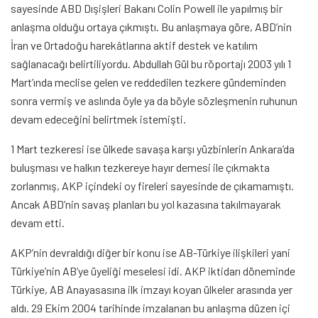
sayesinde ABD Dışişleri Bakanı Colin Powell ile yapılmış bir
anlaşma olduğu ortaya çıkmıştı. Bu anlaşmaya göre, ABD’nin
İran ve Ortadoğu harekâtlarına aktif destek ve katılım
sağlanacağı belirtiliyordu. Abdullah Gül bu röportajı 2003 yılı 1
Mart’ında meclise gelen ve reddedilen tezkere gündeminden
sonra vermiş ve aslında öyle ya da böyle sözleşmenin ruhunun
devam edeceğini belirtmek istemişti.
1 Mart tezkeresi ise ülkede savaşa karşı yüzbinlerin Ankara’da
buluşması ve halkın tezkereye hayır demesi ile çıkmakta
zorlanmış, AKP içindeki oy fireleri sayesinde de çıkamamıştı.
Ancak ABD’nin savaş planları bu yol kazasına takılmayarak
devam etti.
AKP’nin devraldığı diğer bir konu ise AB-Türkiye ilişkileri yani
Türkiye’nin AB’ye üyeliği meselesi idi. AKP iktidarı döneminde
Türkiye, AB Anayasasına ilk imzayı koyan ülkeler arasında yer
aldı. 29 Ekim 2004 tarihinde imzalanan bu anlaşma düzen içi