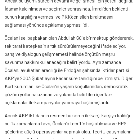
Ancak bu uyum, sürecin devamı ve gelişmesi için yeterli değildi.
İdamın kaldırılması ve seçimler sonrasında, İmralı’dan beklenti,
bunun karşılığını vermesi ve PKK’den silah bırakmasını
sağlaması yönünde açıklama yapması idi.
Öcalan ise, başbakan olan Abdullah Gül’e bir mektup göndererek,
tek taraflı ateşkesin artık sürdürülemeyeceğini ifade ediyor,
barış ve diyalogun gelişmemesi halinde örgütün meşru
savunma hakkını kullanacağını belirtiyordu. Aynı zamanda
Öcalan, avukatları aracılığı ile Erdoğan şahsında iktidar partisi
AKP’ye 2003 Şubat ayına kadar süre tanıdığını belirtmişti. Diğer
Kürt kurumları ise Öcalan’ın yaşam koşullarından, demokratik
çözüm yollarına uzanan ve yukarıda belirtilen içerikte
açıklamalar ile kampanyalar yapmaya başlamışlardı.
Ancak AKP iktidarının resmen bu sorun ile karşı karşıya kaldığı
bu ilk zamanlarda tavrı, Öcalan’a tecritin başlatılması ve HPG
güçlerine güçlü operasyonlar yapmak oldu. Tecrit, çatışmaların