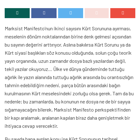
Marksist Manifesto’nun ikinci sayısını Kürt Sorununa ayırması,
meselenin dönüm noktalarından birine denk gelmesi açısından
bu sayının değerini arttırıyor. Aslına bakılırsa Kürt Sorunu ya da
Kürt siyasi başlıkları söz konusu olduğunda, solun çoğu teorik
yayın organında, uzun zamandır dosya bazlı yazılardan değil,
tekil yazılar okuyoruz… Ülke ve dünya gündeminde tuttuğu
ağırlık ile yazın alanında tuttuğu ağırlık arasında bu orantısızlığın
tahmin edebildiğim nedeni, parça bütün arasındaki bağın
kurulmasının Kürt meselesindeki zorluğu olsa gerek. Tam da bu
nedenle; bu zamanlarda, bu konunun ne dosya ne de bir sayıya
sığamayacağını bilerek, Marksist Manifesto perkspektifinden
bir kapı aralamak, aralanan kapıları biraz daha genişletmek bir
ihtiyaca cevap verecektir.
Bu sayıda bana ayrılan konu ise Kürt Sorununun tarihsel