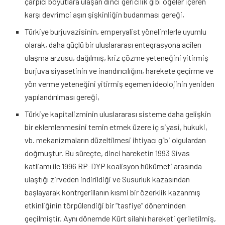
çarpıcı boyutlara ulaşan dinci gericilik gibi öğeler içeren
karşı devrimci aşırı şişkinliğin budanması gereği,
Türkiye burjuvazisinin, emperyalist yönelimlerle uyumlu
olarak, daha güçlü bir uluslararası entegrasyona acilen
ulaşma arzusu, dağılmış, kriz çözme yeteneğini yitirmiş
burjuva siyasetinin ve inandırıcılığını, harekete geçirme ve
yön verme yeteneğini yitirmiş egemen ideolojinin yeniden
yapılandırılması gereği,
Türkiye kapitalizminin uluslararası sisteme daha gelişkin
bir eklemlenmesini temin etmek üzere iç siyasi, hukuki,
vb. mekanizmaların düzeltilmesi ihtiyacı gibi olgulardan
doğmuştur. Bu süreçte, dinci hareketin 1993 Sivas
katliamı ile 1996 RP-DYP koalisyon hükümeti arasında
ulaştığı zirveden indirildiği ve Susurluk kazasından
başlayarak kontrgerillanın kısmi bir özerklik kazanmış
etkinliğinin törpülendiği bir “tasfiye” döneminden
geçilmiştir. Aynı dönemde Kürt silahlı hareketi geriletilmiş,