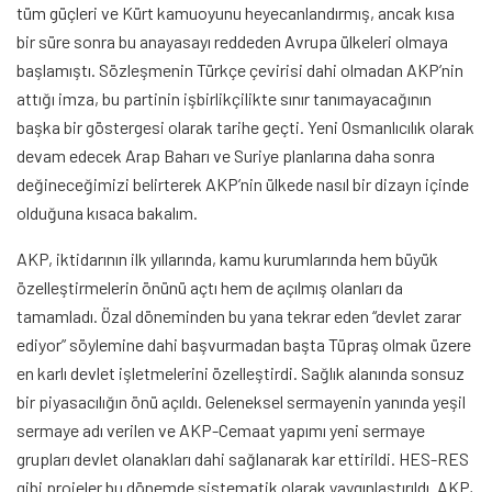
tüm güçleri ve Kürt kamuoyunu heyecanlandırmış, ancak kısa
bir süre sonra bu anayasayı reddeden Avrupa ülkeleri olmaya
başlamıştı. Sözleşmenin Türkçe çevirisi dahi olmadan AKP’nin
attığı imza, bu partinin işbirlikçilikte sınır tanımayacağının
başka bir göstergesi olarak tarihe geçti. Yeni Osmanlıcılık olarak
devam edecek Arap Baharı ve Suriye planlarına daha sonra
değineceğimizi belirterek AKP’nin ülkede nasıl bir dizayn içinde
olduğuna kısaca bakalım.
AKP, iktidarının ilk yıllarında, kamu kurumlarında hem büyük
özelleştirmelerin önünü açtı hem de açılmış olanları da
tamamladı. Özal döneminden bu yana tekrar eden “devlet zarar
ediyor” söylemine dahi başvurmadan başta Tüpraş olmak üzere
en karlı devlet işletmelerini özelleştirdi. Sağlık alanında sonsuz
bir piyasacılığın önü açıldı. Geleneksel sermayenin yanında yeşil
sermaye adı verilen ve AKP-Cemaat yapımı yeni sermaye
grupları devlet olanakları dahi sağlanarak kar ettirildi. HES-RES
gibi projeler bu dönemde sistematik olarak yaygınlaştırıldı. AKP,