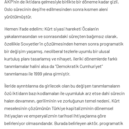
AKP’nin de iktidara gelmesiyle birlikte bir döneme kadar gizli,
Oslo sürecinin deşifre edilmesinden sonra kısmen aleni
yürütülmüştür.
Hemen ifade edelim; Kürt siyasi hareketi Öcalan’ın
yakalanmasından ve sonrasındaki süreçten bağımsız olarak,
özellikle Sovyetler’in çözülmesinden hemen sonra programatik
bir değişim yaşamış, neoliberal tezlerle uyumlu bir ulusal
kurtuluş planı tasarlamış ve nihayet, ileriki dönemlerde farklı
tanımlamalar halini alsa da “Demokratik Cumhuriyet”
tanımlaması ile 1999 yılına girmiştir.
İleride ayrıntılarına da girilecek olan bu değişen tanımlamaların
özü iktidarın bazı kodlamaları ile uyumluluk arz etse dahi sürecin
halen devamının, geriliminin ve zorluğunun temel nedeni, Kürt
meselesinin çözümünün Türkiye kapitalizminin dönemsel
ihtiyaçları ve emperyalizmin tarihsel ihtiyaçlarına göre
belirleniyor olmasındandır. Burada belirleyen aktör, programatik