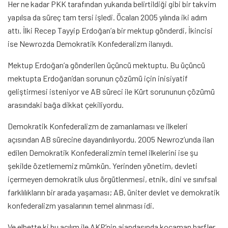
Her ne kadar PKK tarafından yukarıda belirtildiği gibi bir takvim
yapılsa da süreç tam tersi işledi. Öcalan 2005 yılında iki adım
attı. İlki Recep Tayyip Erdoğan’a bir mektup gönderdi, İkincisi
ise Newrozda Demokratik Konfederalizm ilanıydı.
Mektup Erdoğan’a gönderilen üçüncü mektuptu. Bu üçüncü
mektupta Erdoğan’dan sorunun çözümü için inisiyatif
geliştirmesi isteniyor ve AB süreci ile Kürt sorununun çözümü
arasındaki bağa dikkat çekiliyordu.
Demokratik Konfederalizm de zamanlaması ve ilkeleri
açısından AB sürecine dayandırılıyordu. 2005 Newroz’unda ilan
edilen Demokratik Konfederalizmin temel ilkelerini ise şu
şekilde özetlememiz mümkün. Yerinden yönetim, devleti
içermeyen demokratik ulus örgütlenmesi, etnik, dini ve sınıfsal
farklılıkların bir arada yaşaması; AB, üniter devlet ve demokratik
konfederalizm yasalarının temel alınması idi.
Ve elbette ki bu açılım ile AKP’nin ajandasında kocaman harfler