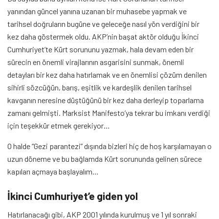
yanından güncel yanına uzanan bir muhasebe yapmak ve
tarihsel doğruların bugüne ve geleceğe nasıl yön verdiğini bir
kez daha göstermek oldu. AKP’nin başat aktör olduğu İkinci
Cumhuriyet’te Kürt sorununu yazmak, hala devam eden bir
sürecin en önemli virajlarının asgarisini sunmak, önemli
detayları bir kez daha hatırlamak ve en önemlisi çözüm denilen
sihirli sözcüğün, barış, eşitlik ve kardeşlik denilen tarihsel
kavganın neresine düştüğünü bir kez daha derleyip toparlama
zamanı gelmişti. Marksist Manifesto’ya tekrar bu imkanı verdiği
için teşekkür etmek gerekiyor…
O halde “Gezi parantezi” dışında bizleri hiç de hoş karşılamayan o
uzun döneme ve bu bağlamda Kürt sorununda gelinen sürece
kapıları açmaya başlayalım…
İkinci Cumhuriyet’e giden yol
Hatırlanacağı gibi, AKP 2001 yılında kurulmuş ve 1 yıl sonraki