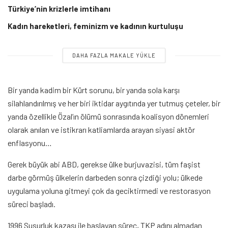
Türkiye’nin krizlerle imtihanı
Kadın hareketleri, feminizm ve kadının kurtuluşu
DAHA FAZLA MAKALE YÜKLE
Bir yanda kadim bir Kürt sorunu, bir yanda sola karşı
silahlandırılmış ve her biri iktidar aygıtında yer tutmuş çeteler, bir
yanda özellikle Özal’ın ölümü sonrasında koalisyon dönemleri
olarak anılan ve istikrarı katliamlarda arayan siyasi aktör
enflasyonu…
Gerek büyük abi ABD, gerekse ülke burjuvazisi, tüm faşist
darbe görmüş ülkelerin darbeden sonra çizdiği yolu; ülkede
uygulama yoluna gitmeyi çok da geciktirmedi ve restorasyon
süreci başladı.
1996 Susurluk kazası ile başlayan süreç, TKP adını almadan