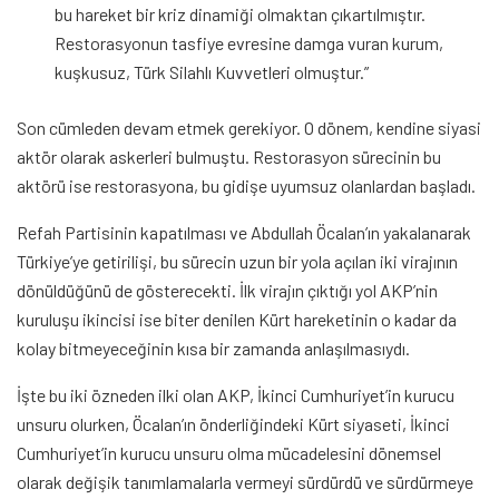
bu hareket bir kriz dinamiği olmaktan çıkartılmıştır.
Restorasyonun tasfiye evresine damga vuran kurum,
kuşkusuz, Türk Silahlı Kuvvetleri olmuştur.”
Son cümleden devam etmek gerekiyor. O dönem, kendine siyasi
aktör olarak askerleri bulmuştu. Restorasyon sürecinin bu
aktörü ise restorasyona, bu gidişe uyumsuz olanlardan başladı.
Refah Partisinin kapatılması ve Abdullah Öcalan’ın yakalanarak
Türkiye’ye getirilişi, bu sürecin uzun bir yola açılan iki virajının
dönüldüğünü de gösterecekti. İlk virajın çıktığı yol AKP’nin
kuruluşu ikincisi ise biter denilen Kürt hareketinin o kadar da
kolay bitmeyeceğinin kısa bir zamanda anlaşılmasıydı.
İşte bu iki özneden ilki olan AKP, İkinci Cumhuriyet’in kurucu
unsuru olurken, Öcalan’ın önderliğindeki Kürt siyaseti, İkinci
Cumhuriyet’in kurucu unsuru olma mücadelesini dönemsel
olarak değişik tanımlamalarla vermeyi sürdürdü ve sürdürmeye