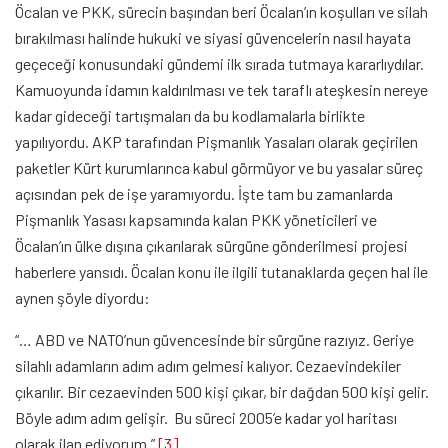
Öcalan ve PKK, sürecin başından beri Öcalan’ın koşulları ve silah
bırakılması halinde hukuki ve siyasi güvencelerin nasıl hayata
geçeceği konusundaki gündemi ilk sırada tutmaya kararlıydılar.
Kamuoyunda idamın kaldırılması ve tek taraflı ateşkesin nereye
kadar gideceği tartışmaları da bu kodlamalarla birlikte
yapılıyordu. AKP tarafından Pişmanlık Yasaları olarak geçirilen
paketler Kürt kurumlarınca kabul görmüyor ve bu yasalar süreç
açısından pek de işe yaramıyordu. İşte tam bu zamanlarda
Pişmanlık Yasası kapsamında kalan PKK yöneticileri ve
Öcalan’ın ülke dışına çıkarılarak sürgüne gönderilmesi projesi
haberlere yansıdı. Öcalan konu ile ilgili tutanaklarda geçen hal ile
aynen şöyle diyordu:
“… ABD ve NATO’nun güvencesinde bir sürgüne razıyız. Geriye
silahlı adamların adım adım gelmesi kalıyor. Cezaevindekiler
çıkarılır. Bir cezaevinden 500 kişi çıkar, bir dağdan 500 kişi gelir.
Böyle adım adım gelişir. Bu süreci 2005’e kadar yol haritası
olarak ilan ediyorum.”
[3]