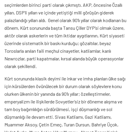
seçimlerden birinci parti olarak çıkmıştı. AKP, öncesine Özallı
yılları, DSP’li yılları ve içinde yetiştiği milli görüşün giderek
palazlandığı yılları aldı. Genel olarak 90’lı yıllar olarak kodlanan bu
dönem, Kürt sorununda başta Tansu Çiller DYP’si olmak üzere,
aktör olarak askerlerin ve tüm iktidar aygıtlarının, Kürt siyaseti
üzerinde sistematik bir baskı kurduğu; gözaltılar, beyaz
Toroslarla anılan faili meçhul cinayetler, katliamlar, kanlı
Newrozlar, parti kapatmalar, kırsal alanda büyük operasyonlar
olarak şekillendi.
Kürt sorununda klasik deyimi ile inkar ve imha planları ülke sağı
için kürsülerden övünülecek bir durum olarak söylevlere konu
olurken ülkenin bir yanında da 90’lı yıllar; özelleştirmeler,
emperyalizm ile ilişkilerde Sovyetler’siz bir döneme alışma ve
tam boy bağımlılığın sürdürülmesi, işçi düşmanlığı ve sol
düşmanlığı ile devam etti. Sivas Katliamı, Gazi Katliamı,
Muammer Aksoy, Çetin Emeç, Turan Dursun, Bahriye Üçok,