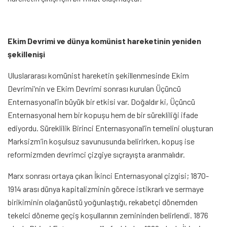
Ekim Devrimi ve dünya komünist hareketinin yeniden
şekillenişi
Uluslararası komünist hareketin şekillenmesinde Ekim
Devrimi’nin ve Ekim Devrimi sonrası kurulan Üçüncü
Enternasyonal’in büyük bir etkisi var. Doğaldır ki, Üçüncü
Enternasyonal hem bir kopuşu hem de bir sürekliliği ifade
ediyordu. Süreklilik Birinci Enternasyonal’in temelini oluşturan
Marksizm’in koşulsuz savunusunda belirirken, kopuş ise
reformizmden devrimci çizgiye sıçrayışta aranmalıdır.
Marx sonrası ortaya çıkan İkinci Enternasyonal çizgisi; 1870-
1914 arası dünya kapitalizminin görece istikrarlı ve sermaye
birikiminin olağanüstü yoğunlaştığı, rekabetçi dönemden
tekelci döneme geçiş koşullarının zemininden belirlendi. 1876