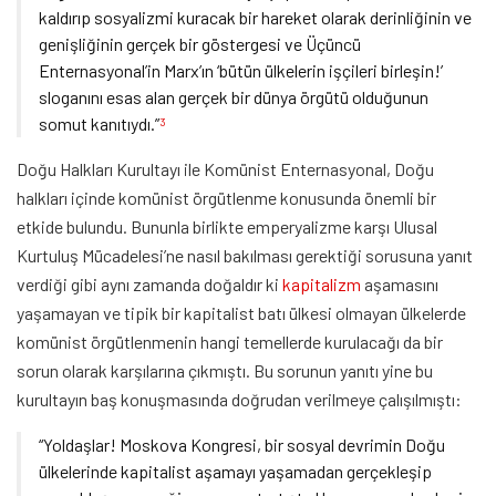
kaldırıp sosyalizmi kuracak bir hareket olarak derinliğinin ve
genişliğinin gerçek bir göstergesi ve Üçüncü
Enternasyonal’in Marx’ın ‘bütün ülkelerin işçileri birleşin!’
sloganını esas alan gerçek bir dünya örgütü olduğunun
somut kanıtıydı.”
3
Doğu Halkları Kurultayı ile Komünist Enternasyonal, Doğu
halkları içinde komünist örgütlenme konusunda önemli bir
etkide bulundu. Bununla birlikte emperyalizme karşı Ulusal
Kurtuluş Mücadelesi’ne nasıl bakılması gerektiği sorusuna yanıt
verdiği gibi aynı zamanda doğaldır ki
kapitalizm
aşamasını
yaşamayan ve tipik bir kapitalist batı ülkesi olmayan ülkelerde
komünist örgütlenmenin hangi temellerde kurulacağı da bir
sorun olarak karşılarına çıkmıştı. Bu sorunun yanıtı yine bu
kurultayın baş konuşmasında doğrudan verilmeye çalışılmıştı:
“Yoldaşlar! Moskova Kongresi, bir sosyal devrimin Doğu
ülkelerinde kapitalist aşamayı yaşamadan gerçekleşip