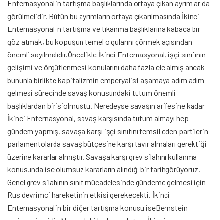
Enternasyonal’in tartışma başlıklarında ortaya çıkan ayrımlar da
görülmelidir. Bütün bu ayrımların ortaya çıkarılmasında İkinci
Enternasyonal’in tartışma ve tıkanma başlıklarına kabaca bir
göz atmak, bu kopuşun temel olgularını görmek açısından
önemli sayılmalıdır.Öncelikle İkinci Enternasyonal, işçi sınıfının
gelişimi ve örgütlenmesi konularını daha fazla ele almış ancak
bununla birlikte kapitalizmin emperyalist aşamaya adım adım
gelmesi sürecinde savaş konusundaki tutum önemli
başlıklardan birisiolmuştu. Neredeyse savaşın arifesine kadar
İkinci Enternasyonal, savaş karşısında tutum almayı hep
gündem yapmış, savaşa karşı işçi sınıfını temsil eden partilerin
parlamentolarda savaş bütçesine karşı tavır almaları gerektiği
üzerine kararlar almıştır. Savaşa karşı grev silahını kullanma
konusunda ise olumsuz kararların alındığı bir tarihgörüyoruz.
Genel grev silahının sınıf mücadelesinde gündeme gelmesi için
Rus devrimci hareketinin etkisi gerekecekti. İkinci
Enternasyonal’in bir diğer tartışma konusu iseBernstein