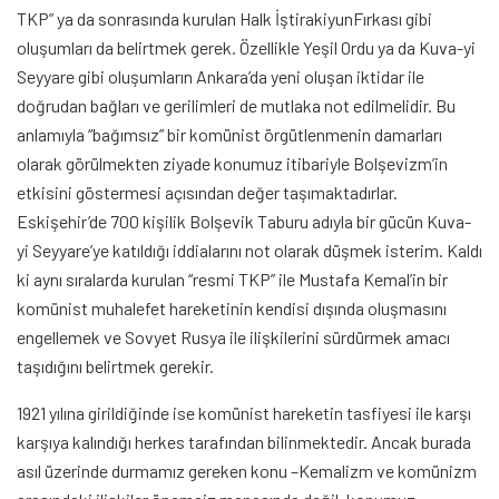
TKP” ya da sonrasında kurulan Halk İştirakiyunFırkası gibi
oluşumları da belirtmek gerek. Özellikle Yeşil Ordu ya da Kuva-yi
Seyyare gibi oluşumların Ankara’da yeni oluşan iktidar ile
doğrudan bağları ve gerilimleri de mutlaka not edilmelidir. Bu
anlamıyla “bağımsız” bir komünist örgütlenmenin damarları
olarak görülmekten ziyade konumuz itibariyle Bolşevizm’in
etkisini göstermesi açısından değer taşımaktadırlar.
Eskişehir’de 700 kişilik Bolşevik Taburu adıyla bir gücün Kuva-
yi Seyyare’ye katıldığı iddialarını not olarak düşmek isterim. Kaldı
ki aynı sıralarda kurulan “resmi TKP” ile Mustafa Kemal’in bir
komünist muhalefet hareketinin kendisi dışında oluşmasını
engellemek ve Sovyet Rusya ile ilişkilerini sürdürmek amacı
taşıdığını belirtmek gerekir.
1921 yılına girildiğinde ise komünist hareketin tasfiyesi ile karşı
karşıya kalındığı herkes tarafından bilinmektedir. Ancak burada
asıl üzerinde durmamız gereken konu –Kemalizm ve komünizm