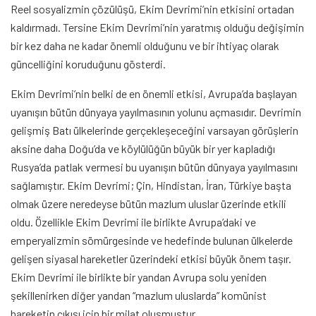
Reel sosyalizmin çözülüşü, Ekim Devrimi’nin etkisini ortadan
kaldırmadı. Tersine Ekim Devrimi’nin yaratmış olduğu değişimin
bir kez daha ne kadar önemli olduğunu ve bir ihtiyaç olarak
güncelliğini koruduğunu gösterdi.
Ekim Devrimi’nin belki de en önemli etkisi, Avrupa’da başlayan
uyanışın bütün dünyaya yayılmasının yolunu açmasıdır. Devrimin
gelişmiş Batı ülkelerinde gerçekleşeceğini varsayan görüşlerin
aksine daha Doğu’da ve köylülüğün büyük bir yer kapladığı
Rusya’da patlak vermesi bu uyanışın bütün dünyaya yayılmasını
sağlamıştır. Ekim Devrimi; Çin, Hindistan, İran, Türkiye başta
olmak üzere neredeyse bütün mazlum uluslar üzerinde etkili
oldu. Özellikle Ekim Devrimi ile birlikte Avrupa’daki ve
emperyalizmin sömürgesinde ve hedefinde bulunan ülkelerde
gelişen siyasal hareketler üzerindeki etkisi büyük önem taşır.
Ekim Devrimi ile birlikte bir yandan Avrupa solu yeniden
şekillenirken diğer yandan “mazlum uluslarda” komünist
hareketin çıkışı için bir milat oluşmuştur.