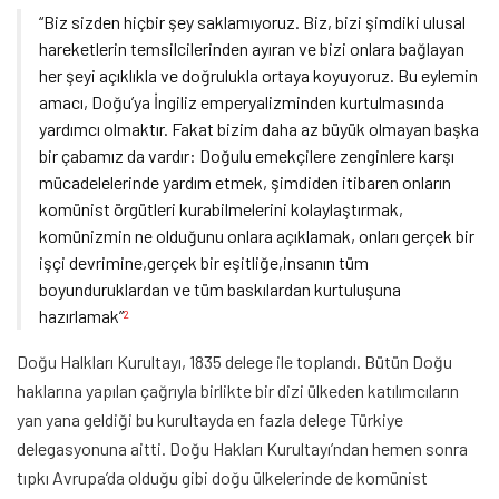
“Biz sizden hiçbir şey saklamıyoruz. Biz, bizi şimdiki ulusal
hareketlerin temsilcilerinden ayıran ve bizi onlara bağlayan
her şeyi açıklıkla ve doğrulukla ortaya koyuyoruz. Bu eylemin
amacı, Doğu’ya İngiliz emperyalizminden kurtulmasında
yardımcı olmaktır. Fakat bizim daha az büyük olmayan başka
bir çabamız da vardır: Doğulu emekçilere zenginlere karşı
mücadelelerinde yardım etmek, şimdiden itibaren onların
komünist örgütleri kurabilmelerini kolaylaştırmak,
komünizmin ne olduğunu onlara açıklamak, onları gerçek bir
işçi devrimine,gerçek bir eşitliğe,insanın tüm
boyunduruklardan ve tüm baskılardan kurtuluşuna
hazırlamak”
2
Doğu Halkları Kurultayı, 1835 delege ile toplandı. Bütün Doğu
haklarına yapılan çağrıyla birlikte bir dizi ülkeden katılımcıların
yan yana geldiği bu kurultayda en fazla delege Türkiye
delegasyonuna aitti. Doğu Hakları Kurultayı’ndan hemen sonra
tıpkı Avrupa’da olduğu gibi doğu ülkelerinde de komünist