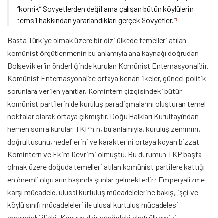
“komik” Sovyetlerden değil ama çalışan bütün köylülerin
temsil hakkından yararlandıkları gerçek Sovyetler.”
5
Başta Türkiye olmak üzere bir dizi ülkede temelleri atılan
komünist örgütlenmenin bu anlamıyla ana kaynağı doğrudan
Bolşevikler’in önderliğinde kurulan Komünist Enternasyonal’dir.
Komünist Enternasyonal’de ortaya konan ilkeler, güncel politik
sorunlara verilen yanıtlar, Komintern çizgisindeki bütün
komünist partilerin de kuruluş paradigmalarını oluşturan temel
noktalar olarak ortaya çıkmıştır. Doğu Halkları Kurultayı’ndan
hemen sonra kurulan TKP’nin, bu anlamıyla, kuruluş zeminini,
doğrultusunu, hedeflerini ve karakterini ortaya koyan bizzat
Komintern ve Ekim Devrimi olmuştu. Bu durumun TKP başta
olmak üzere doğuda temelleri atılan komünist partilere kattığı
en önemli olguların başında şunlar gelmektedir: Emperyalizme
karşı mücadele, ulusal kurtuluş mücadelelerine bakış, işçi ve
köylü sınıfı mücadeleleri ile ulusal kurtuluş mücadelesi
arasındaki ilişki. Konuya dair aşağıdaki alıntı ülkemizi