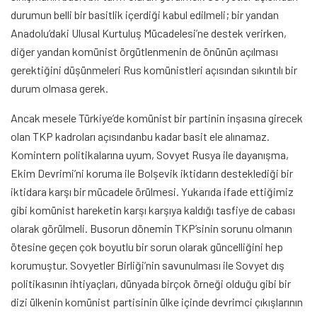
durumun belli bir basitlik içerdiği kabul edilmeli; bir yandan
Anadolu’daki Ulusal Kurtuluş Mücadelesi’ne destek verirken,
diğer yandan komünist örgütlenmenin de önünün açılması
gerektiğini düşünmeleri Rus komünistleri açısından sıkıntılı bir
durum olmasa gerek.
Ancak mesele Türkiye’de komünist bir partinin inşasına girecek
olan TKP kadroları açısındanbu kadar basit ele alınamaz.
Komintern politikalarına uyum, Sovyet Rusya ile dayanışma,
Ekim Devrimi’ni koruma ile Bolşevik iktidarın desteklediği bir
iktidara karşı bir mücadele örülmesi. Yukarıda ifade ettiğimiz
gibi komünist hareketin karşı karşıya kaldığı tasfiye de cabası
olarak görülmeli. Busorun dönemin TKP’sinin sorunu olmanın
ötesine geçen çok boyutlu bir sorun olarak güncelliğini hep
korumuştur. Sovyetler Birliği’nin savunulması ile Sovyet dış
politikasının ihtiyaçları, dünyada birçok örneği olduğu gibi bir
dizi ülkenin komünist partisinin ülke içinde devrimci çıkışlarının