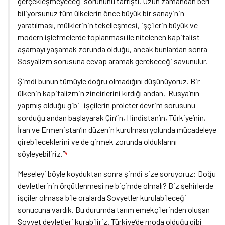
gerçekleşmeyeceği sorununu tartıştı. Uzun zamandan beri
biliyorsunuz tüm ülkelerin önce büyük bir sanayinin
yaratılması, mülklerinin tekelleşmesi, işçilerin büyük ve
modern işletmelerde toplanması ile nitelenen kapitalist
aşamayı yaşamak zorunda olduğu, ancak bunlardan sonra
Sosyalizm sorusuna cevap aramak gerekeceği savunulur.
Şimdi bunun tümüyle doğru olmadığını düşünüyoruz. Bir
ülkenin kapitalizmin zincirlerini kırdığı andan,-Rusya’nın
yapmış olduğu gibi- işçilerin proleter devrim sorusunu
sorduğu andan başlayarak Çin’in, Hindistan’ın, Türkiye’nin,
İran ve Ermenistan’ın düzenin kurulması yolunda mücadeleye
girebileceklerini ve de girmek zorunda olduklarını
söyleyebiliriz.”
4
Meseleyi böyle koyduktan sonra şimdi size soruyoruz: Doğu
devletlerinin örgütlenmesi ne biçimde olmalı? Biz şehirlerde
işçiler olmasa bile oralarda Sovyetler kurulabileceği
sonucuna vardık. Bu durumda tarım emekçilerinden oluşan
Sovyet devletleri kurabiliriz. Türkiye’de moda olduğu gibi