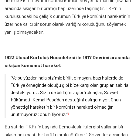
hem de Ekim Devrimi sonrası kurulan Sovyet iktidarının çıkarları
arasında sıkışan bir pratiği hep üzerinde taşımıştır. TKP’nin
kuruluşundaki bu çelişik durumun Türkiye komünist hareketinin
üzerinde kalıcı bir sorun olarak varlığını koruduğunu söylemek
yanlış olmayacaktır.
1923 Ulusal Kurtuluş Mücadelesi ile 1917 Devrimi arasında
sıkışan komünist hareket
“Ve bu yüzden hala bizimle birlik olmayan, bazı hallerde de
Türkiye örneğinde olduğu gibi bize karşı olan grupları sabırla
destekliyoruz. Sizin de bildiğiniz gibi Yoldaşlar, Sovyet
Hükümeti, Kemal Paşa’dan desteğini esirgemiyor. Onun
yönettiği hareketin bir komünist hareketi olmadığını
unutmuyoruz; onu biliyoruz.”
8
Bu satırlar TKP’nin başında Demoklesin kılıcı gibi sallanan bir
sıkışmanın basit bir tarifi olarak görülmeli. Sovyetler açısından