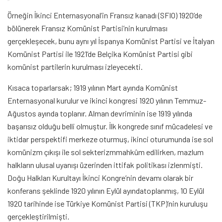
Örneğin İkinci Enternasyonal’in Fransız kanadı (SFIO) 1920’de
bölünerek Fransız Komünist Partisi’nin kurulması
gerçekleşecek, bunu aynı yıl İspanya Komünist Partisi ve İtalyan
Komünist Partisi ile 1921’de Belçika Komünist Partisi gibi
komünist partilerin kurulması izleyecekti.
Kısaca toparlarsak; 1919 yılının Mart ayında Komünist
Enternasyonal kurulur ve ikinci kongresi 1920 yılının Temmuz-
Ağustos ayında toplanır. Alman devriminin ise 1919 yılında
başarısız olduğu belli olmuştur. İlk kongrede sınıf mücadelesi ve
iktidar perspektifi merkeze oturmuş, ikinci oturumunda ise sol
komünizm çıkışı ile sol sekterizmmahkûm edilirken, mazlum
halkların ulusal uyanışı üzerinden ittifak politikası izlenmişti.
Doğu Halkları Kurultayı İkinci Kongre’nin devamı olarak bir
konferans şeklinde 1920 yılının Eylül ayındatoplanmış, 10 Eylül
1920 tarihinde ise Türkiye Komünist Partisi (TKP)’nin kuruluşu
gerçekleştirilmişti.