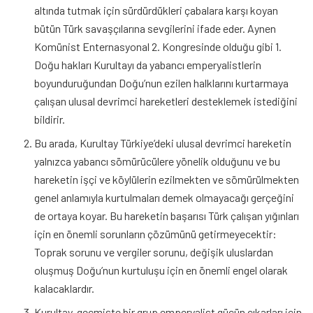
altında tutmak için sürdürdükleri çabalara karşı koyan
bütün Türk savaşçılarına sevgilerini ifade eder. Aynen
Komünist Enternasyonal 2. Kongresinde olduğu gibi 1.
Doğu hakları Kurultayı da yabancı emperyalistlerin
boyunduruğundan Doğu’nun ezilen halklarını kurtarmaya
çalışan ulusal devrimci hareketleri desteklemek istediğini
bildirir.
Bu arada, Kurultay Türkiye’deki ulusal devrimci hareketin
yalnızca yabancı sömürücülere yönelik olduğunu ve bu
hareketin işçi ve köylülerin ezilmekten ve sömürülmekten
genel anlamıyla kurtulmaları demek olmayacağı gerçeğini
de ortaya koyar. Bu hareketin başarısı Türk çalışan yığınları
için en önemli sorunların çözümünü getirmeyecektir:
Toprak sorunu ve vergiler sorunu, değişik uluslardan
oluşmuş Doğu’nun kurtuluşu için en önemli engel olarak
kalacaklardır.
Kurultay, geçmişte bir grup emperyalist gücün çıkarları için