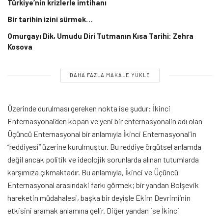
Türkiye’nin krizlerle imtihanı
Bir tarihin izini sürmek…
Omurgayı Dik, Umudu Diri Tutmanın Kısa Tarihi: Zehra
Kosova
DAHA FAZLA MAKALE YÜKLE
Üzerinde durulması gereken nokta ise şudur: İkinci
Enternasyonal’den kopan ve yeni bir enternasyonalin adı olan
Üçüncü Enternasyonal bir anlamıyla İkinci Enternasyonal’in
“reddiyesi” üzerine kurulmuştur. Bu reddiye örgütsel anlamda
değil ancak politik ve ideolojik sorunlarda alınan tutumlarda
karşımıza çıkmaktadır. Bu anlamıyla, İkinci ve Üçüncü
Enternasyonal arasındaki farkı görmek; bir yandan Bolşevik
hareketin müdahalesi, başka bir deyişle Ekim Devrimi’nin
etkisini aramak anlamına gelir. Diğer yandan ise İkinci