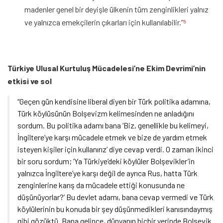
madenler genel bir deyişle ülkenin tüm zenginlikleri yalnız
ve yalnızca emekçilerin çıkarları için kullanılabilir.”
6
Türkiye Ulusal Kurtuluş Mücadelesi’ne Ekim Devrimi’nin
etkisi ve sol
“Geçen gün kendisine liberal diyen bir Türk politika adamına,
Türk köylüsünün Bolşevizm kelimesinden ne anladığını
sordum. Bu politika adamı bana ‘Biz, genellikle bu kelimeyi,
İngiltere’ye karşı mücadele etmek ve bize de yardım etmek
isteyen kişiler için kullanırız’ diye cevap verdi. O zaman ikinci
bir soru sordum; ‘Ya Türkiye’deki köylüler Bolşevikler’in
yalnızca İngiltere’ye karşı değil de ayrıca Rus, hatta Türk
zenginlerine karış da mücadele ettiği konusunda ne
düşünüyorlar?’ Bu devlet adamı, bana cevap vermedi ve Türk
köylülerinin bu konuda bir şey düşünmedikleri kanısındaymış
gibi gözüktü. Bana gelince, dünyanın hiçbir yerinde Bolşevik