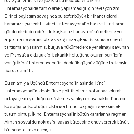
revizyonizmidir. Ne yazık ki bu hesaplaşma İkinci
Enternasyonal’de tam olarak yapılamadığı için revizyonizm
Birinci paylaşım savaşında bu sefer büyük bir ihanet olarak
karşımıza çıkacaktı. İkinci Enternasyonal’in hararetli tartışma
gündemlerinden birisi de kuşkusuz burjuva hükümetlerde yer
alıp almama sorunu olarak karşımıza çıkar. Bu konuda önemli
tartışmalar yaşanmış, burjuva hükümetlerde yer almayı savunan
ve Fransa’da olduğu gibi bakanlık koltuğuna oturan partilerin
varlığı İkinci Enternasyonal’in ideolojik güçsüzlüğüne fazlasıyla
işaret etmişti.
Bu anlamıyla Üçüncü Enternasyonal’in aslında İkinci
Enternasyonal’in ideolojik ve politik olarak sol kanadı olarak
ortaya çıkmış olduğunu söylemek yanlış olmayacaktır. Dananın
kuyruğunun koptuğu nokta ise Birinci paylaşım savaşındaki
tutum olmuş, İkinci Enternasyonal’in bütün kararlarına rağmen
Alman sosyal demokrasisi savaş bütçesine onay vererek büyük
bir ihanete imza atmıştı.