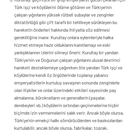
Türk işçi ve köylülerini ölüme götüren ve Türkiye’nin
çalışan yığınlarını yüksek rütbeli subaylar ve zenginler
diktatörlüğü gibi çift taraflı bir tehlikeye sürükleyen bu
hareketin önderleri hakkında ihtiyatla söz edilmesi
gerekliliğine inanır. Kurultay onlara eylemleriyle halka
hizmet etmeye hazır olduklarını kanıtlamayı ve eski
yanlışlıklarının izlerini silmeyi önerir. Kurultay bir yandan
Türkiye’nin ve Doğunun çalışan yığınlarını ulusal devrimci
hareketi desteklemeye çağırırken öte yandan Türk işçi ve
köylülerine kendi öz örgütlerinde toplanıp yabancı
emperyalistlerin kurtuluş savaşının sonunda zenginlerle
olan ilişkiler ve onlar üzerindeki etkileri sayesinde pay
almalarına, bürokratların ve generallerin (paşalar,
derebeyleri vb.) köylülerin sırtından geçinmelerine hiçbir
biçimde izin vermemelerini salık verir. Ancak böyle olursa,
Türkiye’nin emekçi halkı sömürücülerden ve baskıcılardan
kurtulabilir, ancak böyle olursa, fabrikalar, toprak,