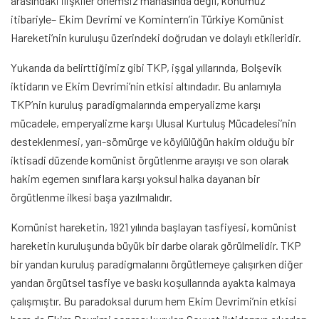
arasındaki ilişkiler önemsiz manasında değil, konumuz
itibariyle– Ekim Devrimi ve Komintern’in Türkiye Komünist
Hareketi’nin kuruluşu üzerindeki doğrudan ve dolaylı etkileridir.
Yukarıda da belirttiğimiz gibi TKP, işgal yıllarında, Bolşevik
iktidarın ve Ekim Devrimi’nin etkisi altındadır. Bu anlamıyla
TKP’nin kuruluş paradigmalarında emperyalizme karşı
mücadele, emperyalizme karşı Ulusal Kurtuluş Mücadelesi’nin
desteklenmesi, yarı-sömürge ve köylülüğün hakim olduğu bir
iktisadi düzende komünist örgütlenme arayışı ve son olarak
hakim egemen sınıflara karşı yoksul halka dayanan bir
örgütlenme ilkesi başa yazılmalıdır.
Komünist hareketin, 1921 yılında başlayan tasfiyesi, komünist
hareketin kuruluşunda büyük bir darbe olarak görülmelidir. TKP
bir yandan kuruluş paradigmalarını örgütlemeye çalışırken diğer
yandan örgütsel tasfiye ve baskı koşullarında ayakta kalmaya
çalışmıştır. Bu paradoksal durum hem Ekim Devrimi’nin etkisi