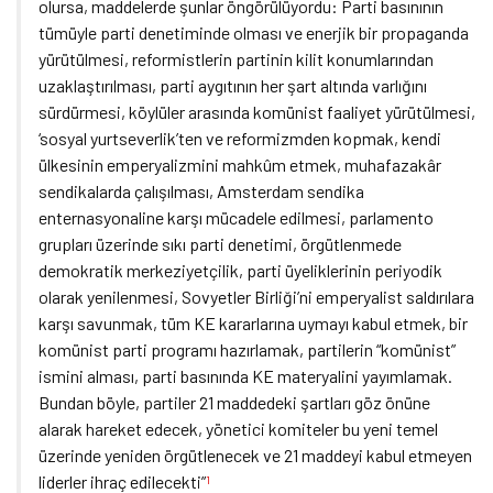
olursa, maddelerde şunlar öngörülüyordu: Parti basınının
tümüyle parti denetiminde olması ve enerjik bir propaganda
yürütülmesi, reformistlerin partinin kilit konumlarından
uzaklaştırılması, parti aygıtının her şart altında varlığını
sürdürmesi, köylüler arasında komünist faaliyet yürütülmesi,
‘sosyal yurtseverlik’ten ve reformizmden kopmak, kendi
ülkesinin emperyalizmini mahkûm etmek, muhafazakâr
sendikalarda çalışılması, Amsterdam sendika
enternasyonaline karşı mücadele edilmesi, parlamento
grupları üzerinde sıkı parti denetimi, örgütlenmede
demokratik merkeziyetçilik, parti üyeliklerinin periyodik
olarak yenilenmesi, Sovyetler Birliği’ni emperyalist saldırılara
karşı savunmak, tüm KE kararlarına uymayı kabul etmek, bir
komünist parti programı hazırlamak, partilerin “komünist”
ismini alması, parti basınında KE materyalini yayımlamak.
Bundan böyle, partiler 21 maddedeki şartları göz önüne
alarak hareket edecek, yönetici komiteler bu yeni temel
üzerinde yeniden örgütlenecek ve 21 maddeyi kabul etmeyen
liderler ihraç edilecekti”
1