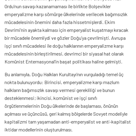
Ordu’nun savaşı kazanamaması ile birlikte Bolşevikler
emperyalizme karşı sömürge ülkelerinde verilecek bağımsızlık
mücadelesinin önemini daha fazla hissetmişlerdi. Ekim
Devrimi’nin ayakta kalması için emperyalist kuşatmayı kıracak
bir mücadele önemliydi ve gözler Doğu’ya çevrilmişti. Avrupa
işçi sınıfı mücadelesi ile doğu halklarının emperyalizme karşı
mücadelesinin birleştirilmesi, devrimci bir siyasal hat olarak
Komünist Enternasyonal’in başat politikası haline gelmişti.
Bu anlamıyla, Doğu Halkları Kurultayı’nın vurguladığı temel üç
nokta bulunuyordu: Birincisi, emperyalizme karşı mazlum
halkların bağımsızlık savaşı vermesi gerekliliği ve bunun
desteklenmesi; ikincisi, komünist ve işçi sınıfı
örgütlenmelerinin Doğu ülkelerinde de başlaması, önünün
açılması ve üçüncüsü, geri kalmış bölgelerde Sovyet modeliyle
kapitalizmi tam yaşamadan anti-emperyalist ve anti-kapitalist
iktidar modellerinin oluşturulması.