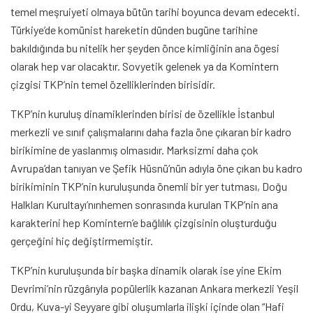
temel meşruiyeti olmaya bütün tarihi boyunca devam edecekti.
Türkiye’de komünist hareketin dünden bugüne tarihine
bakıldığında bu nitelik her şeyden önce kimliğinin ana ögesi
olarak hep var olacaktır. Sovyetik gelenek ya da Komintern
çizgisi TKP’nin temel özelliklerinden birisidir.
TKP’nin kuruluş dinamiklerinden birisi de özellikle İstanbul
merkezli ve sınıf çalışmalarını daha fazla öne çıkaran bir kadro
birikimine de yaslanmış olmasıdır. Marksizmi daha çok
Avrupa’dan tanıyan ve Şefik Hüsnü’nün adıyla öne çıkan bu kadro
birikiminin TKP’nin kuruluşunda önemli bir yer tutması, Doğu
Halkları Kurultayı’nınhemen sonrasında kurulan TKP’nin ana
karakterini hep Komintern’e bağlılık çizgisinin oluşturduğu
gerçeğini hiç değiştirmemiştir.
TKP’nin kuruluşunda bir başka dinamik olarak ise yine Ekim
Devrimi’nin rüzgârıyla popülerlik kazanan Ankara merkezli Yeşil
Ordu, Kuva-yi Seyyare gibi oluşumlarla ilişki içinde olan “Hafi