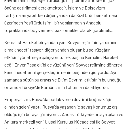
kavramlarının eşdeğer tutulduğu bir politik atmosferin göz
önüne getirilmesi gerekmektedir. İslam ve Bolşevizm
tartışmaları yapılırken diğer yandan da Kızıl Ordu benzetmesi
üzerinden Yeşil Ordu isimli bir yapılanmanın Anadolu
topraklarında boy vermesi bazı örnekler olarak görülmeli…
Kemalist Hareket bir yandan yeni Sovyet rejiminin yardımını
almak hedefi taşıyor, diğer yandan oluşan bu sol rüzgârın
etkisini yönetmeye çalışıyordu. Tek başına Kemalist Hareket
değil Enver Paşa ekibi de yüzünü yeni Sovyet rejimine dönerek
kendi hedeflerini gerçekleştirmenin peşinden gidiyordu. Aynı
zamanda bütün bu arayış ve Ekim Devrimi etkisinin bulunduğu
ortamda Türkiye’de komünizmin tohumları da atılıyordu.
Emperyalizm, Rusya’da patlak veren devrimi boğmak için
elinden geleni yaptı. Rusya’da yaşanan iç savaş konumuz dışı
olduğu için buraya girmiyoruz. Ancak Türkiye’de ortaya çıkan ve
Ankara merkezli yeni Ulusal Kurtuluş Mücadelesi ile Sovyet