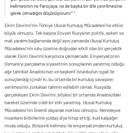
kelimesinin ne Farsçaya, ne de başka bir dile çevrilmesine
gerek olmadığını düşünüyorum!”
7
Ekim Devrimi’nin Türkiye Ulusal Kurtuluş Mücadelesi’ne etkisi
büyük olmuştu. Tek başına Sovyet Rusya’nın politik, askeri ve
mali yardımı bağlamında değil aynı zamanda Ulusal Kurtuluş
Mücadelesi’nin ruhu üzerine doğrudan etkili olan bir gerçeklik
olarak Ekim Devrimi karşımıza çıkmaktadır. Emperyalizmin
Osmanlı’yı parçalama siyasetinin sonuçlarının yaratmış olduğu
ağır tahribat Anadolu’nun ve başkent İstanbul’un işgali ile
sonuçlandığı içindir ki, bu ortamda bir kurtuluş savaşının
verilmesinin zorlukları tahmin edilebilir olmalı. Rusya’da
gerçekleşen Ekim Devrimi, böylesi bir ortamda Anadolu’daki
hareket üzerinde ciddi bir etki yaratmış, Ulusal Kurtuluş
Mücadelesi’nin önemli dayanak noktası olmuştu. Neredeyse
insanların birbirlerine yoldaş diye hitap ettiği, kızıl kalpağın
moda olduğu, Bolşevik kelimesi ile emperyalizmden kurtuluş