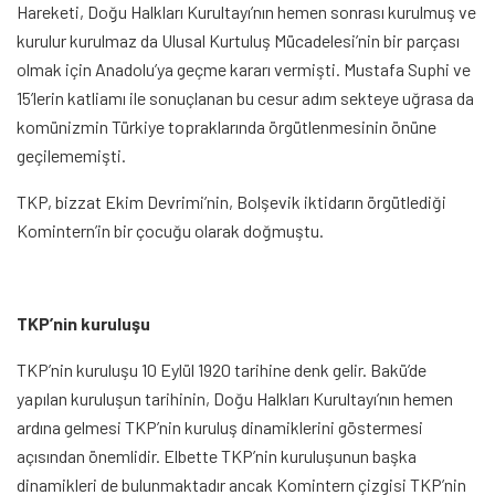
Hareketi, Doğu Halkları Kurultayı’nın hemen sonrası kurulmuş ve
kurulur kurulmaz da Ulusal Kurtuluş Mücadelesi’nin bir parçası
olmak için Anadolu’ya geçme kararı vermişti. Mustafa Suphi ve
15’lerin katliamı ile sonuçlanan bu cesur adım sekteye uğrasa da
komünizmin Türkiye topraklarında örgütlenmesinin önüne
geçilememişti.
TKP, bizzat Ekim Devrimi’nin, Bolşevik iktidarın örgütlediği
Komintern’in bir çocuğu olarak doğmuştu.
TKP’nin kuruluşu
TKP’nin kuruluşu 10 Eylül 1920 tarihine denk gelir. Bakü’de
yapılan kuruluşun tarihinin, Doğu Halkları Kurultayı’nın hemen
ardına gelmesi TKP’nin kuruluş dinamiklerini göstermesi
açısından önemlidir. Elbette TKP’nin kuruluşunun başka
dinamikleri de bulunmaktadır ancak Komintern çizgisi TKP’nin