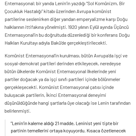
Enternasyonal; bir yanda Lenin’in yazdığı “Sol Komünizm, Bir
Çocukluk Hastalığı” kitabı üzerinden Avrupa komünist
partilerine seslenirken diğer yandan emperyalizme karşı Doğu
halklarının ittifakına yönelmişti. 1920 yılının Eylül ayında Üçüncü
Enternasyonal’in bu doğrultuda düzenlediği bir konferans Doğu
Halkları Kurultayı adıyla Bakü’de gerçekleştirilecekti.
Komünist Enternasyonal’in kurulması, bütün Avrupa’da işçi ve
sosyal-demokrat partileri derinden etkileyecek, neredeyse
bütün ülkelerde Komünist Enternasyonal ilkelerinde yeni
partiler doğacak ya da işçi sınıfı partileri içinde bölünmeler
gerçekleşecekti. Komünist Enternasyonal çatısı içinde
buluşacak partilerin, İkinci Enternasyonal deneyimi
düşünüldüğünde hangi şartlarla üye olacağı ise Lenin tarafından
belirlenmişti.
“Lenin’in kaleme aldığı 21 madde, Leninist yeni tipte bir
partinin temellerini ortaya koyuyordu. Kısaca özetlenecek