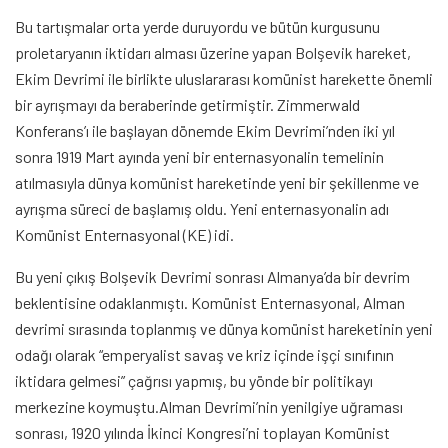
Bu tartışmalar orta yerde duruyordu ve bütün kurgusunu
proletaryanın iktidarı alması üzerine yapan Bolşevik hareket,
Ekim Devrimi ile birlikte uluslararası komünist harekette önemli
bir ayrışmayı da beraberinde getirmiştir. Zimmerwald
Konferans’ı ile başlayan dönemde Ekim Devrimi’nden iki yıl
sonra 1919 Mart ayında yeni bir enternasyonalin temelinin
atılmasıyla dünya komünist hareketinde yeni bir şekillenme ve
ayrışma süreci de başlamış oldu. Yeni enternasyonalin adı
Komünist Enternasyonal (KE) idi.
Bu yeni çıkış Bolşevik Devrimi sonrası Almanya’da bir devrim
beklentisine odaklanmıştı. Komünist Enternasyonal, Alman
devrimi sırasında toplanmış ve dünya komünist hareketinin yeni
odağı olarak “emperyalist savaş ve kriz içinde işçi sınıfının
iktidara gelmesi” çağrısı yapmış, bu yönde bir politikayı
merkezine koymuştu.Alman Devrimi’nin yenilgiye uğraması
sonrası, 1920 yılında İkinci Kongresi’ni toplayan Komünist