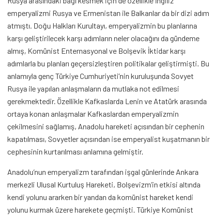
Rusya arasındaki bağı kesmek için de özellikle İngiliz
emperyalizmi Rusya ve Ermenistan ile Balkanlar da bir dizi adım
atmıştı. Doğu Halkları Kurultayı, emperyalizmin bu planlarına
karşı geliştirilecek karşı adımların neler olacağını da gündeme
almış, Komünist Enternasyonal ve Bolşevik İktidar karşı
adımlarla bu planları geçersizleştiren politikalar geliştirmişti. Bu
anlamıyla genç Türkiye Cumhuriyeti’nin kuruluşunda Sovyet
Rusya ile yapılan anlaşmaların da mutlaka not edilmesi
gerekmektedir. Özellikle Kafkaslarda Lenin ve Atatürk arasında
ortaya konan anlaşmalar Kafkaslardan emperyalizmin
çekilmesini sağlamış, Anadolu hareketi açısından bir cephenin
kapatılması, Sovyetler açısından ise emperyalist kuşatmanın bir
cephesinin kurtarılması anlamına gelmiştir.
Anadolu’nun emperyalizm tarafından işgal günlerinde Ankara
merkezli Ulusal Kurtuluş Hareketi, Bolşevizm’in etkisi altında
kendi yolunu ararken bir yandan da komünist hareket kendi
yolunu kurmak üzere harekete geçmişti. Türkiye Komünist