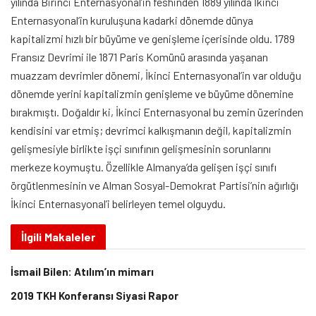
yılında Birinci Enternasyonal’in feshinden 1889 yılında İkinci
Enternasyonal’in kuruluşuna kadarki dönemde dünya
kapitalizmi hızlı bir büyüme ve genişleme içerisinde oldu. 1789
Fransız Devrimi ile 1871 Paris Komünü arasında yaşanan
muazzam devrimler dönemi, İkinci Enternasyonal’in var olduğu
dönemde yerini kapitalizmin genişleme ve büyüme dönemine
bırakmıştı. Doğaldır ki, İkinci Enternasyonal bu zemin üzerinden
kendisini var etmiş; devrimci kalkışmanın değil, kapitalizmin
gelişmesiyle birlikte işçi sınıfının gelişmesinin sorunlarını
merkeze koymuştu. Özellikle Almanya’da gelişen işçi sınıfı
örgütlenmesinin ve Alman Sosyal-Demokrat Partisi’nin ağırlığı
İkinci Enternasyonal’i belirleyen temel olguydu.
İlgili
Makaleler
İsmail Bilen: Atılım’ın mimarı
2019 TKH Konferansı Siyasi Rapor