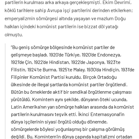
partilerin kurulması arka arkaya gerçekleşmişti. Ekim Devrimi,
köklü tarihlere sahip Avrupa işçi partilerini derinden etkilerken;
emperyalizmin sömürgesi altında yaşayan ve mazlum Doğu
halkları içindeki komünist partilerin ise bizzat döl yatağı
olmuştu.
“Bu geniş sömürge bölgesinde komünist partiler de
gelişmeye başladı. 1920’de Türkiye, 1920’de Endonezya,
1921’de Çin, 1922’de Hindistan, 1922’de Japonya, 1923’te
Filistin, 1924’te Burma, 1925’te Malay, 1930’da Hindiçin, 1931’de
Filipinler Komünist Partisi kuruldu. Birçok Ortadoğu
ülkesinde de illegal şartlarda komünist partiler örgütlendi.
Bütün bu örneklerde aktif bir sendikal örgütlenme çalışması
yürütüldü. Komintern aynı şekilde, dünyanın öteki ucunda,
Latin Amerika’nın yarı sömürge halkları arasında da komünist
partilerin kurulmasını teşvik etti. İkinci Enternasyonal’in
dünya işçilerinin siyasi örgütü olduğu dönemde,
sömürgelerde böylesi yoğunlaşmış bir çalışma görülmüş
değildi. Bu, Komintern’in dünya çapında kapitalizmi ortadan